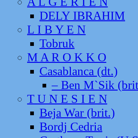
A L G E R I E N
DELY IBRAHIM
L I B Y E N
Tobruk
M A R O K K O
Casablanca (dt.)
– Ben M`Sik (brit
T U N E S I E N
Beja War (brit.)
Bordj Cedria