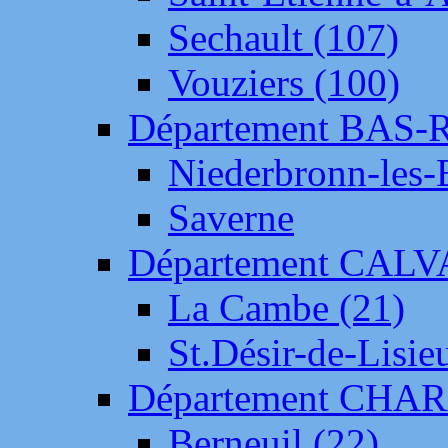
Sechault (107)
Vouziers (100)
Département BAS-
Niederbronn-les-
Saverne
Département CAL
La Cambe (21)
St.Désir-de-Lisie
Département CH
Berneuil (22)