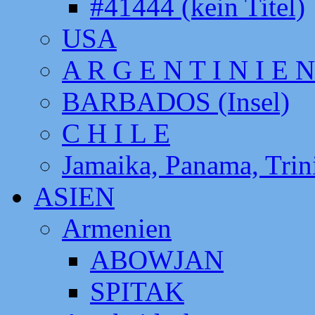
#41444 (kein Titel)
USA
A R G E N T I N I E N
BARBADOS (Insel)
C H I L E
Jamaika, Panama, Tri
ASIEN
Armenien
ABOWJAN
SPITAK