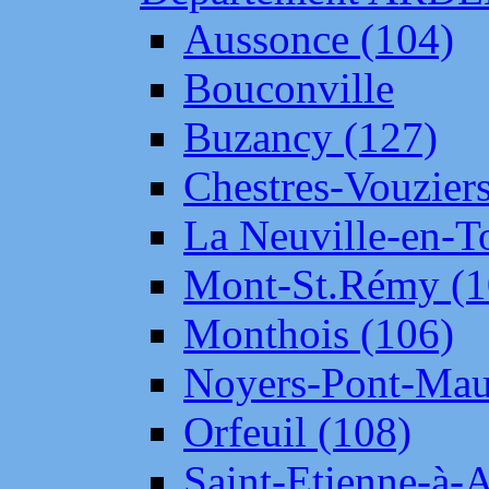
Aussonce (104)
Bouconville
Buzancy (127)
Chestres-Vouziers
La Neuville-en-T
Mont-St.Rémy (1
Monthois (106)
Noyers-Pont-Mau
Orfeuil (108)
Saint-Etienne-à-