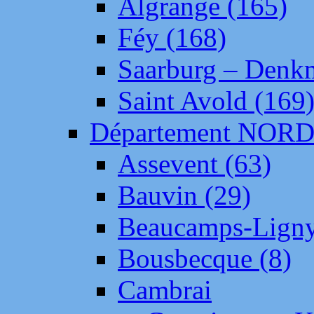
Algrange (165)
Féy (168)
Saarburg – Denk
Saint Avold (169
Département NOR
Assevent (63)
Bauvin (29)
Beaucamps-Ligny
Bousbecque (8)
Cambrai