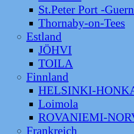
St.Peter Port -Guer
Thornaby-on-Tees
Estland
JÖHVI
TOILA
Finnland
HELSINKI-HON
Loimola
ROVANIEMI-NOR
Frankreich