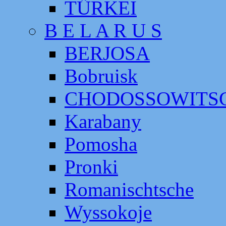
TÜRKEI
B E L A R U S
BERJOSA
Bobruisk
CHODOSSOWITS
Karabany
Pomosha
Pronki
Romanischtsche
Wyssokoje