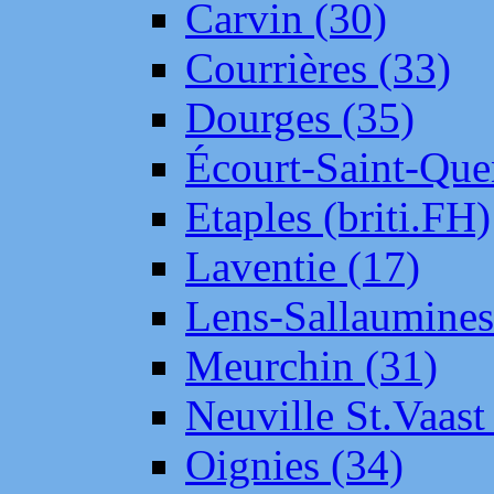
Carvin (30)
Courrières (33)
Dourges (35)
Écourt-Saint-Que
Etaples (briti.FH)
Laventie (17)
Lens-Sallaumine
Meurchin (31)
Neuville St.Vaas
Oignies (34)