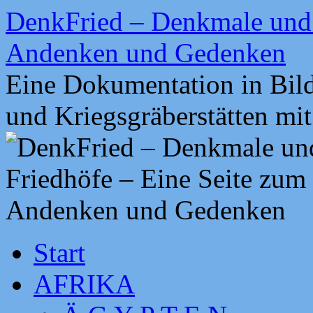
Zum
DenkFried – Denkmale und 
Inhalt
springen
Andenken und Gedenken
Eine Dokumentation in Bil
und Kriegsgräberstätten mi
Start
AFRIKA