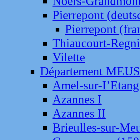
Noers-Grandmon
Pierrepont (deut
Pierrepont (fr
Thiaucourt-Regni
Vilette
Département MEU
Amel-sur-I’Etang
Azannes I
Azannes II
Brieulles-sur-Me