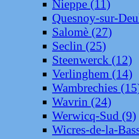
Nieppe (11)
Quesnoy-sur-Deul
Salomè (27)
Seclin (25)
Steenwerck (12)
Verlinghem (14)
Wambrechies (15
Wavrin (24)
Werwicq-Sud (9)
Wicres-de-la-Bass