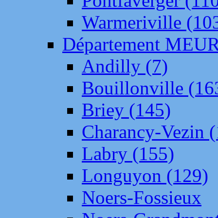
Pontfaverger (11
Warmeriville (10
Département ME
Andilly (7)
Bouillonville (16
Briey (145)
Charancy-Vezin (
Labry (155)
Longuyon (129)
Noers-Fossieux