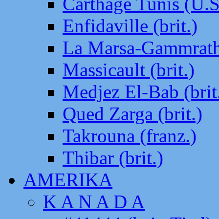
Carthage Tunis (U.S
Enfidaville (brit.)
La Marsa-Gammrath 
Massicault (brit.)
Medjez El-Bab (brit
Qued Zarga (brit.)
Takrouna (franz.)
Thibar (brit.)
AMERIKA
K A N A D A