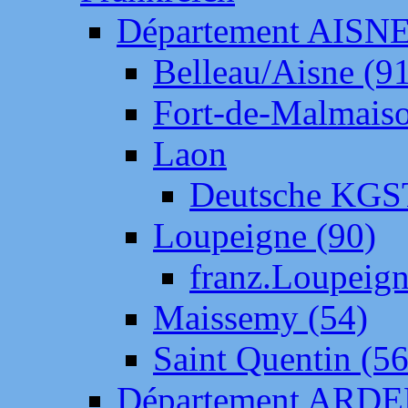
Département AISN
Belleau/Aisne (9
Fort-de-Malmais
Laon
Deutsche KGS
Loupeigne (90)
franz.Loupeig
Maissemy (54)
Saint Quentin (56
Département ARD