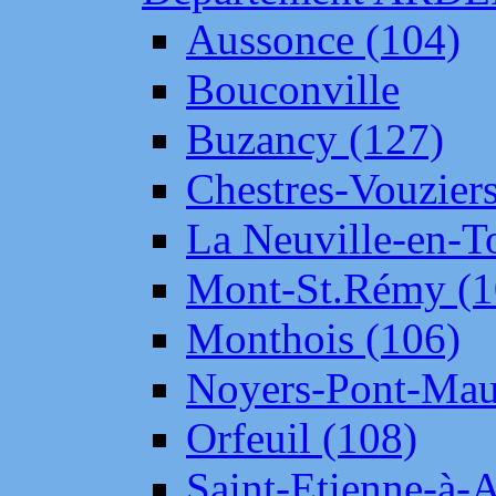
Aussonce (104)
Bouconville
Buzancy (127)
Chestres-Vouziers
La Neuville-en-T
Mont-St.Rémy (1
Monthois (106)
Noyers-Pont-Mau
Orfeuil (108)
Saint-Etienne-à-