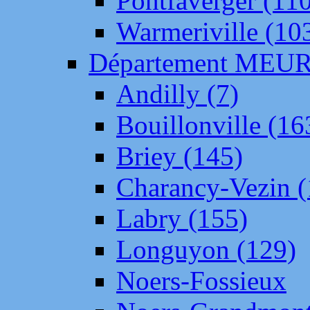
Pontfaverger (11
Warmeriville (10
Département ME
Andilly (7)
Bouillonville (16
Briey (145)
Charancy-Vezin (
Labry (155)
Longuyon (129)
Noers-Fossieux