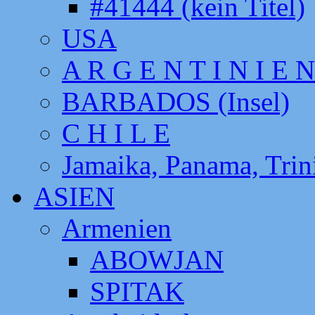
#41444 (kein Titel)
USA
A R G E N T I N I E N
BARBADOS (Insel)
C H I L E
Jamaika, Panama, Tri
ASIEN
Armenien
ABOWJAN
SPITAK