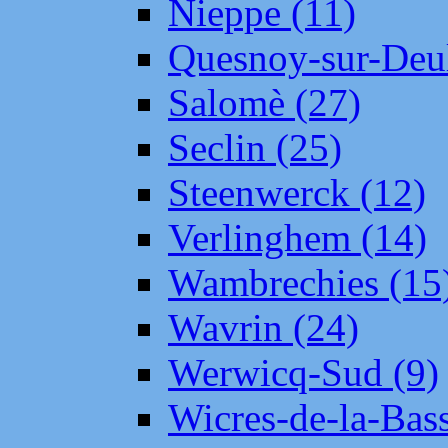
Nieppe (11)
Quesnoy-sur-Deul
Salomè (27)
Seclin (25)
Steenwerck (12)
Verlinghem (14)
Wambrechies (15
Wavrin (24)
Werwicq-Sud (9)
Wicres-de-la-Bass