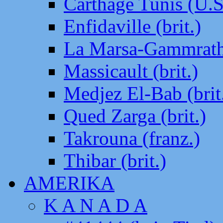
Carthage Tunis (U.S
Enfidaville (brit.)
La Marsa-Gammrath 
Massicault (brit.)
Medjez El-Bab (brit
Qued Zarga (brit.)
Takrouna (franz.)
Thibar (brit.)
AMERIKA
K A N A D A