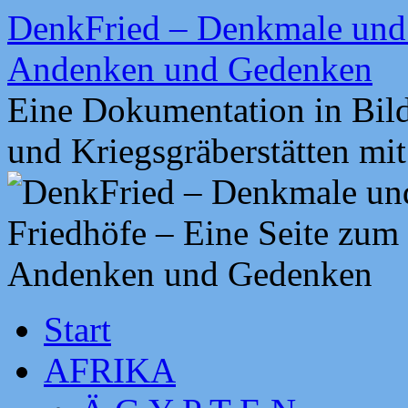
Zum
DenkFried – Denkmale und 
Inhalt
springen
Andenken und Gedenken
Eine Dokumentation in Bil
und Kriegsgräberstätten mi
Start
AFRIKA