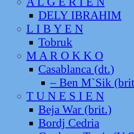
A L G E R I E N
DELY IBRAHIM
L I B Y E N
Tobruk
M A R O K K O
Casablanca (dt.)
– Ben M`Sik (brit
T U N E S I E N
Beja War (brit.)
Bordj Cedria