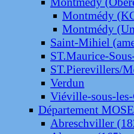
Montmédy (Ober
Montmédy (K
Montmédy (Un
Saint-Mihiel (am
ST.Maurice-Sous-
ST.Pierevillers/
Verdun
Viéville-sous-les
Département MOS
Abreschviller (18