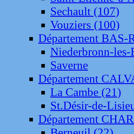
Sechault (107)
Vouziers (100)
Département BAS-
Niederbronn-les-
Saverne
Département CAL
La Cambe (21)
St.Désir-de-Lisie
Département CH
Berneuil (22)