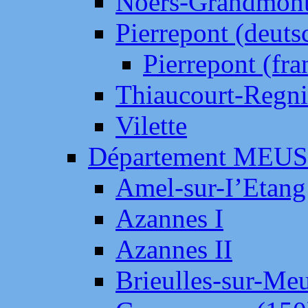
Noers-Grandmon
Pierrepont (deut
Pierrepont (fr
Thiaucourt-Regni
Vilette
Département MEU
Amel-sur-I’Etang
Azannes I
Azannes II
Brieulles-sur-Me