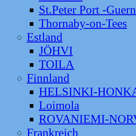
St.Peter Port -Guer
Thornaby-on-Tees
Estland
JÖHVI
TOILA
Finnland
HELSINKI-HON
Loimola
ROVANIEMI-NOR
Frankreich