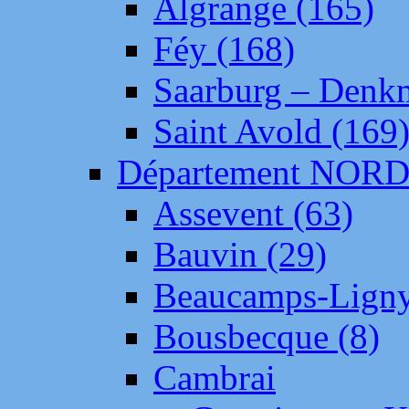
Algrange (165)
Féy (168)
Saarburg – Denk
Saint Avold (169
Département NOR
Assevent (63)
Bauvin (29)
Beaucamps-Ligny
Bousbecque (8)
Cambrai