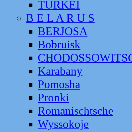
TÜRKEI
B E L A R U S
BERJOSA
Bobruisk
CHODOSSOWITS
Karabany
Pomosha
Pronki
Romanischtsche
Wyssokoje