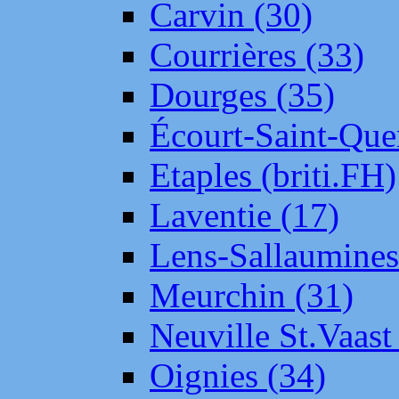
Carvin (30)
Courrières (33)
Dourges (35)
Écourt-Saint-Que
Etaples (briti.FH)
Laventie (17)
Lens-Sallaumine
Meurchin (31)
Neuville St.Vaas
Oignies (34)