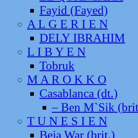
Fayid (Fayed)
A L G E R I E N
DELY IBRAHIM
L I B Y E N
Tobruk
M A R O K K O
Casablanca (dt.)
– Ben M`Sik (brit
T U N E S I E N
Beja War (brit.)