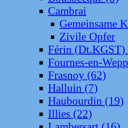
Cambrai
Gemeinsame Kr
Zivile Opfer
Férin (Dt.KGST)
Fournes-en-Wepp
Frasnoy (62)
Halluin (7)
Haubourdin (19)
Illies (22)
Lambersart (16)