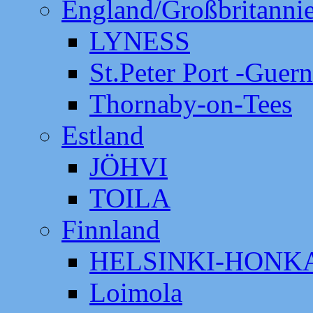
England/Großbritanni
LYNESS
St.Peter Port -Guer
Thornaby-on-Tees
Estland
JÖHVI
TOILA
Finnland
HELSINKI-HON
Loimola