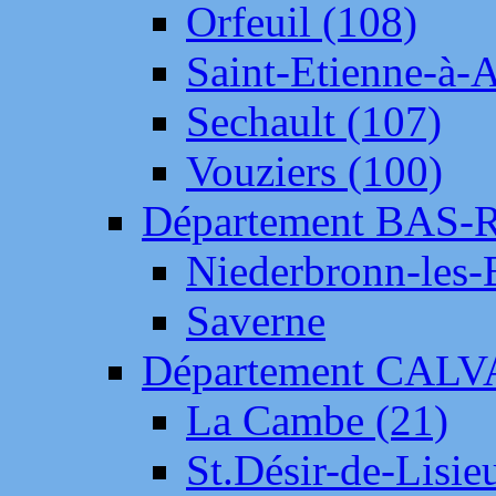
Orfeuil (108)
Saint-Etienne-à-
Sechault (107)
Vouziers (100)
Département BAS-
Niederbronn-les-
Saverne
Département CAL
La Cambe (21)
St.Désir-de-Lisie