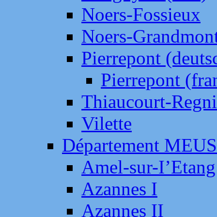
Noers-Fossieux
Noers-Grandmon
Pierrepont (deut
Pierrepont (fr
Thiaucourt-Regni
Vilette
Département MEU
Amel-sur-I’Etang
Azannes I
Azannes II