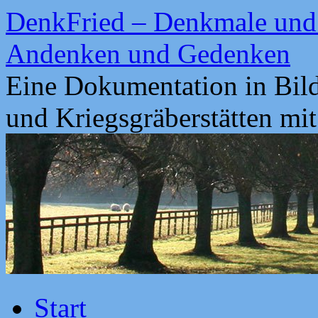
Zum
DenkFried – Denkmale und 
Inhalt
springen
Andenken und Gedenken
Eine Dokumentation in Bil
und Kriegsgräberstätten mi
Start