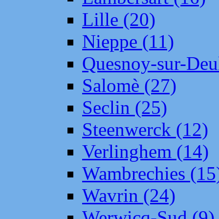
Lille (20)
Nieppe (11)
Quesnoy-sur-Deul
Salomè (27)
Seclin (25)
Steenwerck (12)
Verlinghem (14)
Wambrechies (15
Wavrin (24)
Werwicq-Sud (9)