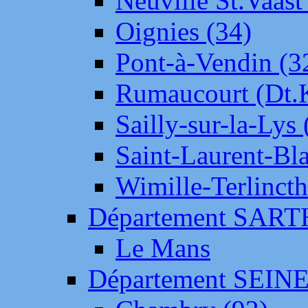
Neuville St.Vaas
Oignies (34)
Pont-à-Vendin (3
Rumaucourt (Dt
Sailly-sur-la-Lys 
Saint-Laurent-Bl
Wimille-Terlincth
Département SAR
Le Mans
Département SEIN