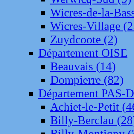
Wicres-de-la-Bass
Wicres-Village (2
Zuydcoote (2)
Département OISE
Beauvais (14)
Dompierre (82)
Département PAS-
Achiet-le-Petit (4
Billy-Berclau (28
Billy-Montigny (