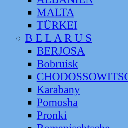
MALTA
TÜRKEI
B E L A R U S
BERJOSA
Bobruisk
CHODOSSOWITS
Karabany
Pomosha
Pronki
Romanischtsche