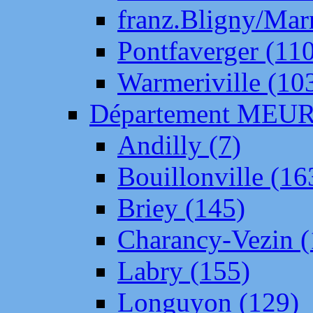
franz.Bligny/Mar
Pontfaverger (11
Warmeriville (10
Département ME
Andilly (7)
Bouillonville (16
Briey (145)
Charancy-Vezin (
Labry (155)
Longuyon (129)