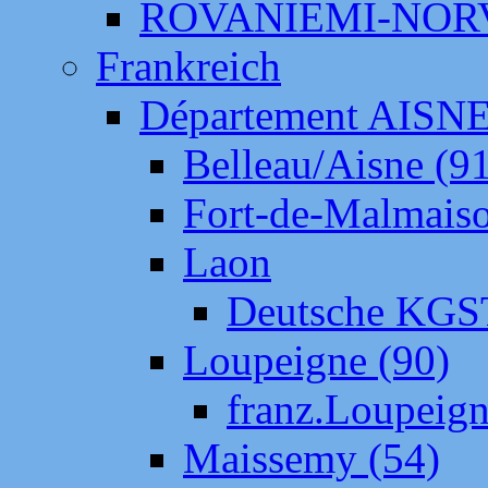
ROVANIEMI-NOR
Frankreich
Département AISN
Belleau/Aisne (9
Fort-de-Malmais
Laon
Deutsche KGS
Loupeigne (90)
franz.Loupeig
Maissemy (54)