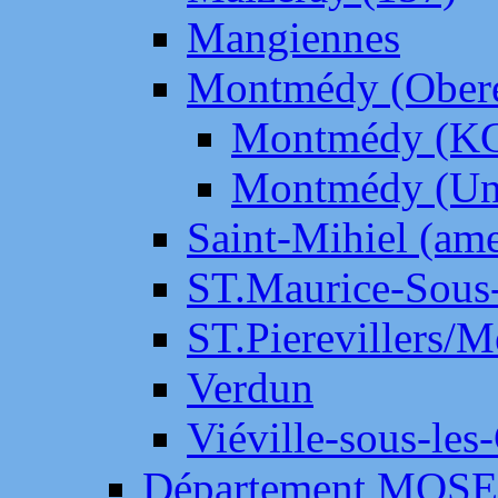
Mangiennes
Montmédy (Ober
Montmédy (K
Montmédy (Un
Saint-Mihiel (am
ST.Maurice-Sous-
ST.Pierevillers/
Verdun
Viéville-sous-les
Département MOS