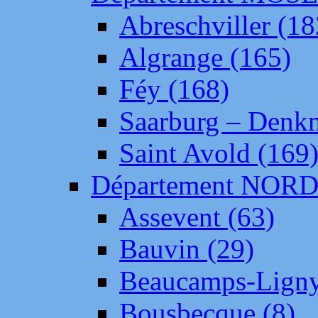
Abreschviller (18
Algrange (165)
Féy (168)
Saarburg – Denk
Saint Avold (169
Département NOR
Assevent (63)
Bauvin (29)
Beaucamps-Ligny
Bousbecque (8)