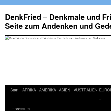
Zum
Inhalt
DenkFried – Denkmale und Fri
springen
Seite zum Andenken und Ged
Start
AFRIKA
AMERIKA
ASIEN
AUSTRALIEN
EURO
–
Impressum