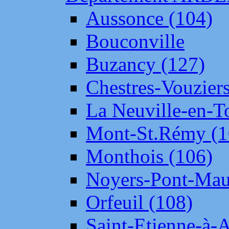
Aussonce (104)
Bouconville
Buzancy (127)
Chestres-Vouziers
La Neuville-en-T
Mont-St.Rémy (1
Monthois (106)
Noyers-Pont-Mau
Orfeuil (108)
Saint-Etienne-à-