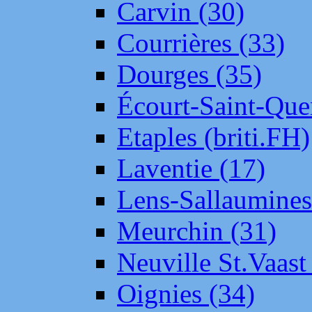
Carvin (30)
Courrières (33)
Dourges (35)
Écourt-Saint-Que
Etaples (briti.FH)
Laventie (17)
Lens-Sallaumine
Meurchin (31)
Neuville St.Vaas
Oignies (34)