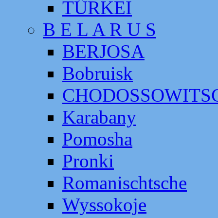
TÜRKEI
B E L A R U S
BERJOSA
Bobruisk
CHODOSSOWITS
Karabany
Pomosha
Pronki
Romanischtsche
Wyssokoje