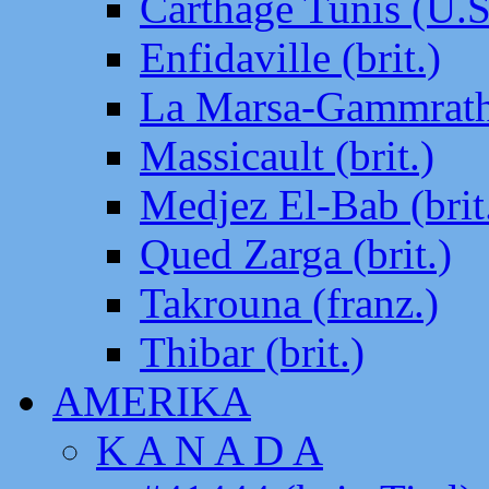
Carthage Tunis (U.S
Enfidaville (brit.)
La Marsa-Gammrath 
Massicault (brit.)
Medjez El-Bab (brit
Qued Zarga (brit.)
Takrouna (franz.)
Thibar (brit.)
AMERIKA
K A N A D A