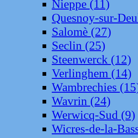
Nieppe (11)
Quesnoy-sur-Deul
Salomè (27)
Seclin (25)
Steenwerck (12)
Verlinghem (14)
Wambrechies (15
Wavrin (24)
Werwicq-Sud (9)
Wicres-de-la-Bass