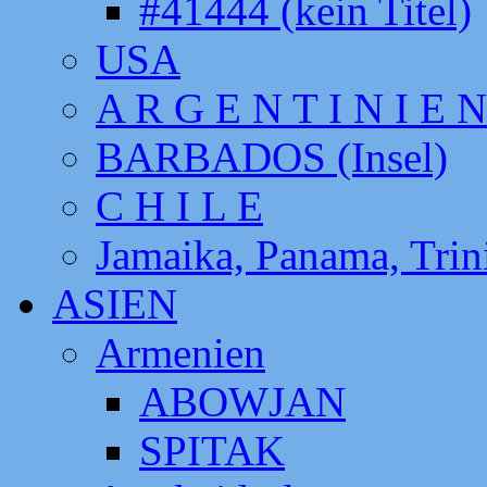
#41444 (kein Titel)
USA
A R G E N T I N I E N
BARBADOS (Insel)
C H I L E
Jamaika, Panama, Tri
ASIEN
Armenien
ABOWJAN
SPITAK