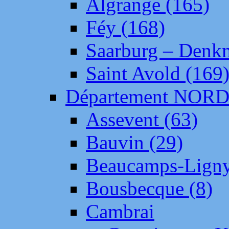
Algrange (165)
Féy (168)
Saarburg – Denk
Saint Avold (169
Département NOR
Assevent (63)
Bauvin (29)
Beaucamps-Ligny
Bousbecque (8)
Cambrai