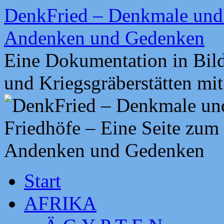
Zum
DenkFried – Denkmale und 
Inhalt
springen
Andenken und Gedenken
Eine Dokumentation in Bil
und Kriegsgräberstätten mi
Start
AFRIKA