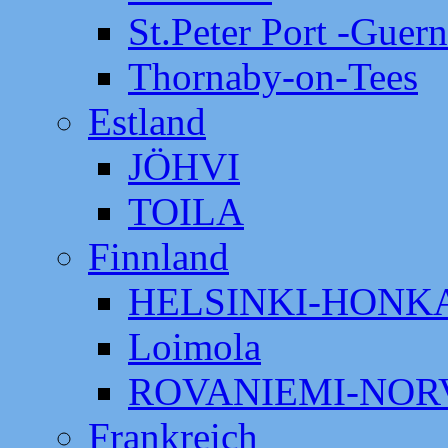
St.Peter Port -Guer
Thornaby-on-Tees
Estland
JÖHVI
TOILA
Finnland
HELSINKI-HON
Loimola
ROVANIEMI-NOR
Frankreich