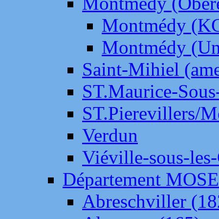
Montmédy (Ober
Montmédy (K
Montmédy (Un
Saint-Mihiel (am
ST.Maurice-Sous-
ST.Pierevillers/
Verdun
Viéville-sous-les
Département MOS
Abreschviller (18