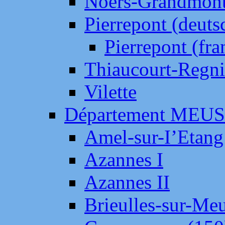
Noers-Grandmon
Pierrepont (deut
Pierrepont (fr
Thiaucourt-Regni
Vilette
Département MEU
Amel-sur-I’Etang
Azannes I
Azannes II
Brieulles-sur-Me