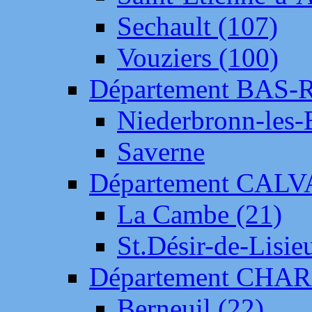
Sechault (107)
Vouziers (100)
Département BAS-
Niederbronn-les-
Saverne
Département CAL
La Cambe (21)
St.Désir-de-Lisie
Département CH
Berneuil (22)