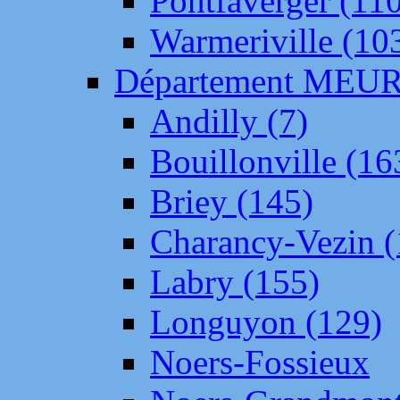
Pontfaverger (11
Warmeriville (10
Département ME
Andilly (7)
Bouillonville (16
Briey (145)
Charancy-Vezin (
Labry (155)
Longuyon (129)
Noers-Fossieux