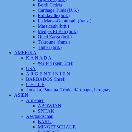
Bordj Cedria
Carthage Tunis (U.S.)
Enfidaville (brit.)
La Marsa-Gammrath (franz.)
Massicault (brit.)
Medjez El-Bab (brit.)
Qued Zarga (brit.)
Takrouna (franz.)
Thibar (brit.)
AMERIKA
K A N A D A
#41444 (kein Titel)
USA
A R G E N T I N I E N
BARBADOS (Insel)
C H I L E
Jamaika, Panama, Trinidad-Tobago, Uruguay
ASIEN
Armenien
ABOWJAN
SPITAK
Aserbaidschan
BAKU
MINGETSCHAUR