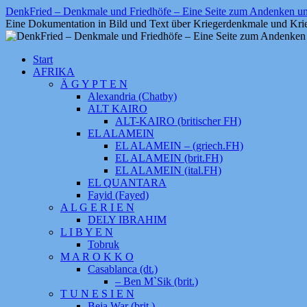
Zum
DenkFried – Denkmale und Friedhöfe – Eine Seite zum Andenken 
Inhalt
Eine Dokumentation in Bild und Text über Kriegerdenkmale und Krie
springen
Start
AFRIKA
Ä G Y P T E N
Alexandria (Chatby)
ALT KAIRO
ALT-KAIRO (britischer FH)
EL ALAMEIN
EL ALAMEIN – (griech.FH)
EL ALAMEIN (brit.FH)
EL ALAMEIN (ital.FH)
EL QUANTARA
Fayid (Fayed)
A L G E R I E N
DELY IBRAHIM
L I B Y E N
Tobruk
M A R O K K O
Casablanca (dt.)
– Ben M`Sik (brit.)
T U N E S I E N
Beja War (brit.)