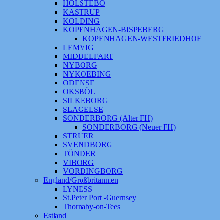
HOLSTEBO
KASTRUP
KOLDING
KOPENHAGEN-BISPEBERG
KOPENHAGEN-WESTFRIEDHOF
LEMVIG
MIDDELFART
NYBORG
NYKOEBING
ODENSE
OKSBÖL
SILKEBORG
SLAGELSE
SONDERBORG (Alter FH)
SONDERBORG (Neuer FH)
STRUER
SVENDBORG
TÖNDER
VIBORG
VORDINGBORG
England/Großbritannien
LYNESS
St.Peter Port -Guernsey
Thornaby-on-Tees
Estland