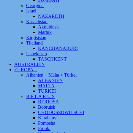
SUMGAIT
Georgien
Israel
NAZARETH
Kasachstan
Aktjubinsk
Martuk
Kirgisistan
Thailand
KANCHANABURI
Usbekistan
TASCHKENT
AUSTRALIEN
EUROPA –
Albanien + Malta + Türkei
ALBANIEN
MALTA
TÜRKEI
B E L A R U S
BERJOSA
Bobruisk
CHODOSSOWITSCHI
Karabany
Pomosha
Pronki