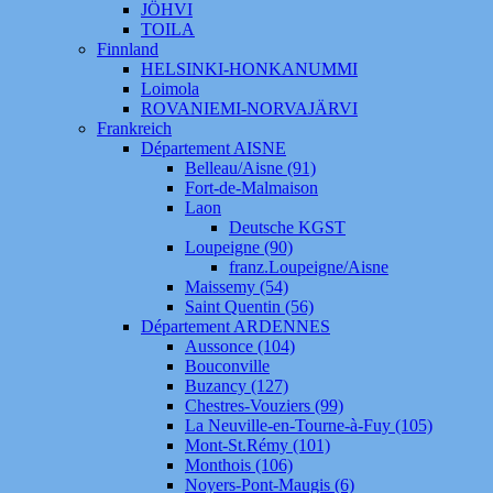
JÖHVI
TOILA
Finnland
HELSINKI-HONKANUMMI
Loimola
ROVANIEMI-NORVAJÄRVI
Frankreich
Département AISNE
Belleau/Aisne (91)
Fort-de-Malmaison
Laon
Deutsche KGST
Loupeigne (90)
franz.Loupeigne/Aisne
Maissemy (54)
Saint Quentin (56)
Département ARDENNES
Aussonce (104)
Bouconville
Buzancy (127)
Chestres-Vouziers (99)
La Neuville-en-Tourne-à-Fuy (105)
Mont-St.Rémy (101)
Monthois (106)
Noyers-Pont-Maugis (6)