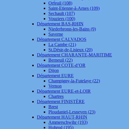
Orfeuil (108)
Saint-Etienne-à-Arnes (109)
Sechault (107)
Vouziers (100)
Département BAS-RHIN
Niederbronn-les-Bains (9)
Saverne
Département CALVADOS
La Cambe (21)
St.Désir-de-Lisieux (20)
Département CHARANTE-MARITIME
Berneuil (22)
Département COTE-d’OR
Dijon
Département EURE
Champigny-la-Futelaye (22)
Vernon
Département EURE-et-LOIR
Chartres
Département FINISTÈRE
Brest
Ploudaniel-Lesneven (23)
Département HAUT-RHIN
Ammerschwihr (193)
Hohrod (195)