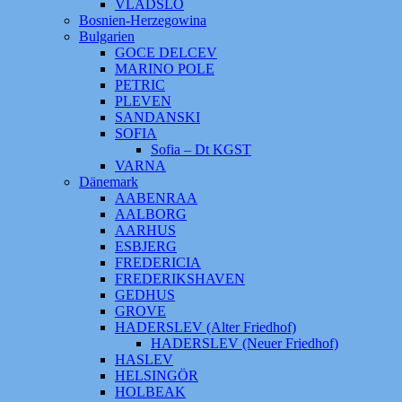
VLADSLO
Bosnien-Herzegowina
Bulgarien
GOCE DELCEV
MARINO POLE
PETRIC
PLEVEN
SANDANSKI
SOFIA
Sofia – Dt KGST
VARNA
Dänemark
AABENRAA
AALBORG
AARHUS
ESBJERG
FREDERICIA
FREDERIKSHAVEN
GEDHUS
GROVE
HADERSLEV (Alter Friedhof)
HADERSLEV (Neuer Friedhof)
HASLEV
HELSINGÖR
HOLBEAK