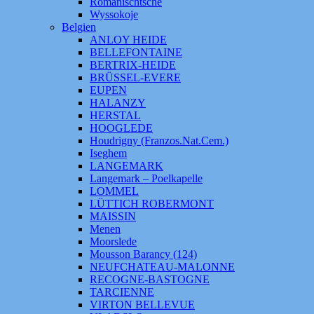
Romanischtsche
Wyssokoje
Belgien
ANLOY HEIDE
BELLEFONTAINE
BERTRIX-HEIDE
BRÜSSEL-EVERE
EUPEN
HALANZY
HERSTAL
HOOGLEDE
Houdrigny (Franzos.Nat.Cem.)
Iseghem
LANGEMARK
Langemark – Poelkapelle
LOMMEL
LÜTTICH ROBERMONT
MAISSIN
Menen
Moorslede
Mousson Barancy (124)
NEUFCHATEAU-MALONNE
RECOGNE-BASTOGNE
TARCIENNE
VIRTON BELLEVUE