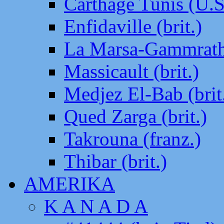
Carthage Tunis (U.S
Enfidaville (brit.)
La Marsa-Gammrath 
Massicault (brit.)
Medjez El-Bab (brit
Qued Zarga (brit.)
Takrouna (franz.)
Thibar (brit.)
AMERIKA
K A N A D A