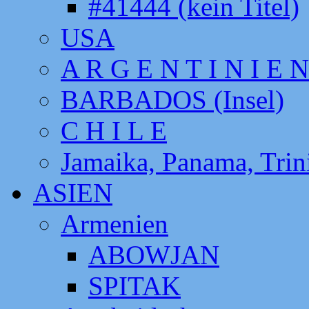
#41444 (kein Titel)
USA
A R G E N T I N I E N
BARBADOS (Insel)
C H I L E
Jamaika, Panama, Tri
ASIEN
Armenien
ABOWJAN
SPITAK