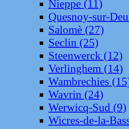
Nieppe (11)
Quesnoy-sur-Deul
Salomè (27)
Seclin (25)
Steenwerck (12)
Verlinghem (14)
Wambrechies (15
Wavrin (24)
Werwicq-Sud (9)
Wicres-de-la-Bass