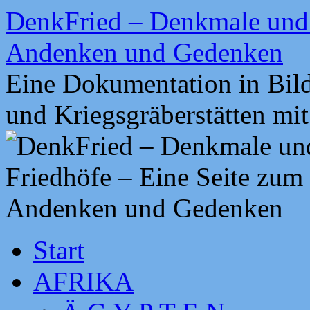
Zum
DenkFried – Denkmale und 
Inhalt
springen
Andenken und Gedenken
Eine Dokumentation in Bil
und Kriegsgräberstätten mi
Start
AFRIKA