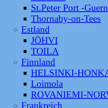
St.Peter Port -Guer
Thornaby-on-Tees
Estland
JÖHVI
TOILA
Finnland
HELSINKI-HON
Loimola
ROVANIEMI-NOR
Frankreich