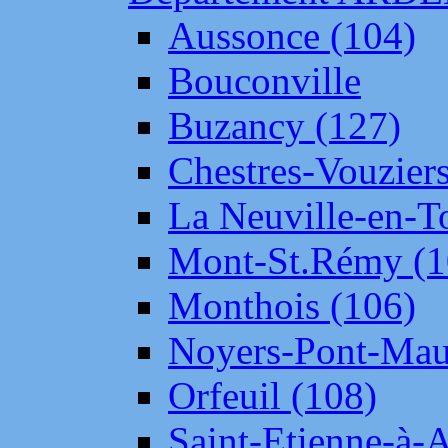
Aussonce (104)
Bouconville
Buzancy (127)
Chestres-Vouziers
La Neuville-en-T
Mont-St.Rémy (1
Monthois (106)
Noyers-Pont-Mau
Orfeuil (108)
Saint-Etienne-à-