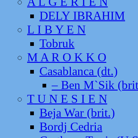
A L G E R I E N
DELY IBRAHIM
L I B Y E N
Tobruk
M A R O K K O
Casablanca (dt.)
– Ben M`Sik (brit
T U N E S I E N
Beja War (brit.)
Bordj Cedria