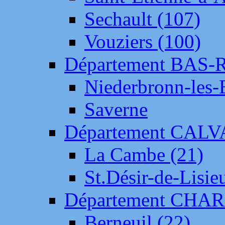
Sechault (107)
Vouziers (100)
Département BAS-
Niederbronn-les-
Saverne
Département CAL
La Cambe (21)
St.Désir-de-Lisie
Département CH
Berneuil (22)