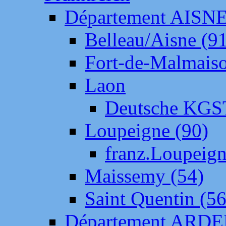
Département AISN
Belleau/Aisne (9
Fort-de-Malmais
Laon
Deutsche KGS
Loupeigne (90)
franz.Loupeig
Maissemy (54)
Saint Quentin (56
Département ARD