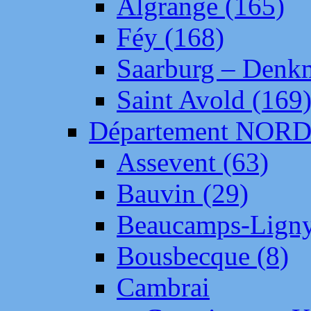
Algrange (165)
Féy (168)
Saarburg – Denk
Saint Avold (169
Département NOR
Assevent (63)
Bauvin (29)
Beaucamps-Ligny
Bousbecque (8)
Cambrai