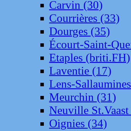
Carvin (30)
Courrières (33)
Dourges (35)
Écourt-Saint-Que
Etaples (briti.FH)
Laventie (17)
Lens-Sallaumine
Meurchin (31)
Neuville St.Vaas
Oignies (34)