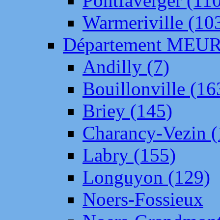
Pontfaverger (11
Warmeriville (10
Département ME
Andilly (7)
Bouillonville (16
Briey (145)
Charancy-Vezin (
Labry (155)
Longuyon (129)
Noers-Fossieux