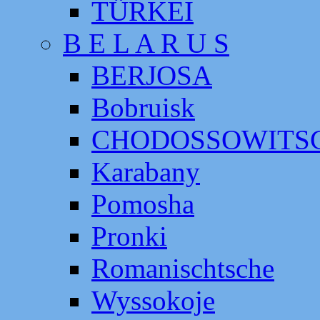
TÜRKEI
B E L A R U S
BERJOSA
Bobruisk
CHODOSSOWITS
Karabany
Pomosha
Pronki
Romanischtsche
Wyssokoje