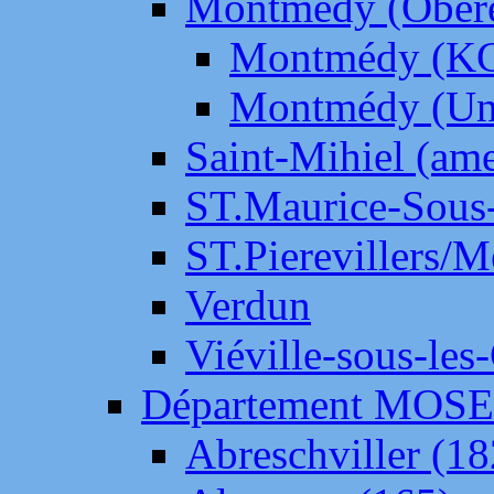
Montmédy (Ober
Montmédy (K
Montmédy (Un
Saint-Mihiel (am
ST.Maurice-Sous-
ST.Pierevillers/
Verdun
Viéville-sous-les
Département MOS
Abreschviller (18