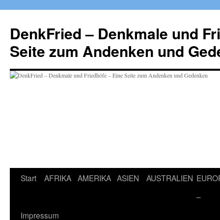
Zum
Inhalt
DenkFried – Denkmale und Fri
springen
Seite zum Andenken und Ged
Start
AFRIKA
AMERIKA
ASIEN
AUSTRALIEN
EURO
–
Impressum