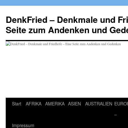
Zum
Inhalt
DenkFried – Denkmale und Fri
springen
Seite zum Andenken und Ged
Start
AFRIKA
AMERIKA
ASIEN
AUSTRALIEN
EURO
–
Impressum