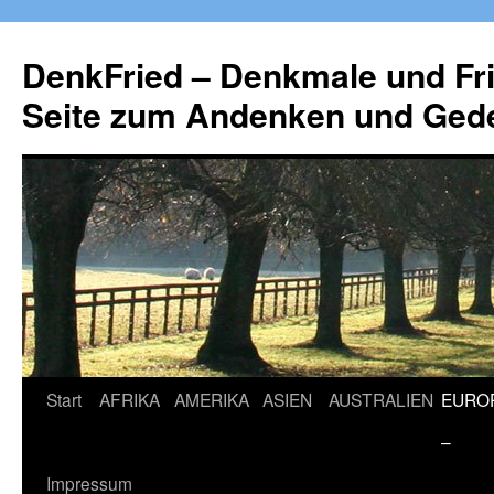
Zum
Inhalt
DenkFried – Denkmale und Fri
springen
Seite zum Andenken und Ged
Start
AFRIKA
AMERIKA
ASIEN
AUSTRALIEN
EURO
–
Impressum