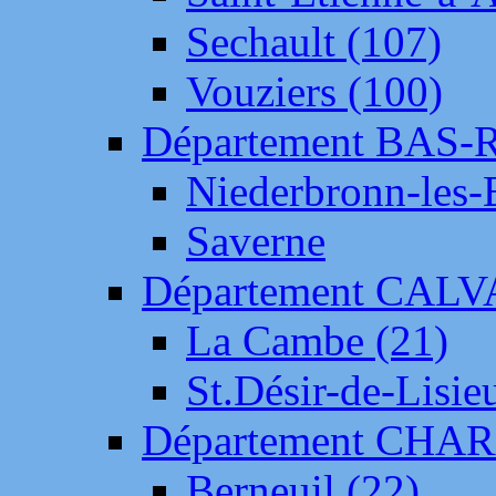
Sechault (107)
Vouziers (100)
Département BAS-
Niederbronn-les-
Saverne
Département CAL
La Cambe (21)
St.Désir-de-Lisie
Département CH
Berneuil (22)