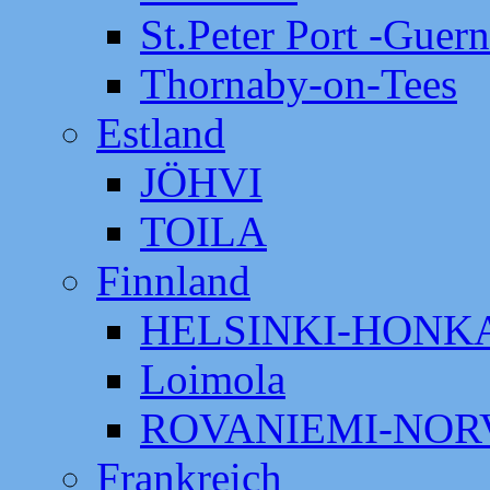
St.Peter Port -Guer
Thornaby-on-Tees
Estland
JÖHVI
TOILA
Finnland
HELSINKI-HON
Loimola
ROVANIEMI-NOR
Frankreich