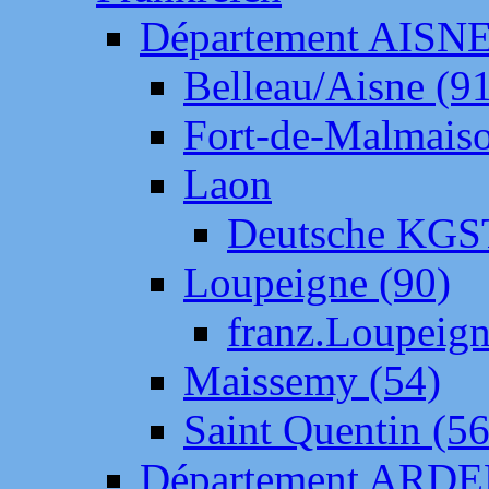
Département AISN
Belleau/Aisne (9
Fort-de-Malmais
Laon
Deutsche KGS
Loupeigne (90)
franz.Loupeig
Maissemy (54)
Saint Quentin (56
Département ARD