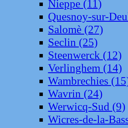
Nieppe (11)
Quesnoy-sur-Deul
Salomè (27)
Seclin (25)
Steenwerck (12)
Verlinghem (14)
Wambrechies (15
Wavrin (24)
Werwicq-Sud (9)
Wicres-de-la-Bass