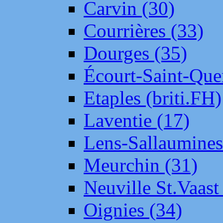
Carvin (30)
Courrières (33)
Dourges (35)
Écourt-Saint-Que
Etaples (briti.FH)
Laventie (17)
Lens-Sallaumine
Meurchin (31)
Neuville St.Vaas
Oignies (34)