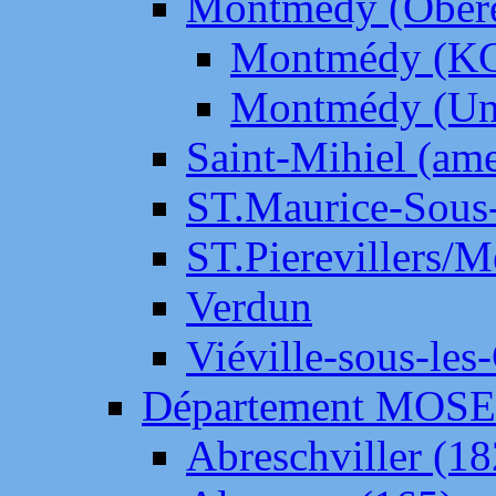
Montmédy (Ober
Montmédy (K
Montmédy (Un
Saint-Mihiel (am
ST.Maurice-Sous-
ST.Pierevillers/
Verdun
Viéville-sous-les
Département MOS
Abreschviller (18