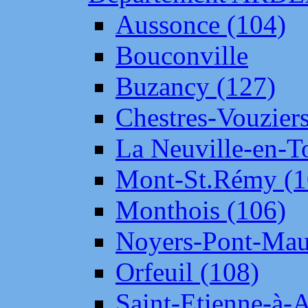
Aussonce (104)
Bouconville
Buzancy (127)
Chestres-Vouziers
La Neuville-en-T
Mont-St.Rémy (1
Monthois (106)
Noyers-Pont-Mau
Orfeuil (108)
Saint-Etienne-à-