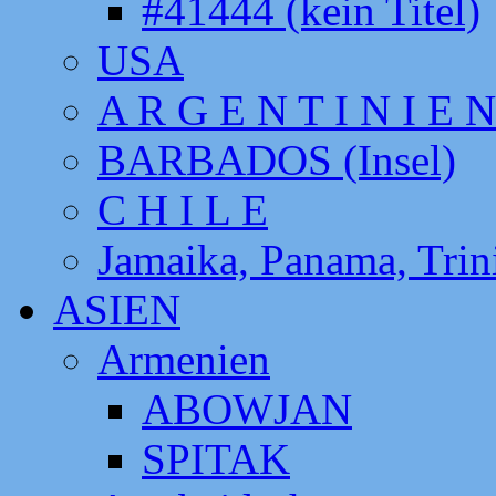
#41444 (kein Titel)
USA
A R G E N T I N I E N
BARBADOS (Insel)
C H I L E
Jamaika, Panama, Tri
ASIEN
Armenien
ABOWJAN
SPITAK