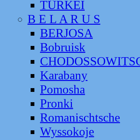
TÜRKEI
B E L A R U S
BERJOSA
Bobruisk
CHODOSSOWITS
Karabany
Pomosha
Pronki
Romanischtsche
Wyssokoje