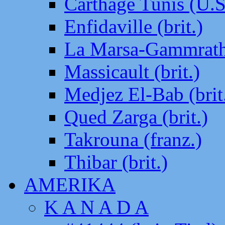
Carthage Tunis (U.S
Enfidaville (brit.)
La Marsa-Gammrath 
Massicault (brit.)
Medjez El-Bab (brit
Qued Zarga (brit.)
Takrouna (franz.)
Thibar (brit.)
AMERIKA
K A N A D A