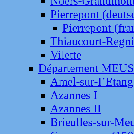
Noers-Grandmon
Pierrepont (deut
Pierrepont (fr
Thiaucourt-Regni
Vilette
Département MEU
Amel-sur-I’Etang
Azannes I
Azannes II
Brieulles-sur-Me