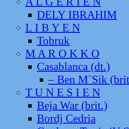
A L G E R I E N
DELY IBRAHIM
L I B Y E N
Tobruk
M A R O K K O
Casablanca (dt.)
– Ben M`Sik (brit
T U N E S I E N
Beja War (brit.)
Bordj Cedria