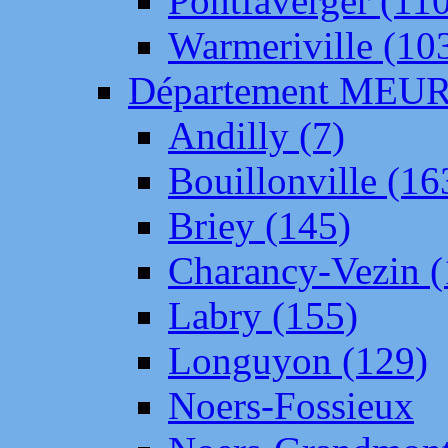
Pontfaverger (11
Warmeriville (10
Département ME
Andilly (7)
Bouillonville (16
Briey (145)
Charancy-Vezin (
Labry (155)
Longuyon (129)
Noers-Fossieux