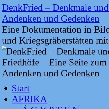
Zum
DenkFried – Denkmale und 
Inhalt
springen
Andenken und Gedenken
Eine Dokumentation in Bil
und Kriegsgräberstätten mi
Start
AFRIKA