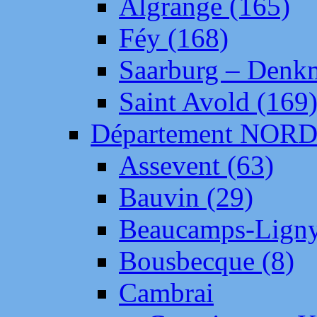
Algrange (165)
Féy (168)
Saarburg – Denk
Saint Avold (169
Département NOR
Assevent (63)
Bauvin (29)
Beaucamps-Ligny
Bousbecque (8)
Cambrai