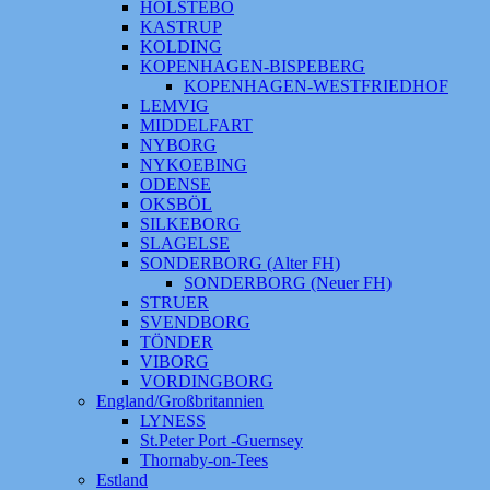
HOLSTEBO
KASTRUP
KOLDING
KOPENHAGEN-BISPEBERG
KOPENHAGEN-WESTFRIEDHOF
LEMVIG
MIDDELFART
NYBORG
NYKOEBING
ODENSE
OKSBÖL
SILKEBORG
SLAGELSE
SONDERBORG (Alter FH)
SONDERBORG (Neuer FH)
STRUER
SVENDBORG
TÖNDER
VIBORG
VORDINGBORG
England/Großbritannien
LYNESS
St.Peter Port -Guernsey
Thornaby-on-Tees
Estland