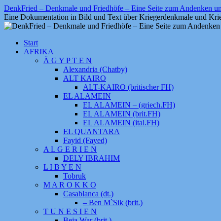
Zum
DenkFried – Denkmale und Friedhöfe – Eine Seite zum Andenken 
Inhalt
Eine Dokumentation in Bild und Text über Kriegerdenkmale und Krie
springen
Start
AFRIKA
Ä G Y P T E N
Alexandria (Chatby)
ALT KAIRO
ALT-KAIRO (britischer FH)
EL ALAMEIN
EL ALAMEIN – (griech.FH)
EL ALAMEIN (brit.FH)
EL ALAMEIN (ital.FH)
EL QUANTARA
Fayid (Fayed)
A L G E R I E N
DELY IBRAHIM
L I B Y E N
Tobruk
M A R O K K O
Casablanca (dt.)
– Ben M`Sik (brit.)
T U N E S I E N
Beja War (brit.)