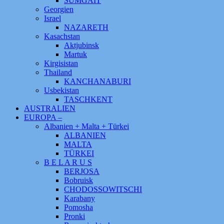
SUMGAIT
Georgien
Israel
NAZARETH
Kasachstan
Aktjubinsk
Martuk
Kirgisistan
Thailand
KANCHANABURI
Usbekistan
TASCHKENT
AUSTRALIEN
EUROPA –
Albanien + Malta + Türkei
ALBANIEN
MALTA
TÜRKEI
B E L A R U S
BERJOSA
Bobruisk
CHODOSSOWITSCHI
Karabany
Pomosha
Pronki