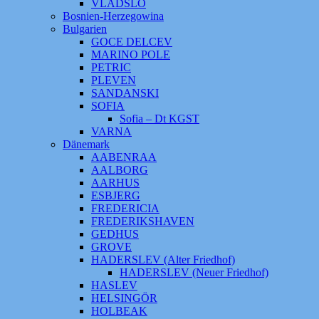
VLADSLO
Bosnien-Herzegowina
Bulgarien
GOCE DELCEV
MARINO POLE
PETRIC
PLEVEN
SANDANSKI
SOFIA
Sofia – Dt KGST
VARNA
Dänemark
AABENRAA
AALBORG
AARHUS
ESBJERG
FREDERICIA
FREDERIKSHAVEN
GEDHUS
GROVE
HADERSLEV (Alter Friedhof)
HADERSLEV (Neuer Friedhof)
HASLEV
HELSINGÖR
HOLBEAK