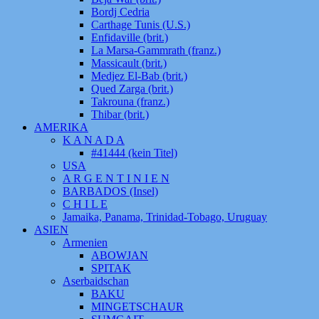
Bordj Cedria
Carthage Tunis (U.S.)
Enfidaville (brit.)
La Marsa-Gammrath (franz.)
Massicault (brit.)
Medjez El-Bab (brit.)
Qued Zarga (brit.)
Takrouna (franz.)
Thibar (brit.)
AMERIKA
K A N A D A
#41444 (kein Titel)
USA
A R G E N T I N I E N
BARBADOS (Insel)
C H I L E
Jamaika, Panama, Trinidad-Tobago, Uruguay
ASIEN
Armenien
ABOWJAN
SPITAK
Aserbaidschan
BAKU
MINGETSCHAUR