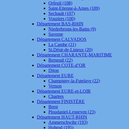
Orfeuil (108)
Saint-Etienne-à-Arnes (109)
Sechault (107)
Vouziers (100)
Département BAS-RHIN
Niederbronn-les-Bains (9)
Saverne
Département CALVADOS
La Cambe (21)
St.Désir-de-Lisieux (20)
Département CHARANTE-MARITIME
Berneuil (22)
Département COTE-d’OR
Dijon
Département EURE
Champigny-la-Futelaye (22)
Vernon
Département EURE-et-LOIR
Chartres
Département FINISTÈRE
Brest
Ploudaniel-Lesneven (23)
Département HAUT-RHIN
Ammerschwihr (193)
Hohrod (195)