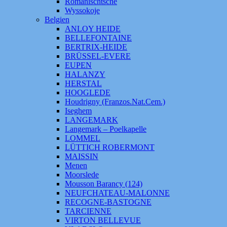
Romanischtsche
Wyssokoje
Belgien
ANLOY HEIDE
BELLEFONTAINE
BERTRIX-HEIDE
BRÜSSEL-EVERE
EUPEN
HALANZY
HERSTAL
HOOGLEDE
Houdrigny (Franzos.Nat.Cem.)
Iseghem
LANGEMARK
Langemark – Poelkapelle
LOMMEL
LÜTTICH ROBERMONT
MAISSIN
Menen
Moorslede
Mousson Barancy (124)
NEUFCHATEAU-MALONNE
RECOGNE-BASTOGNE
TARCIENNE
VIRTON BELLEVUE