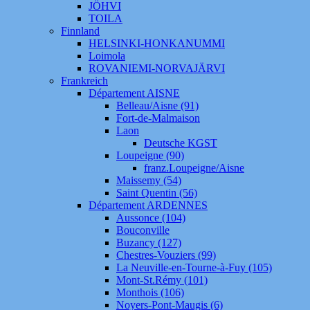
JÖHVI
TOILA
Finnland
HELSINKI-HONKANUMMI
Loimola
ROVANIEMI-NORVAJÄRVI
Frankreich
Département AISNE
Belleau/Aisne (91)
Fort-de-Malmaison
Laon
Deutsche KGST
Loupeigne (90)
franz.Loupeigne/Aisne
Maissemy (54)
Saint Quentin (56)
Département ARDENNES
Aussonce (104)
Bouconville
Buzancy (127)
Chestres-Vouziers (99)
La Neuville-en-Tourne-à-Fuy (105)
Mont-St.Rémy (101)
Monthois (106)
Noyers-Pont-Maugis (6)