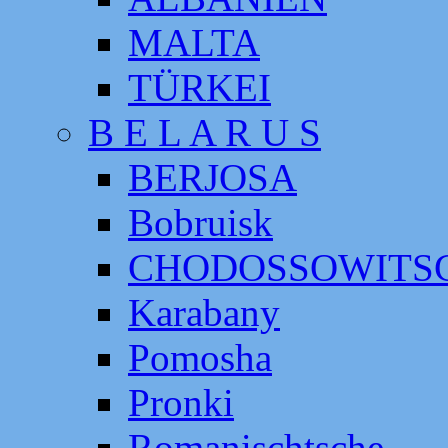
MALTA
TÜRKEI
B E L A R U S
BERJOSA
Bobruisk
CHODOSSOWITS
Karabany
Pomosha
Pronki
Romanischtsche