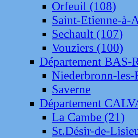
Orfeuil (108)
Saint-Etienne-à-
Sechault (107)
Vouziers (100)
Département BAS-
Niederbronn-les-
Saverne
Département CAL
La Cambe (21)
St.Désir-de-Lisie