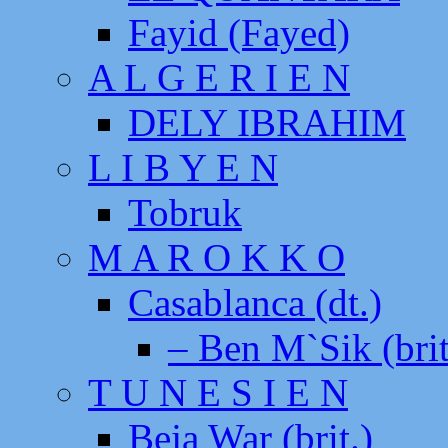
Fayid (Fayed)
A L G E R I E N
DELY IBRAHIM
L I B Y E N
Tobruk
M A R O K K O
Casablanca (dt.)
– Ben M`Sik (brit
T U N E S I E N
Beja War (brit.)