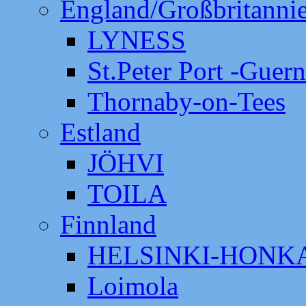
England/Großbritanni
LYNESS
St.Peter Port -Guer
Thornaby-on-Tees
Estland
JÖHVI
TOILA
Finnland
HELSINKI-HON
Loimola