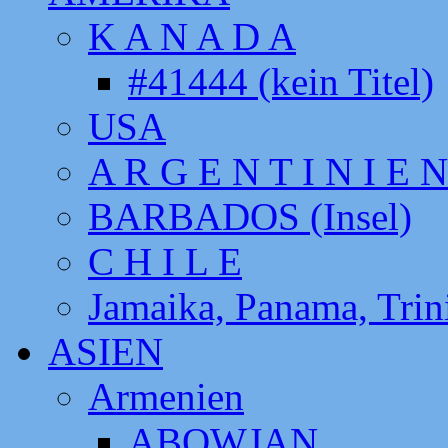
K A N A D A
#41444 (kein Titel)
USA
A R G E N T I N I E N
BARBADOS (Insel)
C H I L E
Jamaika, Panama, Tri
ASIEN
Armenien
ABOWJAN