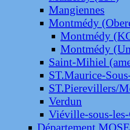
Mangiennes
Montmédy (Ober
Montmédy (K
Montmédy (Un
Saint-Mihiel (am
ST.Maurice-Sous-
ST.Pierevillers/
Verdun
Viéville-sous-les
Département MOS