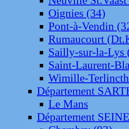
Neuville St.Vaas
Oignies (34)
Pont-à-Vendin (3
Rumaucourt (Dt
Sailly-sur-la-Lys 
Saint-Laurent-Bl
Wimille-Terlincth
Département SAR
Le Mans
Département SEIN