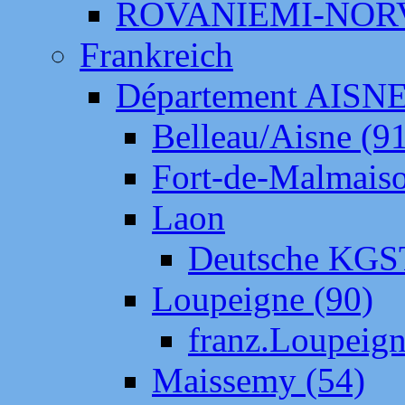
ROVANIEMI-NOR
Frankreich
Département AISN
Belleau/Aisne (9
Fort-de-Malmais
Laon
Deutsche KGS
Loupeigne (90)
franz.Loupeig
Maissemy (54)