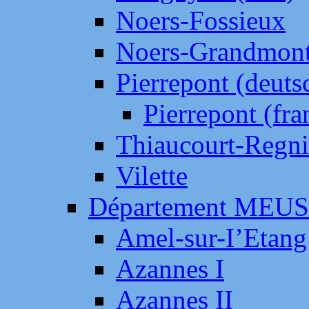
Noers-Fossieux
Noers-Grandmon
Pierrepont (deut
Pierrepont (fr
Thiaucourt-Regni
Vilette
Département MEU
Amel-sur-I’Etang
Azannes I
Azannes II