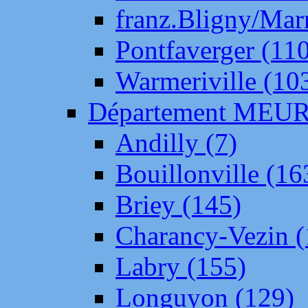
franz.Bligny/Mar
Pontfaverger (11
Warmeriville (10
Département ME
Andilly (7)
Bouillonville (16
Briey (145)
Charancy-Vezin (
Labry (155)
Longuyon (129)