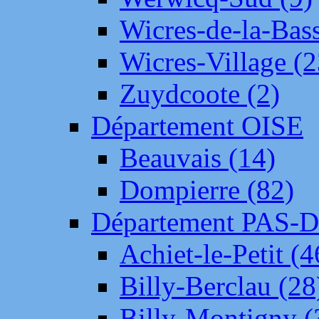
Wicres-de-la-Bass
Wicres-Village (2
Zuydcoote (2)
Département OISE
Beauvais (14)
Dompierre (82)
Département PAS-
Achiet-le-Petit (4
Billy-Berclau (28
Billy-Montigny (