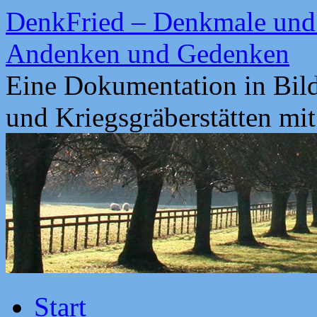
Zum
DenkFried – Denkmale und 
Inhalt
springen
Andenken und Gedenken
Eine Dokumentation in Bil
und Kriegsgräberstätten mi
Start