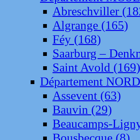
Abreschviller (18
Algrange (165)
Féy (168)
Saarburg – Denk
Saint Avold (169
Département NOR
Assevent (63)
Bauvin (29)
Beaucamps-Ligny
Bousbecque (8)