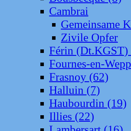
Cambrai
Gemeinsame Kr
Zivile Opfer
Férin (Dt.KGST)
Fournes-en-Wepp
Frasnoy (62)
Halluin (7)
Haubourdin (19)
Illies (22)
Lambersart (16)