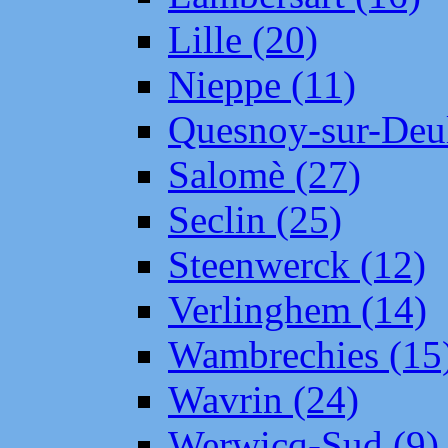
Lille (20)
Nieppe (11)
Quesnoy-sur-Deul
Salomè (27)
Seclin (25)
Steenwerck (12)
Verlinghem (14)
Wambrechies (15
Wavrin (24)
Werwicq-Sud (9)