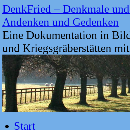
Zum
DenkFried – Denkmale und 
Inhalt
springen
Andenken und Gedenken
Eine Dokumentation in Bil
und Kriegsgräberstätten mi
Start