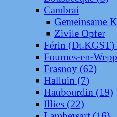
Cambrai
Gemeinsame Kr
Zivile Opfer
Férin (Dt.KGST)
Fournes-en-Wepp
Frasnoy (62)
Halluin (7)
Haubourdin (19)
Illies (22)
Lambersart (16)