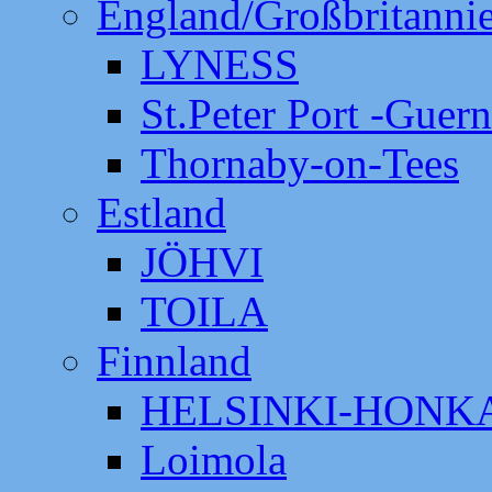
England/Großbritanni
LYNESS
St.Peter Port -Guer
Thornaby-on-Tees
Estland
JÖHVI
TOILA
Finnland
HELSINKI-HON
Loimola