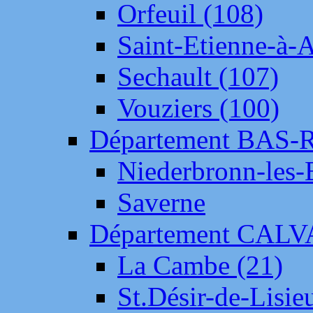
Orfeuil (108)
Saint-Etienne-à-
Sechault (107)
Vouziers (100)
Département BAS-
Niederbronn-les-
Saverne
Département CAL
La Cambe (21)
St.Désir-de-Lisie