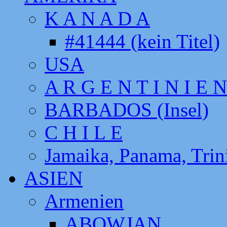
K A N A D A
#41444 (kein Titel)
USA
A R G E N T I N I E N
BARBADOS (Insel)
C H I L E
Jamaika, Panama, Tri
ASIEN
Armenien
ABOWJAN