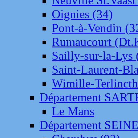
Neuville St.Vaas
Oignies (34)
Pont-à-Vendin (3
Rumaucourt (Dt
Sailly-sur-la-Lys 
Saint-Laurent-Bl
Wimille-Terlincth
Département SAR
Le Mans
Département SEIN