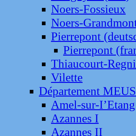
Noers-Fossieux
Noers-Grandmon
Pierrepont (deut
Pierrepont (fr
Thiaucourt-Regni
Vilette
Département MEU
Amel-sur-I’Etang
Azannes I
Azannes II