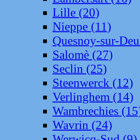
Lille (20)
Nieppe (11)
Quesnoy-sur-Deul
Salomè (27)
Seclin (25)
Steenwerck (12)
Verlinghem (14)
Wambrechies (15
Wavrin (24)
Werwicq-Sud (9)