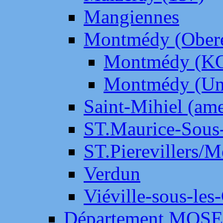
Mangiennes
Montmédy (Ober
Montmédy (K
Montmédy (Un
Saint-Mihiel (am
ST.Maurice-Sous-
ST.Pierevillers/
Verdun
Viéville-sous-les
Département MOS