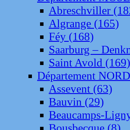
Abreschviller (18
Algrange (165)
Féy (168)
Saarburg – Denk
Saint Avold (169
Département NOR
Assevent (63)
Bauvin (29)
Beaucamps-Ligny
Bousbecque (8)