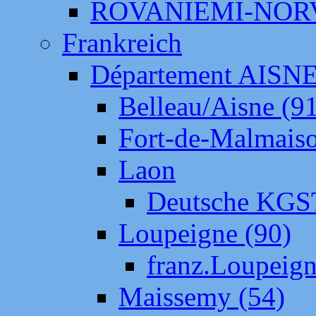
ROVANIEMI-NOR
Frankreich
Département AISN
Belleau/Aisne (9
Fort-de-Malmais
Laon
Deutsche KGS
Loupeigne (90)
franz.Loupeig
Maissemy (54)