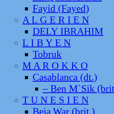
Fayid (Fayed)
A L G E R I E N
DELY IBRAHIM
L I B Y E N
Tobruk
M A R O K K O
Casablanca (dt.)
– Ben M`Sik (brit
T U N E S I E N
Beja War (brit.)