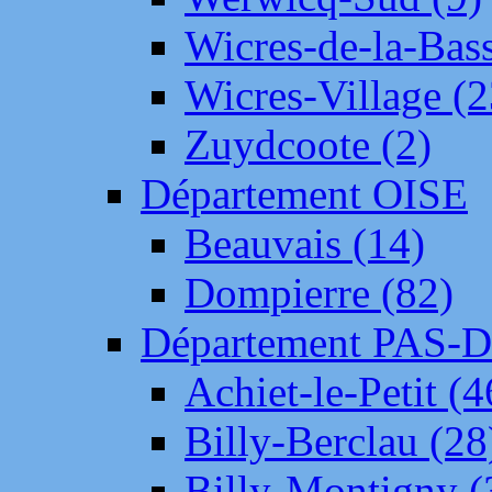
Wicres-de-la-Bass
Wicres-Village (2
Zuydcoote (2)
Département OISE
Beauvais (14)
Dompierre (82)
Département PAS-
Achiet-le-Petit (4
Billy-Berclau (28
Billy-Montigny (