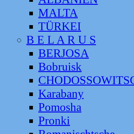
MALTA
TÜRKEI
B E L A R U S
BERJOSA
Bobruisk
CHODOSSOWITS
Karabany
Pomosha
Pronki
Romanischtsche