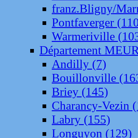
franz.Bligny/Mar
Pontfaverger (11
Warmeriville (10
Département ME
Andilly (7)
Bouillonville (16
Briey (145)
Charancy-Vezin (
Labry (155)
Longuyon (129)