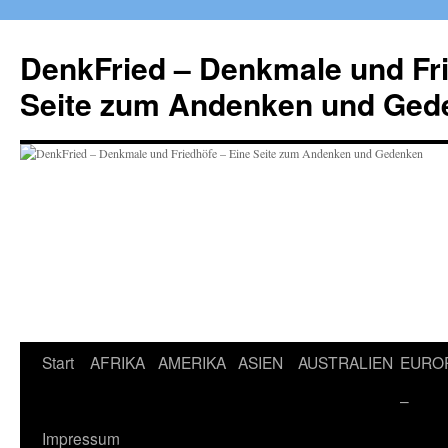
Zum
Inhalt
DenkFried – Denkmale und Fri
springen
Seite zum Andenken und Ged
Start
AFRIKA
AMERIKA
ASIEN
AUSTRALIEN
EURO
–
Impressum