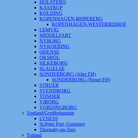
HOLSTEBO
KASTRUP
KOLDING
KOPENHAGEN-BISPEBERG
KOPENHAGEN-WESTFRIEDHOF
LEMVIG
MIDDELFART
NYBORG
NYKOEBING
ODENSE
OKSBÖL
SILKEBORG
SLAGELSE
SONDERBORG (Alter FH)
SONDERBORG (Neuer FH)
STRUER
SVENDBORG
TÖNDER
VIBORG
VORDINGBORG
England/Großbritannien
LYNESS
St.Peter Port -Guernsey
Thornaby-on-Tees
Estland