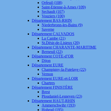
Orfeuil (108)
Saint-Etienne-à-Arnes (109)
Sechault (107)
Vouziers (100)
Département BAS-RHIN
Niederbronn-les-Bains (9)
Saverne
Département CALVADOS
La Cambe (21)
St.Désir-de-Lisieux (20)
Département CHARANTE-MARITIME
Berneuil (22)
Département COTE-d’OR
Dijon
Département EURE
Champigny-la-Futelaye (22)
Vernon
Département EURE-et-LOIR
Chartres
Département FINISTÈRE
Brest
Ploudaniel-Lesneven (23)
Département HAUT-RHIN
Ammerschwihr (193)
Hohrod (195)