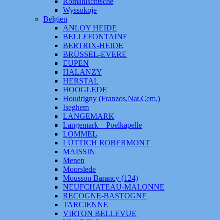
Romanischtsche
Wyssokoje
Belgien
ANLOY HEIDE
BELLEFONTAINE
BERTRIX-HEIDE
BRÜSSEL-EVERE
EUPEN
HALANZY
HERSTAL
HOOGLEDE
Houdrigny (Franzos.Nat.Cem.)
Iseghem
LANGEMARK
Langemark – Poelkapelle
LOMMEL
LÜTTICH ROBERMONT
MAISSIN
Menen
Moorslede
Mousson Barancy (124)
NEUFCHATEAU-MALONNE
RECOGNE-BASTOGNE
TARCIENNE
VIRTON BELLEVUE