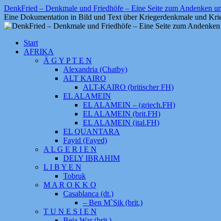
Zum
DenkFried – Denkmale und Friedhöfe – Eine Seite zum Andenken 
Inhalt
Eine Dokumentation in Bild und Text über Kriegerdenkmale und Krie
springen
Start
AFRIKA
Ä G Y P T E N
Alexandria (Chatby)
ALT KAIRO
ALT-KAIRO (britischer FH)
EL ALAMEIN
EL ALAMEIN – (griech.FH)
EL ALAMEIN (brit.FH)
EL ALAMEIN (ital.FH)
EL QUANTARA
Fayid (Fayed)
A L G E R I E N
DELY IBRAHIM
L I B Y E N
Tobruk
M A R O K K O
Casablanca (dt.)
– Ben M`Sik (brit.)
T U N E S I E N
Beja War (brit.)