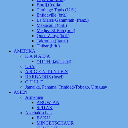
Bordj Cedria
Carthage Tunis (U.S.)
Enfidaville (brit.)
La Marsa-Gammrath (franz.)
Massicault (brit.)
Medjez El-Bab (brit.)
Qued Zarga (brit.)
Takrouna (franz.)
Thibar (brit.)
AMERIKA
K A N A D A
#41444 (kein Titel)
USA
A R G E N T I N I E N
BARBADOS (Insel)
C H I L E
Jamaika, Panama, Trinidad-Tobago, Uruguay
ASIEN
Armenien
ABOWJAN
SPITAK
Aserbaidschan
BAKU
MINGETSCHAUR