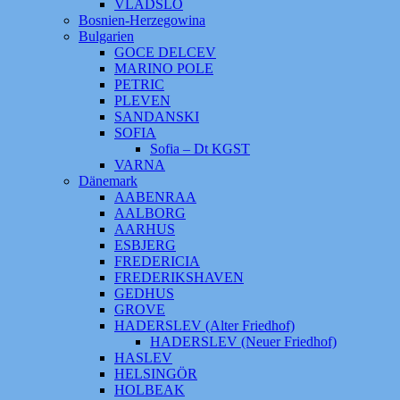
VLADSLO
Bosnien-Herzegowina
Bulgarien
GOCE DELCEV
MARINO POLE
PETRIC
PLEVEN
SANDANSKI
SOFIA
Sofia – Dt KGST
VARNA
Dänemark
AABENRAA
AALBORG
AARHUS
ESBJERG
FREDERICIA
FREDERIKSHAVEN
GEDHUS
GROVE
HADERSLEV (Alter Friedhof)
HADERSLEV (Neuer Friedhof)
HASLEV
HELSINGÖR
HOLBEAK