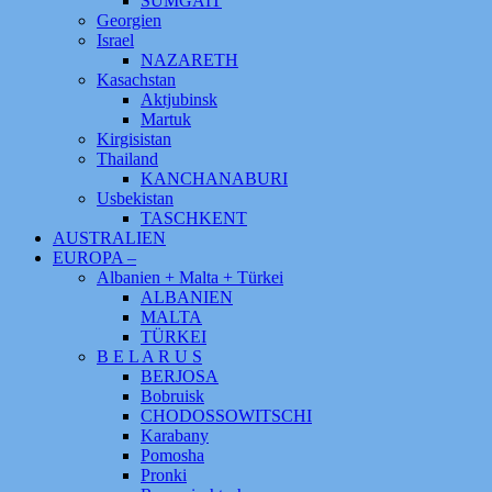
SUMGAIT
Georgien
Israel
NAZARETH
Kasachstan
Aktjubinsk
Martuk
Kirgisistan
Thailand
KANCHANABURI
Usbekistan
TASCHKENT
AUSTRALIEN
EUROPA –
Albanien + Malta + Türkei
ALBANIEN
MALTA
TÜRKEI
B E L A R U S
BERJOSA
Bobruisk
CHODOSSOWITSCHI
Karabany
Pomosha
Pronki