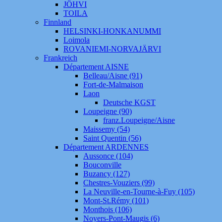
JÖHVI
TOILA
Finnland
HELSINKI-HONKANUMMI
Loimola
ROVANIEMI-NORVAJÄRVI
Frankreich
Département AISNE
Belleau/Aisne (91)
Fort-de-Malmaison
Laon
Deutsche KGST
Loupeigne (90)
franz.Loupeigne/Aisne
Maissemy (54)
Saint Quentin (56)
Département ARDENNES
Aussonce (104)
Bouconville
Buzancy (127)
Chestres-Vouziers (99)
La Neuville-en-Tourne-à-Fuy (105)
Mont-St.Rémy (101)
Monthois (106)
Noyers-Pont-Maugis (6)