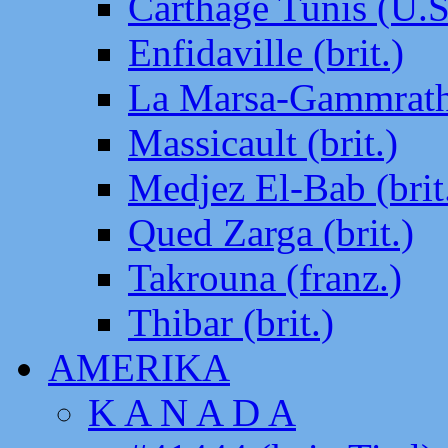
Carthage Tunis (U.S
Enfidaville (brit.)
La Marsa-Gammrath 
Massicault (brit.)
Medjez El-Bab (brit
Qued Zarga (brit.)
Takrouna (franz.)
Thibar (brit.)
AMERIKA
K A N A D A