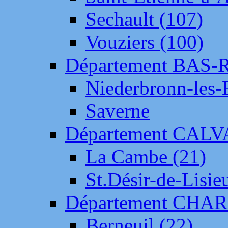
Sechault (107)
Vouziers (100)
Département BAS-
Niederbronn-les-
Saverne
Département CAL
La Cambe (21)
St.Désir-de-Lisie
Département CH
Berneuil (22)