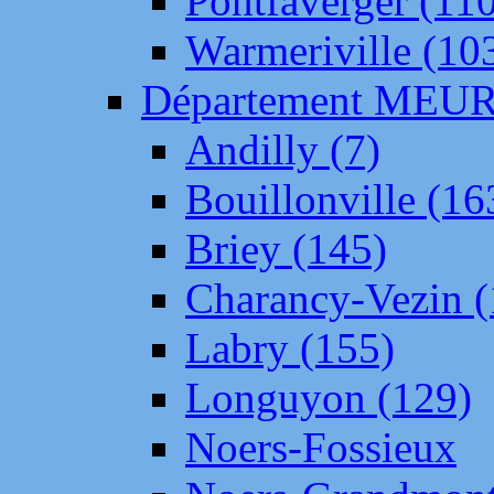
Pontfaverger (11
Warmeriville (10
Département ME
Andilly (7)
Bouillonville (16
Briey (145)
Charancy-Vezin (
Labry (155)
Longuyon (129)
Noers-Fossieux