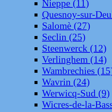
Nieppe (11)
Quesnoy-sur-Deul
Salomè (27)
Seclin (25)
Steenwerck (12)
Verlinghem (14)
Wambrechies (15
Wavrin (24)
Werwicq-Sud (9)
Wicres-de-la-Bass