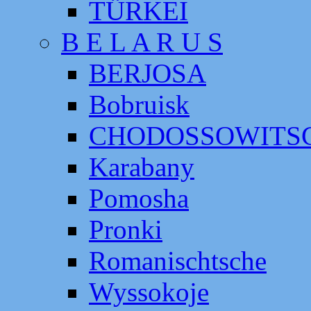
TÜRKEI
B E L A R U S
BERJOSA
Bobruisk
CHODOSSOWITS
Karabany
Pomosha
Pronki
Romanischtsche
Wyssokoje