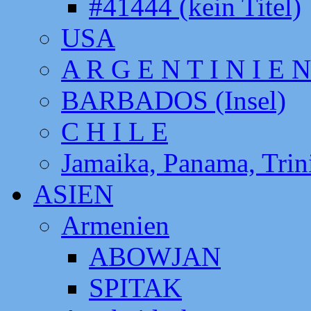
#41444 (kein Titel)
USA
A R G E N T I N I E N
BARBADOS (Insel)
C H I L E
Jamaika, Panama, Tri
ASIEN
Armenien
ABOWJAN
SPITAK