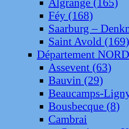
Algrange (165)
Féy (168)
Saarburg – Denk
Saint Avold (169
Département NOR
Assevent (63)
Bauvin (29)
Beaucamps-Ligny
Bousbecque (8)
Cambrai