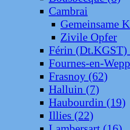
Cambrai
Gemeinsame Kr
Zivile Opfer
Férin (Dt.KGST)
Fournes-en-Wepp
Frasnoy (62)
Halluin (7)
Haubourdin (19)
Illies (22)
Lambersart (16)