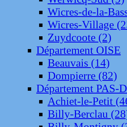
Wicres-de-la-Bass
Wicres-Village (2
Zuydcoote (2)
Département OISE
Beauvais (14)
Dompierre (82)
Département PAS-
Achiet-le-Petit (4
Billy-Berclau (28
Billy-Montigny (