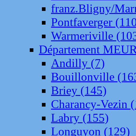
franz.Bligny/Mar
Pontfaverger (11
Warmeriville (10
Département ME
Andilly (7)
Bouillonville (16
Briey (145)
Charancy-Vezin (
Labry (155)
Longuyon (129)