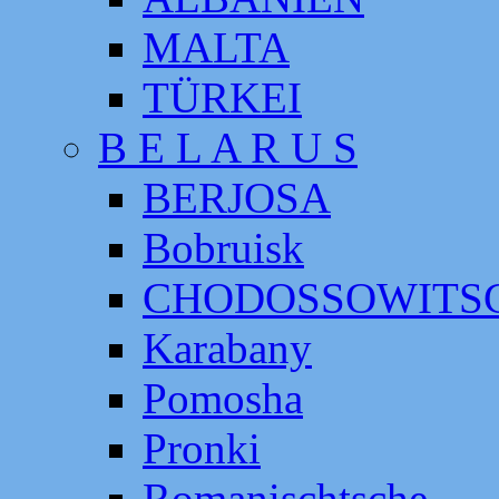
MALTA
TÜRKEI
B E L A R U S
BERJOSA
Bobruisk
CHODOSSOWITS
Karabany
Pomosha
Pronki
Romanischtsche