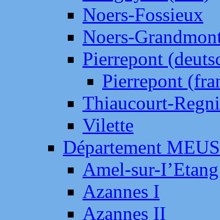
Noers-Fossieux
Noers-Grandmon
Pierrepont (deut
Pierrepont (fr
Thiaucourt-Regni
Vilette
Département MEU
Amel-sur-I’Etang
Azannes I
Azannes II