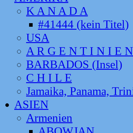
K A N A D A
#41444 (kein Titel)
USA
A R G E N T I N I E N
BARBADOS (Insel)
C H I L E
Jamaika, Panama, Tri
ASIEN
Armenien
ABOWJAN