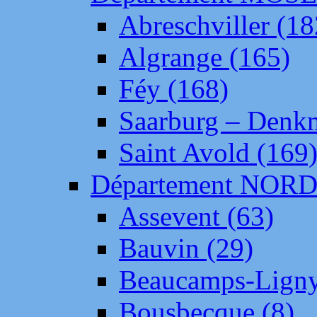
Abreschviller (18
Algrange (165)
Féy (168)
Saarburg – Denk
Saint Avold (169
Département NOR
Assevent (63)
Bauvin (29)
Beaucamps-Ligny
Bousbecque (8)