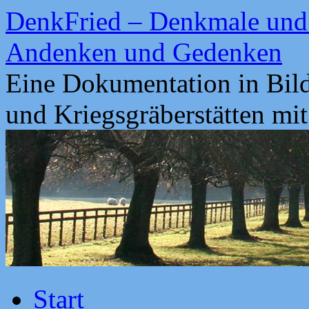
Zum
DenkFried – Denkmale und 
Inhalt
springen
Andenken und Gedenken
Eine Dokumentation in Bil
und Kriegsgräberstätten mi
Start