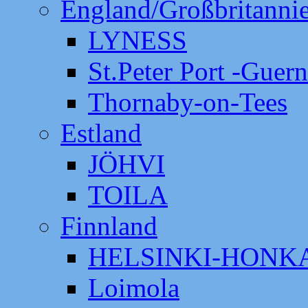
England/Großbritanni
LYNESS
St.Peter Port -Guer
Thornaby-on-Tees
Estland
JÖHVI
TOILA
Finnland
HELSINKI-HON
Loimola