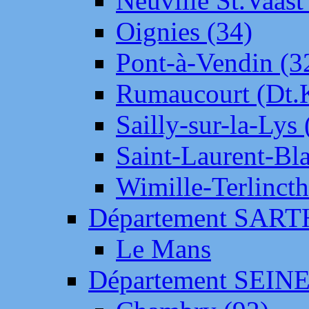
Neuville St.Vaas
Oignies (34)
Pont-à-Vendin (3
Rumaucourt (Dt
Sailly-sur-la-Lys 
Saint-Laurent-Bl
Wimille-Terlincth
Département SAR
Le Mans
Département SEIN