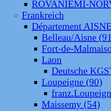
ROVANIEMI-NOR
Frankreich
Département AISN
Belleau/Aisne (9
Fort-de-Malmais
Laon
Deutsche KGS
Loupeigne (90)
franz.Loupeig
Maissemy (54)