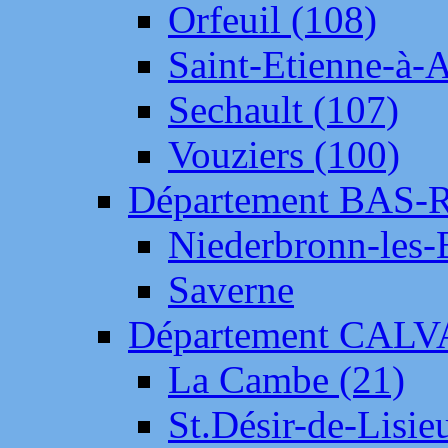
Orfeuil (108)
Saint-Etienne-à-
Sechault (107)
Vouziers (100)
Département BAS-
Niederbronn-les-
Saverne
Département CAL
La Cambe (21)
St.Désir-de-Lisie