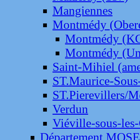
Mangiennes
Montmédy (Ober
Montmédy (K
Montmédy (Un
Saint-Mihiel (am
ST.Maurice-Sous-
ST.Pierevillers/
Verdun
Viéville-sous-les
Département MOS