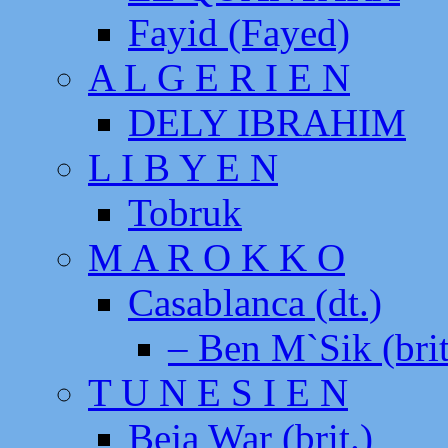
Fayid (Fayed)
A L G E R I E N
DELY IBRAHIM
L I B Y E N
Tobruk
M A R O K K O
Casablanca (dt.)
– Ben M`Sik (brit
T U N E S I E N
Beja War (brit.)