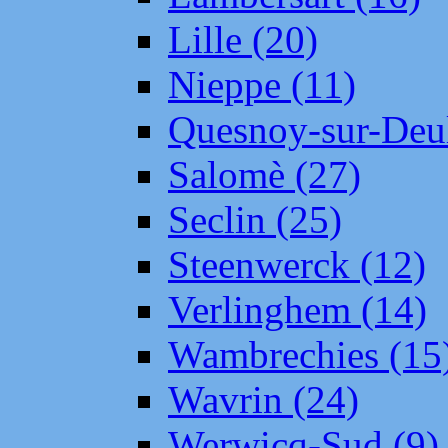
Lille (20)
Nieppe (11)
Quesnoy-sur-Deul
Salomè (27)
Seclin (25)
Steenwerck (12)
Verlinghem (14)
Wambrechies (15
Wavrin (24)
Werwicq-Sud (9)