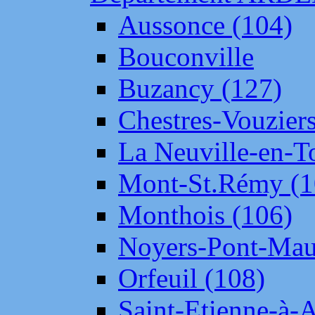
Aussonce (104)
Bouconville
Buzancy (127)
Chestres-Vouziers
La Neuville-en-T
Mont-St.Rémy (1
Monthois (106)
Noyers-Pont-Mau
Orfeuil (108)
Saint-Etienne-à-