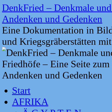
Zum
DenkFried – Denkmale und 
Inhalt
springen
Andenken und Gedenken
Eine Dokumentation in Bil
und Kriegsgräberstätten mi
Start
AFRIKA