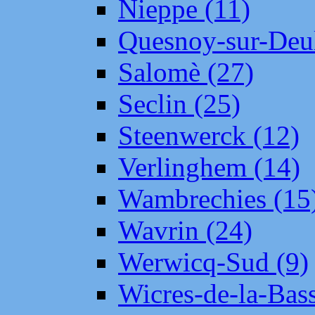
Nieppe (11)
Quesnoy-sur-Deul
Salomè (27)
Seclin (25)
Steenwerck (12)
Verlinghem (14)
Wambrechies (15
Wavrin (24)
Werwicq-Sud (9)
Wicres-de-la-Bass