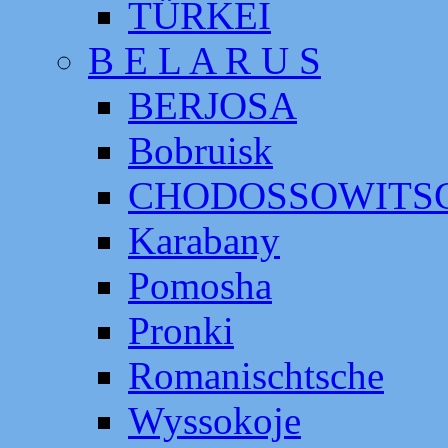
TÜRKEI
B E L A R U S
BERJOSA
Bobruisk
CHODOSSOWITS
Karabany
Pomosha
Pronki
Romanischtsche
Wyssokoje