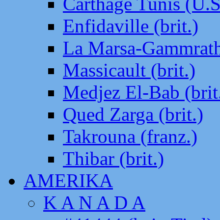
Carthage Tunis (U.S
Enfidaville (brit.)
La Marsa-Gammrath 
Massicault (brit.)
Medjez El-Bab (brit
Qued Zarga (brit.)
Takrouna (franz.)
Thibar (brit.)
AMERIKA
K A N A D A