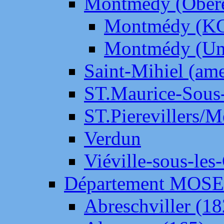
Montmédy (Ober
Montmédy (K
Montmédy (Un
Saint-Mihiel (am
ST.Maurice-Sous-
ST.Pierevillers/
Verdun
Viéville-sous-les
Département MOS
Abreschviller (18