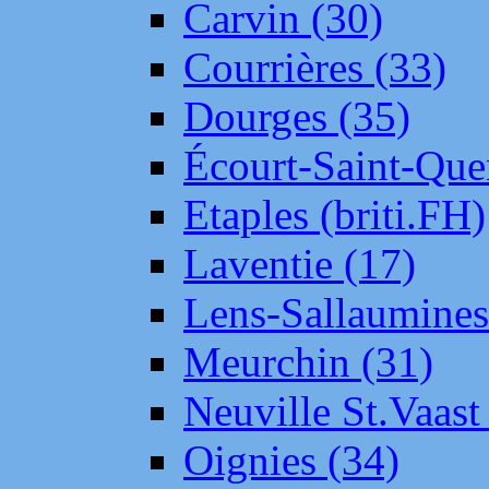
Carvin (30)
Courrières (33)
Dourges (35)
Écourt-Saint-Que
Etaples (briti.FH)
Laventie (17)
Lens-Sallaumine
Meurchin (31)
Neuville St.Vaas
Oignies (34)