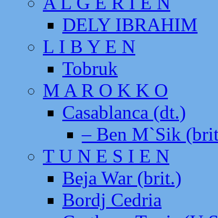
A L G E R I E N
DELY IBRAHIM
L I B Y E N
Tobruk
M A R O K K O
Casablanca (dt.)
– Ben M`Sik (brit
T U N E S I E N
Beja War (brit.)
Bordj Cedria