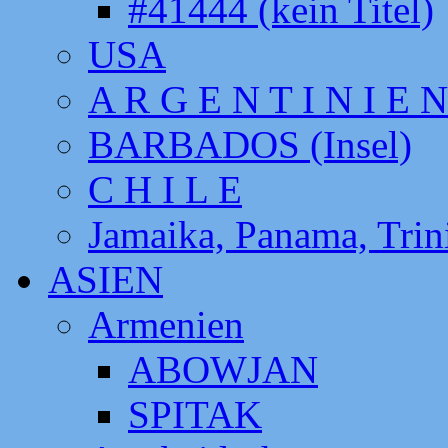
#41444 (kein Titel)
USA
A R G E N T I N I E N
BARBADOS (Insel)
C H I L E
Jamaika, Panama, Tri
ASIEN
Armenien
ABOWJAN
SPITAK