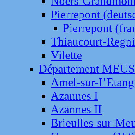
Noers-Grandmon
Pierrepont (deut
Pierrepont (fr
Thiaucourt-Regni
Vilette
Département MEU
Amel-sur-I’Etang
Azannes I
Azannes II
Brieulles-sur-Me