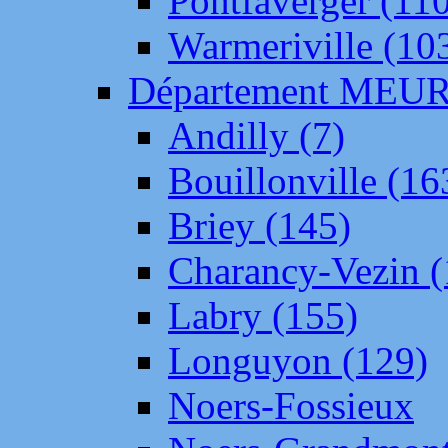
Pontfaverger (11
Warmeriville (10
Département ME
Andilly (7)
Bouillonville (16
Briey (145)
Charancy-Vezin (
Labry (155)
Longuyon (129)
Noers-Fossieux