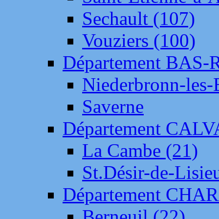
Sechault (107)
Vouziers (100)
Département BAS-
Niederbronn-les-
Saverne
Département CAL
La Cambe (21)
St.Désir-de-Lisie
Département CH
Berneuil (22)