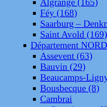
Algrange (165)
Féy (168)
Saarburg – Denk
Saint Avold (169
Département NOR
Assevent (63)
Bauvin (29)
Beaucamps-Ligny
Bousbecque (8)
Cambrai