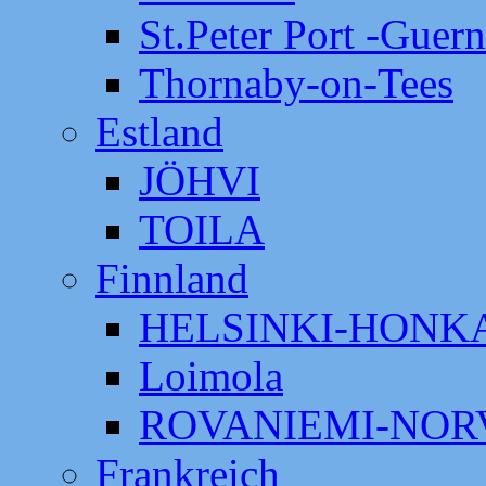
St.Peter Port -Guer
Thornaby-on-Tees
Estland
JÖHVI
TOILA
Finnland
HELSINKI-HON
Loimola
ROVANIEMI-NOR
Frankreich