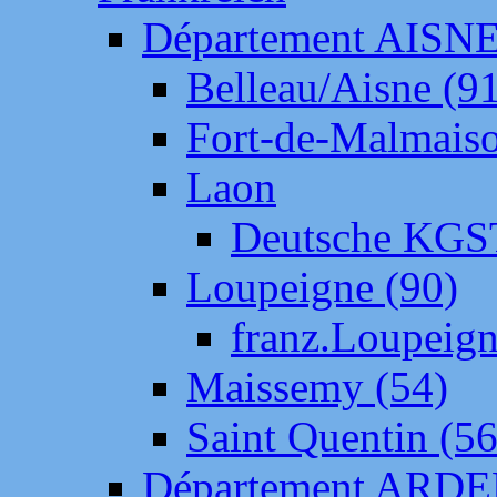
Département AISN
Belleau/Aisne (9
Fort-de-Malmais
Laon
Deutsche KGS
Loupeigne (90)
franz.Loupeig
Maissemy (54)
Saint Quentin (56
Département ARD