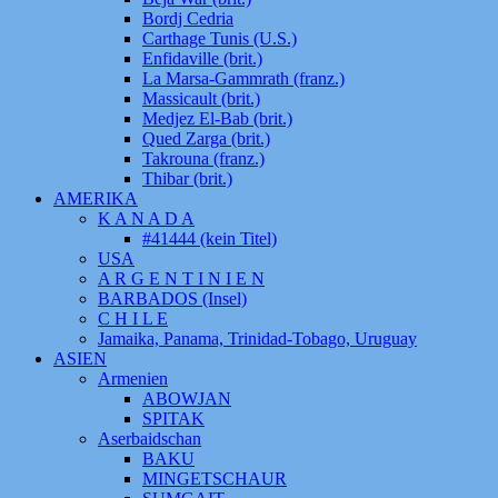
Bordj Cedria
Carthage Tunis (U.S.)
Enfidaville (brit.)
La Marsa-Gammrath (franz.)
Massicault (brit.)
Medjez El-Bab (brit.)
Qued Zarga (brit.)
Takrouna (franz.)
Thibar (brit.)
AMERIKA
K A N A D A
#41444 (kein Titel)
USA
A R G E N T I N I E N
BARBADOS (Insel)
C H I L E
Jamaika, Panama, Trinidad-Tobago, Uruguay
ASIEN
Armenien
ABOWJAN
SPITAK
Aserbaidschan
BAKU
MINGETSCHAUR