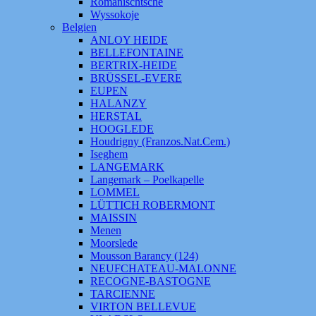
Romanischtsche
Wyssokoje
Belgien
ANLOY HEIDE
BELLEFONTAINE
BERTRIX-HEIDE
BRÜSSEL-EVERE
EUPEN
HALANZY
HERSTAL
HOOGLEDE
Houdrigny (Franzos.Nat.Cem.)
Iseghem
LANGEMARK
Langemark – Poelkapelle
LOMMEL
LÜTTICH ROBERMONT
MAISSIN
Menen
Moorslede
Mousson Barancy (124)
NEUFCHATEAU-MALONNE
RECOGNE-BASTOGNE
TARCIENNE
VIRTON BELLEVUE