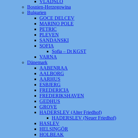
VLADSLO
Bosnien-Herzegowina
Bulgarien
GOCE DELCEV
MARINO POLE
PETRIC
PLEVEN
SANDANSKI
SOFIA
Sofia – Dt KGST
VARNA
Dänemark
AABENRAA
AALBORG
AARHUS
ESBJERG
FREDERICIA
FREDERIKSHAVEN
GEDHUS
GROVE
HADERSLEV (Alter Friedhof)
HADERSLEV (Neuer Friedhof)
HASLEV
HELSINGÖR
HOLBEAK