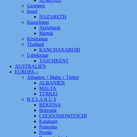
SUMGAIT
Georgien
Israel
NAZARETH
Kasachstan
Aktjubinsk
Martuk
Kirgisistan
Thailand
KANCHANABURI
Usbekistan
TASCHKENT
AUSTRALIEN
EUROPA –
Albanien + Malta + Türkei
ALBANIEN
MALTA
TÜRKEI
B E L A R U S
BERJOSA
Bobruisk
CHODOSSOWITSCHI
Karabany
Pomosha
Pronki