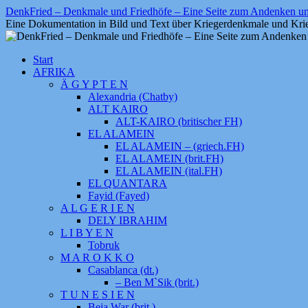
Zum
DenkFried – Denkmale und Friedhöfe – Eine Seite zum Andenken 
Inhalt
Eine Dokumentation in Bild und Text über Kriegerdenkmale und Krie
springen
Start
AFRIKA
Ä G Y P T E N
Alexandria (Chatby)
ALT KAIRO
ALT-KAIRO (britischer FH)
EL ALAMEIN
EL ALAMEIN – (griech.FH)
EL ALAMEIN (brit.FH)
EL ALAMEIN (ital.FH)
EL QUANTARA
Fayid (Fayed)
A L G E R I E N
DELY IBRAHIM
L I B Y E N
Tobruk
M A R O K K O
Casablanca (dt.)
– Ben M`Sik (brit.)
T U N E S I E N
Beja War (brit.)