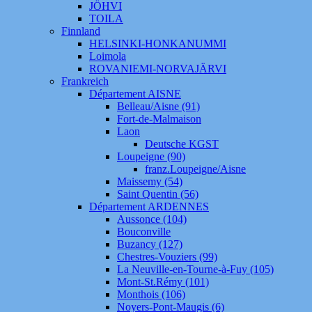
JÖHVI
TOILA
Finnland
HELSINKI-HONKANUMMI
Loimola
ROVANIEMI-NORVAJÄRVI
Frankreich
Département AISNE
Belleau/Aisne (91)
Fort-de-Malmaison
Laon
Deutsche KGST
Loupeigne (90)
franz.Loupeigne/Aisne
Maissemy (54)
Saint Quentin (56)
Département ARDENNES
Aussonce (104)
Bouconville
Buzancy (127)
Chestres-Vouziers (99)
La Neuville-en-Tourne-à-Fuy (105)
Mont-St.Rémy (101)
Monthois (106)
Noyers-Pont-Maugis (6)