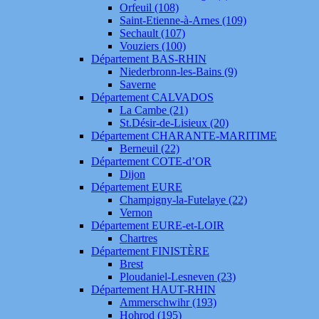
Orfeuil (108)
Saint-Etienne-à-Arnes (109)
Sechault (107)
Vouziers (100)
Département BAS-RHIN
Niederbronn-les-Bains (9)
Saverne
Département CALVADOS
La Cambe (21)
St.Désir-de-Lisieux (20)
Département CHARANTE-MARITIME
Berneuil (22)
Département COTE-d’OR
Dijon
Département EURE
Champigny-la-Futelaye (22)
Vernon
Département EURE-et-LOIR
Chartres
Département FINISTÈRE
Brest
Ploudaniel-Lesneven (23)
Département HAUT-RHIN
Ammerschwihr (193)
Hohrod (195)