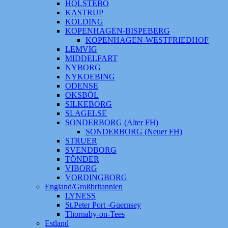
HOLSTEBO
KASTRUP
KOLDING
KOPENHAGEN-BISPEBERG
KOPENHAGEN-WESTFRIEDHOF
LEMVIG
MIDDELFART
NYBORG
NYKOEBING
ODENSE
OKSBÖL
SILKEBORG
SLAGELSE
SONDERBORG (Alter FH)
SONDERBORG (Neuer FH)
STRUER
SVENDBORG
TÖNDER
VIBORG
VORDINGBORG
England/Großbritannien
LYNESS
St.Peter Port -Guernsey
Thornaby-on-Tees
Estland