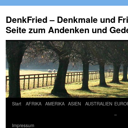
Zum
Inhalt
DenkFried – Denkmale und Fri
springen
Seite zum Andenken und Ged
Start
AFRIKA
AMERIKA
ASIEN
AUSTRALIEN
EURO
–
Impressum