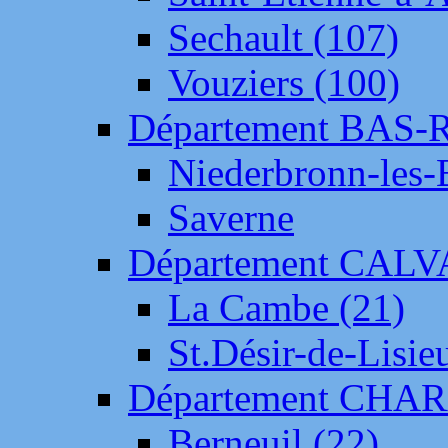
Sechault (107)
Vouziers (100)
Département BAS-
Niederbronn-les-
Saverne
Département CAL
La Cambe (21)
St.Désir-de-Lisie
Département CH
Berneuil (22)