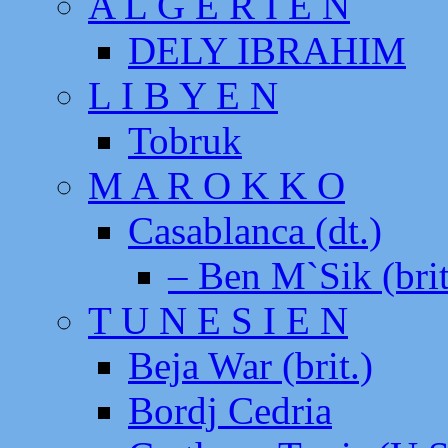
A L G E R I E N
DELY IBRAHIM
L I B Y E N
Tobruk
M A R O K K O
Casablanca (dt.)
– Ben M`Sik (brit
T U N E S I E N
Beja War (brit.)
Bordj Cedria