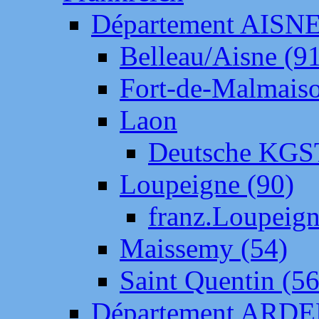
Département AISN
Belleau/Aisne (9
Fort-de-Malmais
Laon
Deutsche KGS
Loupeigne (90)
franz.Loupeig
Maissemy (54)
Saint Quentin (56
Département ARD