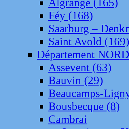
Algrange (165)
Féy (168)
Saarburg – Denk
Saint Avold (169
Département NOR
Assevent (63)
Bauvin (29)
Beaucamps-Ligny
Bousbecque (8)
Cambrai