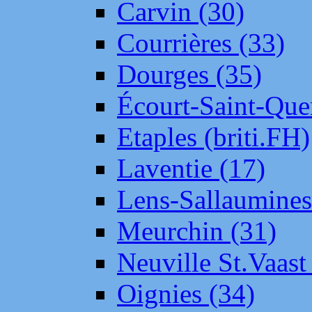
Carvin (30)
Courrières (33)
Dourges (35)
Écourt-Saint-Que
Etaples (briti.FH)
Laventie (17)
Lens-Sallaumine
Meurchin (31)
Neuville St.Vaas
Oignies (34)