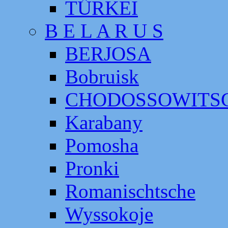
TÜRKEI
B E L A R U S
BERJOSA
Bobruisk
CHODOSSOWITS
Karabany
Pomosha
Pronki
Romanischtsche
Wyssokoje