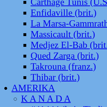
Carthage Tunis (U.S
Enfidaville (brit.)
La Marsa-Gammrath 
Massicault (brit.)
Medjez El-Bab (brit
Qued Zarga (brit.)
Takrouna (franz.)
Thibar (brit.)
AMERIKA
K A N A D A