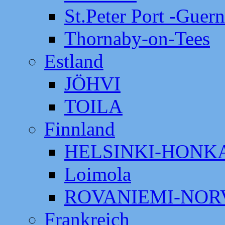
St.Peter Port -Guer
Thornaby-on-Tees
Estland
JÖHVI
TOILA
Finnland
HELSINKI-HON
Loimola
ROVANIEMI-NOR
Frankreich