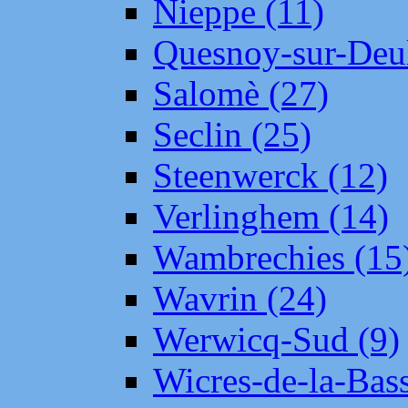
Nieppe (11)
Quesnoy-sur-Deul
Salomè (27)
Seclin (25)
Steenwerck (12)
Verlinghem (14)
Wambrechies (15
Wavrin (24)
Werwicq-Sud (9)
Wicres-de-la-Bass