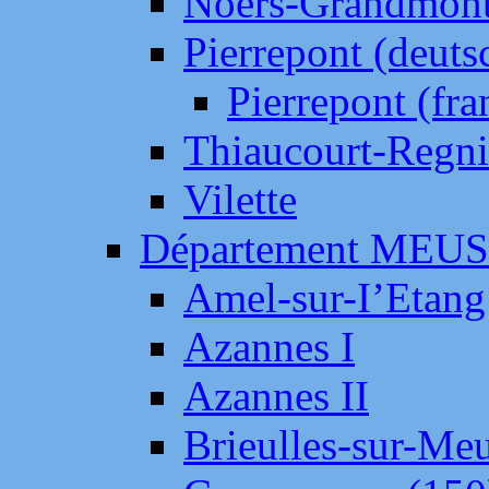
Noers-Grandmon
Pierrepont (deut
Pierrepont (fr
Thiaucourt-Regni
Vilette
Département MEU
Amel-sur-I’Etang
Azannes I
Azannes II
Brieulles-sur-Me