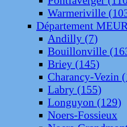
Pontfaverger (11
Warmeriville (10
Département ME
Andilly (7)
Bouillonville (16
Briey (145)
Charancy-Vezin (
Labry (155)
Longuyon (129)
Noers-Fossieux