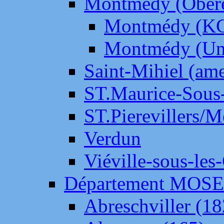
Montmédy (Ober
Montmédy (K
Montmédy (Un
Saint-Mihiel (am
ST.Maurice-Sous-
ST.Pierevillers/
Verdun
Viéville-sous-les
Département MOS
Abreschviller (18