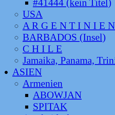
#41444 (kein Titel)
USA
A R G E N T I N I E N
BARBADOS (Insel)
C H I L E
Jamaika, Panama, Tri
ASIEN
Armenien
ABOWJAN
SPITAK