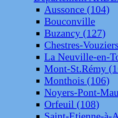
Aussonce (104)
Bouconville
Buzancy (127)
Chestres-Vouziers
La Neuville-en-T
Mont-St.Rémy (1
Monthois (106)
Noyers-Pont-Mau
Orfeuil (108)
Saint-Etienne-à-