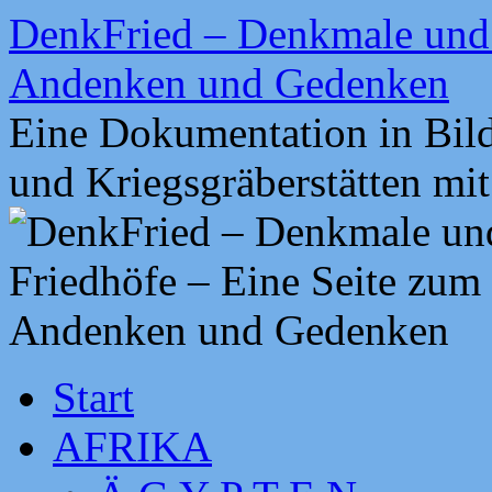
Zum
DenkFried – Denkmale und 
Inhalt
springen
Andenken und Gedenken
Eine Dokumentation in Bil
und Kriegsgräberstätten mi
Start
AFRIKA