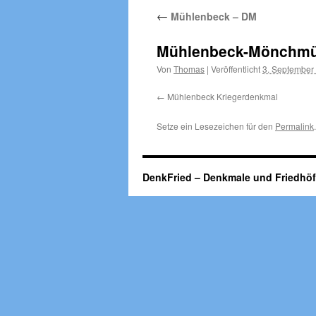
←
Mühlenbeck – DM
Mühlenbeck-Mönchmü
Von
Thomas
|
Veröffentlicht
3. September
Mühlenbeck Kriegerdenkmal
Setze ein Lesezeichen für den
Permalink
.
DenkFried – Denkmale und Friedhö