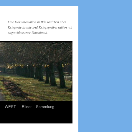
Eine Dokumentation in Bild und Text über
Kriegerdenkmale und Kriegsgräberstätten mit
angeschlossener Datenbank.
d – WEST
Bilder – Sammlung