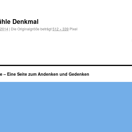
hle Denkmal
 2014
|
Die Originalgröße beträgt
512 × 339
Pixel
fe – Eine Seite zum Andenken und Gedenken