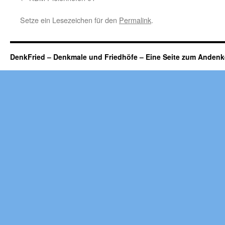
Setze ein Lesezeichen für den
Permalink
.
DenkFried – Denkmale und Friedhöfe – Eine Seite zum Ande