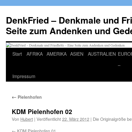
Zum
Inhalt
DenkFried – Denkmale und Fri
springen
Seite zum Andenken und Ged
Start
AFRIKA
AMERIKA
ASIEN
AUSTRALIEN
EURO
–
Impressum
←
Pielenhofen
KDM Pielenhofen 02
Von
Hubert
|
Veröffentlicht
22. März 2012
|
Die Originalgröße be
KDM Pielenhofen 01