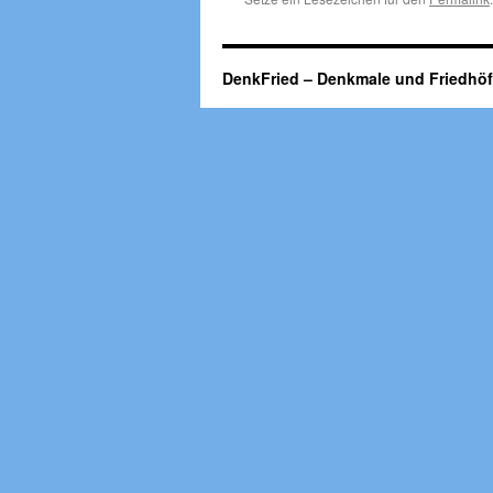
DenkFried – Denkmale und Friedhö