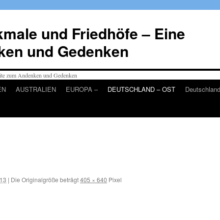
male und Friedhöfe – Eine
ken und Gedenken
EN
AUSTRALIEN
EUROPA –
DEUTSCHLAND – OST
Deutschlan
013
|
Die Originalgröße beträgt
405 × 640
Pixel