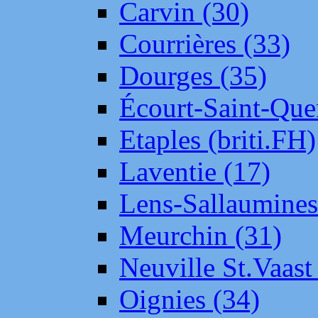
Carvin (30)
Courrières (33)
Dourges (35)
Écourt-Saint-Que
Etaples (briti.FH)
Laventie (17)
Lens-Sallaumine
Meurchin (31)
Neuville St.Vaas
Oignies (34)