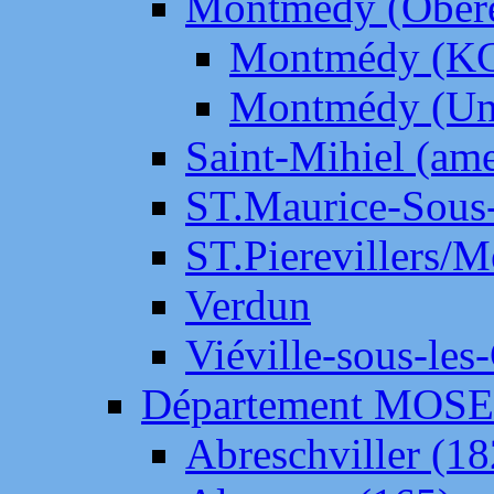
Montmédy (Ober
Montmédy (K
Montmédy (Un
Saint-Mihiel (am
ST.Maurice-Sous-
ST.Pierevillers/
Verdun
Viéville-sous-les
Département MOS
Abreschviller (18