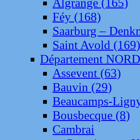
Algrange (165)
Féy (168)
Saarburg – Denk
Saint Avold (169
Département NOR
Assevent (63)
Bauvin (29)
Beaucamps-Ligny
Bousbecque (8)
Cambrai