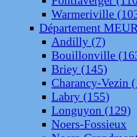
Pontfaverger (11
Warmeriville (10
Département ME
Andilly (7)
Bouillonville (16
Briey (145)
Charancy-Vezin (
Labry (155)
Longuyon (129)
Noers-Fossieux