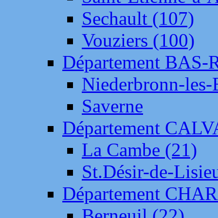
Sechault (107)
Vouziers (100)
Département BAS-
Niederbronn-les-
Saverne
Département CAL
La Cambe (21)
St.Désir-de-Lisie
Département CH
Berneuil (22)