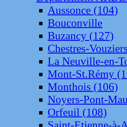
Aussonce (104)
Bouconville
Buzancy (127)
Chestres-Vouziers
La Neuville-en-T
Mont-St.Rémy (1
Monthois (106)
Noyers-Pont-Mau
Orfeuil (108)
Saint-Etienne-à-