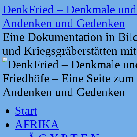
Zum
DenkFried – Denkmale und 
Inhalt
springen
Andenken und Gedenken
Eine Dokumentation in Bil
und Kriegsgräberstätten mi
Start
AFRIKA