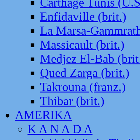
Carthage Tunis (U.S
Enfidaville (brit.)
La Marsa-Gammrath 
Massicault (brit.)
Medjez El-Bab (brit
Qued Zarga (brit.)
Takrouna (franz.)
Thibar (brit.)
AMERIKA
K A N A D A