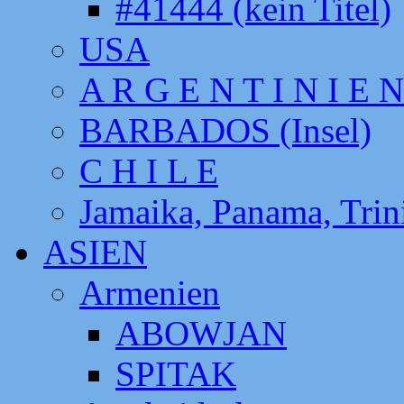
#41444 (kein Titel)
USA
A R G E N T I N I E N
BARBADOS (Insel)
C H I L E
Jamaika, Panama, Tri
ASIEN
Armenien
ABOWJAN
SPITAK