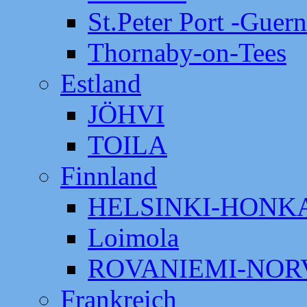
St.Peter Port -Guer
Thornaby-on-Tees
Estland
JÖHVI
TOILA
Finnland
HELSINKI-HON
Loimola
ROVANIEMI-NOR
Frankreich