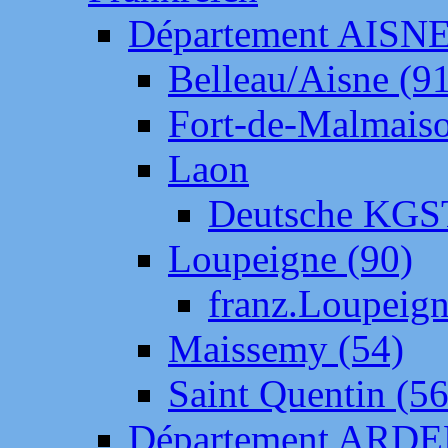
Département AISN
Belleau/Aisne (9
Fort-de-Malmais
Laon
Deutsche KGS
Loupeigne (90)
franz.Loupeig
Maissemy (54)
Saint Quentin (56
Département ARD