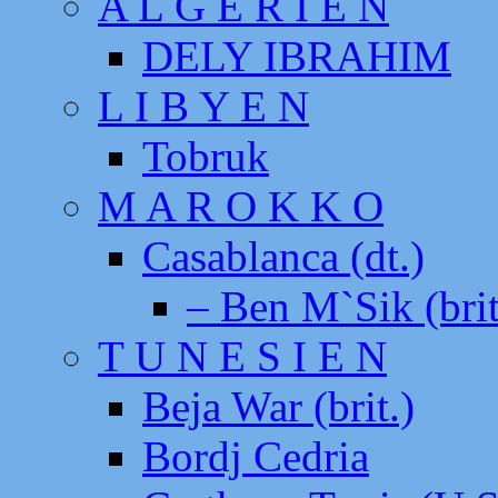
A L G E R I E N
DELY IBRAHIM
L I B Y E N
Tobruk
M A R O K K O
Casablanca (dt.)
– Ben M`Sik (brit
T U N E S I E N
Beja War (brit.)
Bordj Cedria