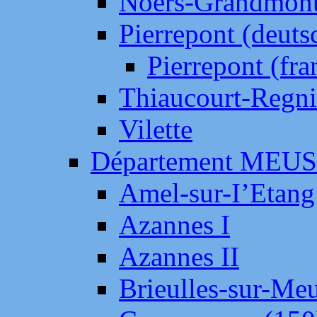
Noers-Grandmon
Pierrepont (deut
Pierrepont (fr
Thiaucourt-Regni
Vilette
Département MEU
Amel-sur-I’Etang
Azannes I
Azannes II
Brieulles-sur-Me