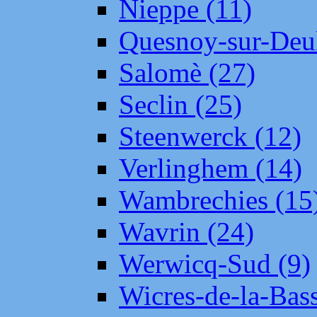
Nieppe (11)
Quesnoy-sur-Deul
Salomè (27)
Seclin (25)
Steenwerck (12)
Verlinghem (14)
Wambrechies (15
Wavrin (24)
Werwicq-Sud (9)
Wicres-de-la-Bass