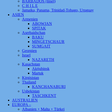
BARBADOS (Insel)
C H I L E
Jamaika, Panama, Trinidad-Tobago, Uruguay
ASIEN
Armenien
ABOWJAN
SPITAK
Aserbaidschan
BAKU
MINGETSCHAUR
SUMGAIT
Georgien
Israel
NAZARETH
Kasachstan
Aktjubinsk
Martuk
Kirgisistan
Thailand
KANCHANABURI
Usbekistan
TASCHKENT
AUSTRALIEN
EUROPA –
Albanien + Malta + Türkei