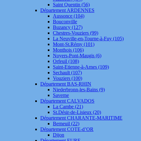
Saint Quentin (56)
Département ARDENNES
Aussonce (104)
Bouconville
Buzancy (127)
Chestres-Vouziers (99)
La Neuville-en-Tourne-à-Fuy (105)
Mont-St.Rémy (101)
Monthois (106)
Noyers-Pont-Maugis (6)
Orfeuil (108)
Saint-Etienne-à-Arnes (109)
Sechault (107)
Vouziers (100)
Département BAS-RHIN
Niederbronn-les-Bains (9)
Saverne
Département CALVADOS
La Cambe (21)
St.Désir-de-Lisieux (20)
Département CHARANTE-MARITIME
Berneuil (22)
Département COTE-d’OR
Dijon
Département EURE