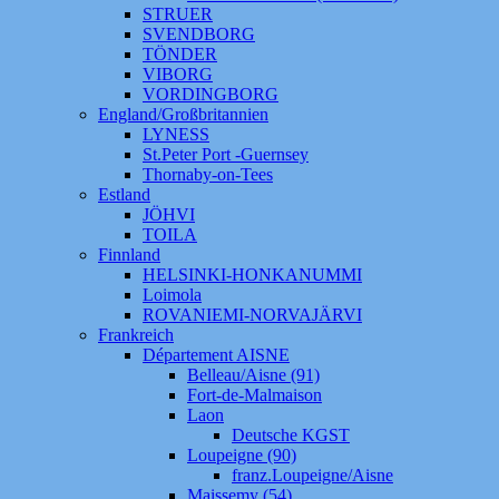
STRUER
SVENDBORG
TÖNDER
VIBORG
VORDINGBORG
England/Großbritannien
LYNESS
St.Peter Port -Guernsey
Thornaby-on-Tees
Estland
JÖHVI
TOILA
Finnland
HELSINKI-HONKANUMMI
Loimola
ROVANIEMI-NORVAJÄRVI
Frankreich
Département AISNE
Belleau/Aisne (91)
Fort-de-Malmaison
Laon
Deutsche KGST
Loupeigne (90)
franz.Loupeigne/Aisne
Maissemy (54)