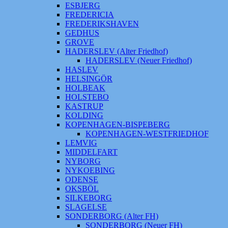
ESBJERG
FREDERICIA
FREDERIKSHAVEN
GEDHUS
GROVE
HADERSLEV (Alter Friedhof)
HADERSLEV (Neuer Friedhof)
HASLEV
HELSINGÖR
HOLBEAK
HOLSTEBO
KASTRUP
KOLDING
KOPENHAGEN-BISPEBERG
KOPENHAGEN-WESTFRIEDHOF
LEMVIG
MIDDELFART
NYBORG
NYKOEBING
ODENSE
OKSBÖL
SILKEBORG
SLAGELSE
SONDERBORG (Alter FH)
SONDERBORG (Neuer FH)