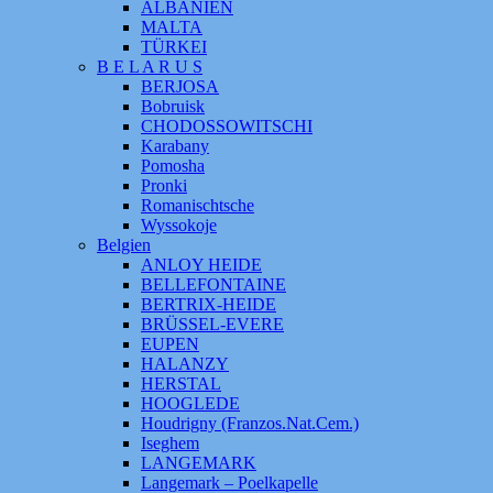
ALBANIEN
MALTA
TÜRKEI
B E L A R U S
BERJOSA
Bobruisk
CHODOSSOWITSCHI
Karabany
Pomosha
Pronki
Romanischtsche
Wyssokoje
Belgien
ANLOY HEIDE
BELLEFONTAINE
BERTRIX-HEIDE
BRÜSSEL-EVERE
EUPEN
HALANZY
HERSTAL
HOOGLEDE
Houdrigny (Franzos.Nat.Cem.)
Iseghem
LANGEMARK
Langemark – Poelkapelle