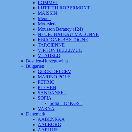
LOMMEL
LÜTTICH ROBERMONT
MAISSIN
Menen
Moorslede
Mousson Barancy (124)
NEUFCHATEAU-MALONNE
RECOGNE-BASTOGNE
TARCIENNE
VIRTON BELLEVUE
VLADSLO
Bosnien-Herzegowina
Bulgarien
GOCE DELCEV
MARINO POLE
PETRIC
PLEVEN
SANDANSKI
SOFIA
Sofia – Dt KGST
VARNA
Dänemark
AABENRAA
AALBORG
AARHUS