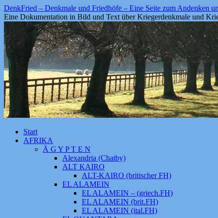
Zum
DenkFried – Denkmale und Friedhöfe – Eine Seite zum Andenken 
Inhalt
Eine Dokumentation in Bild und Text über Kriegerdenkmale und Krie
springen
Start
AFRIKA
Ä G Y P T E N
Alexandria (Chatby)
ALT KAIRO
ALT-KAIRO (britischer FH)
EL ALAMEIN
EL ALAMEIN – (griech.FH)
EL ALAMEIN (brit.FH)
EL ALAMEIN (ital.FH)