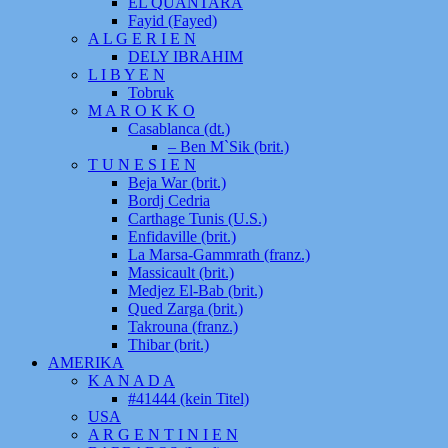
EL QUANTARA
Fayid (Fayed)
A L G E R I E N
DELY IBRAHIM
L I B Y E N
Tobruk
M A R O K K O
Casablanca (dt.)
– Ben M`Sik (brit.)
T U N E S I E N
Beja War (brit.)
Bordj Cedria
Carthage Tunis (U.S.)
Enfidaville (brit.)
La Marsa-Gammrath (franz.)
Massicault (brit.)
Medjez El-Bab (brit.)
Qued Zarga (brit.)
Takrouna (franz.)
Thibar (brit.)
AMERIKA
K A N A D A
#41444 (kein Titel)
USA
A R G E N T I N I E N