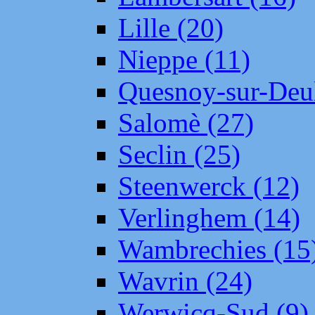
Lille (20)
Nieppe (11)
Quesnoy-sur-Deul
Salomè (27)
Seclin (25)
Steenwerck (12)
Verlinghem (14)
Wambrechies (15
Wavrin (24)
Werwicq-Sud (9)