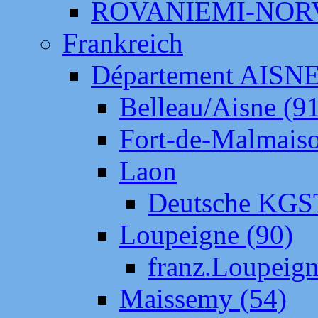
ROVANIEMI-NOR
Frankreich
Département AISN
Belleau/Aisne (9
Fort-de-Malmais
Laon
Deutsche KGS
Loupeigne (90)
franz.Loupeig
Maissemy (54)