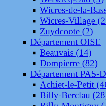
Wicres-de-la-Bass
Wicres-Village (2
Zuydcoote (2)
Département OISE
Beauvais (14)
Dompierre (82)
Département PAS-
Achiet-le-Petit (4
Billy-Berclau (28
Billy-Montigny (