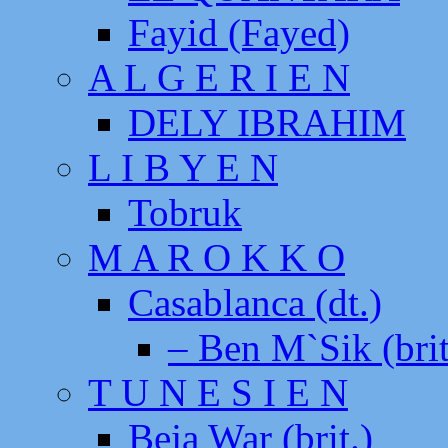
Fayid (Fayed)
A L G E R I E N
DELY IBRAHIM
L I B Y E N
Tobruk
M A R O K K O
Casablanca (dt.)
– Ben M`Sik (brit
T U N E S I E N
Beja War (brit.)