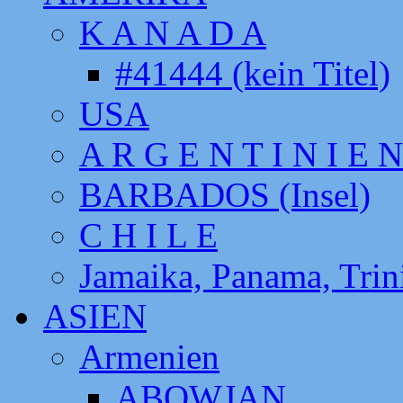
K A N A D A
#41444 (kein Titel)
USA
A R G E N T I N I E N
BARBADOS (Insel)
C H I L E
Jamaika, Panama, Tri
ASIEN
Armenien
ABOWJAN