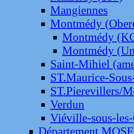
Mangiennes
Montmédy (Ober
Montmédy (K
Montmédy (Un
Saint-Mihiel (am
ST.Maurice-Sous-
ST.Pierevillers/
Verdun
Viéville-sous-les
Département MOS