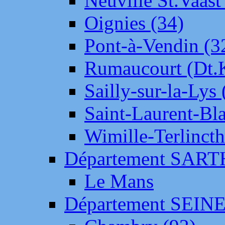
Neuville St.Vaas
Oignies (34)
Pont-à-Vendin (3
Rumaucourt (Dt
Sailly-sur-la-Lys 
Saint-Laurent-Bl
Wimille-Terlincth
Département SAR
Le Mans
Département SEIN