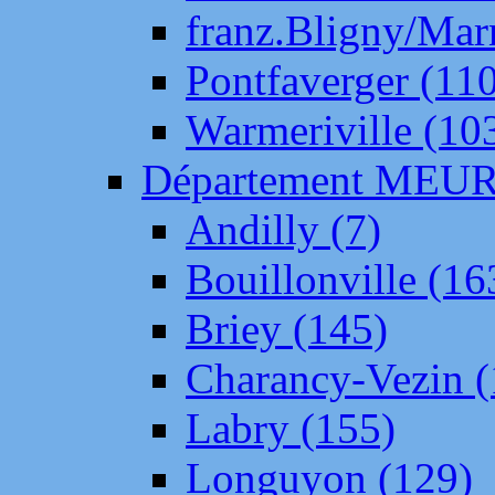
franz.Bligny/Mar
Pontfaverger (11
Warmeriville (10
Département ME
Andilly (7)
Bouillonville (16
Briey (145)
Charancy-Vezin (
Labry (155)
Longuyon (129)