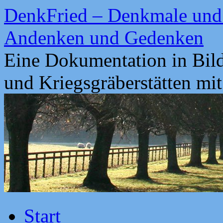
Zum
DenkFried – Denkmale und 
Inhalt
springen
Andenken und Gedenken
Eine Dokumentation in Bil
und Kriegsgräberstätten mi
Start