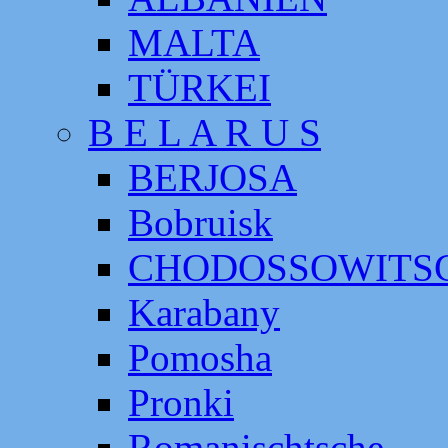
MALTA
TÜRKEI
B E L A R U S
BERJOSA
Bobruisk
CHODOSSOWITS
Karabany
Pomosha
Pronki
Romanischtsche