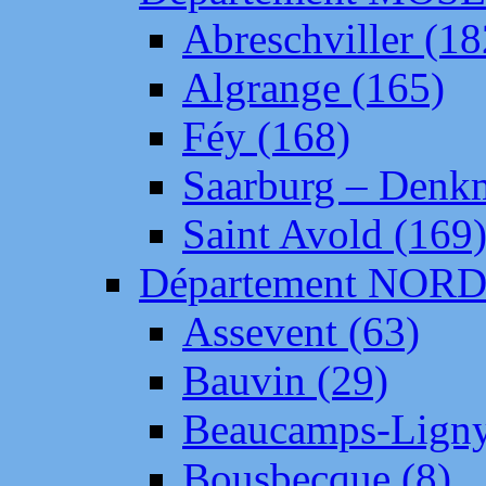
Abreschviller (18
Algrange (165)
Féy (168)
Saarburg – Denk
Saint Avold (169
Département NOR
Assevent (63)
Bauvin (29)
Beaucamps-Ligny
Bousbecque (8)