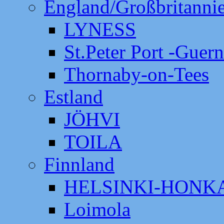
England/Großbritanni
LYNESS
St.Peter Port -Guer
Thornaby-on-Tees
Estland
JÖHVI
TOILA
Finnland
HELSINKI-HON
Loimola