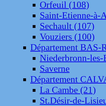
Orfeuil (108)
Saint-Etienne-à-
Sechault (107)
Vouziers (100)
Département BAS-
Niederbronn-les-
Saverne
Département CAL
La Cambe (21)
St.Désir-de-Lisie