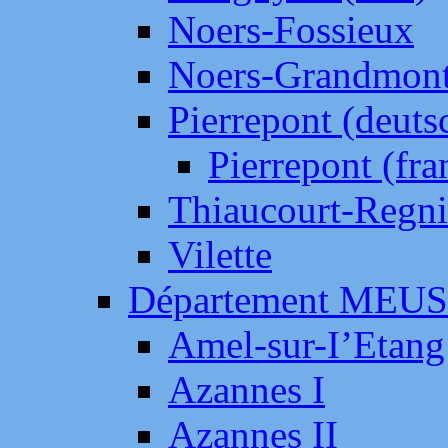
Noers-Fossieux
Noers-Grandmon
Pierrepont (deut
Pierrepont (fr
Thiaucourt-Regni
Vilette
Département MEU
Amel-sur-I’Etang
Azannes I
Azannes II