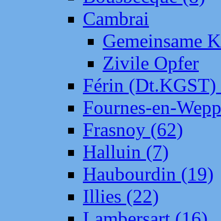
Cambrai
Gemeinsame Kr
Zivile Opfer
Férin (Dt.KGST)
Fournes-en-Wepp
Frasnoy (62)
Halluin (7)
Haubourdin (19)
Illies (22)
Lambersart (16)