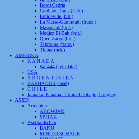
Bordj Cedria
Carthage Tunis (U.S.)
Enfidaville (brit.)
La Marsa-Gammrath (franz.)
Massicault (brit.)
Medjez El-Bab (brit.)
Qued Zarga (brit.)
Takrouna (franz.)
Thibar (brit.)
AMERIKA
K A N A D A
#41444 (kein Titel)
USA
A R G E N T I N I E N
BARBADOS (Insel)
C H I L E
Jamaika, Panama, Trinidad-Tobago, Uruguay
ASIEN
Armenien
ABOWJAN
SPITAK
Aserbaidschan
BAKU
MINGETSCHAUR