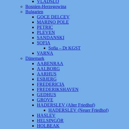
VLADSLO
Bosnien-Herzegowina
Bulgarien
GOCE DELCEV
MARINO POLE
PETRIC
PLEVEN
SANDANSKI
SOFIA
Sofia – Dt KGST
VARNA
Dänemark
AABENRAA
AALBORG
AARHUS
ESBJERG
FREDERICIA
FREDERIKSHAVEN
GEDHUS
GROVE
HADERSLEV (Alter Friedhof)
HADERSLEV (Neuer Friedhof)
HASLEV
HELSINGÖR
HOLBEAK