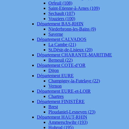
Orfeuil (108)
Saint-Etienne-à-Arnes (109)
Sechault (107)
Vouziers (100)
Département BAS-RHIN
Niederbronn-les-Bains (9)
Saverne
Département CALVADOS
La Cambe (21)
St.Désir-de-Lisieux (20)
Département CHARANTE-MARITIME
Berneuil (22)
Département COTE-d’OR
Dijon
Département EURE
Champigny-la-Futelaye (22)
Vernon
Département EURE-et-LOIR
Chartres
Département FINISTÈRE
Brest
Ploudaniel-Lesneven (23)
Département HAUT-RHIN
Ammerschwihr (193)
Hohrod (195)