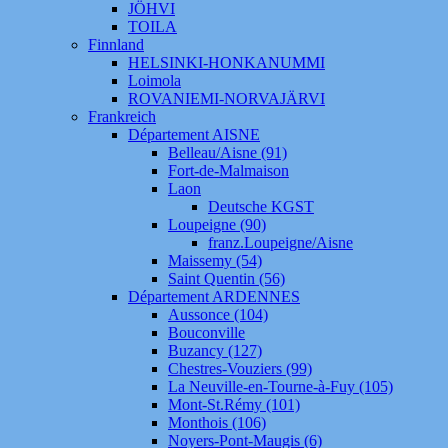
JÖHVI
TOILA
Finnland
HELSINKI-HONKANUMMI
Loimola
ROVANIEMI-NORVAJÄRVI
Frankreich
Département AISNE
Belleau/Aisne (91)
Fort-de-Malmaison
Laon
Deutsche KGST
Loupeigne (90)
franz.Loupeigne/Aisne
Maissemy (54)
Saint Quentin (56)
Département ARDENNES
Aussonce (104)
Bouconville
Buzancy (127)
Chestres-Vouziers (99)
La Neuville-en-Tourne-à-Fuy (105)
Mont-St.Rémy (101)
Monthois (106)
Noyers-Pont-Maugis (6)