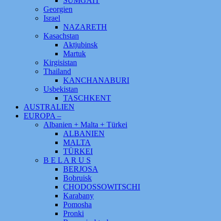
SUMGAIT
Georgien
Israel
NAZARETH
Kasachstan
Aktjubinsk
Martuk
Kirgisistan
Thailand
KANCHANABURI
Usbekistan
TASCHKENT
AUSTRALIEN
EUROPA –
Albanien + Malta + Türkei
ALBANIEN
MALTA
TÜRKEI
B E L A R U S
BERJOSA
Bobruisk
CHODOSSOWITSCHI
Karabany
Pomosha
Pronki