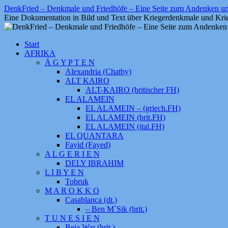
Zum
DenkFried – Denkmale und Friedhöfe – Eine Seite zum Andenken 
Inhalt
Eine Dokumentation in Bild und Text über Kriegerdenkmale und Krie
springen
Start
AFRIKA
Ä G Y P T E N
Alexandria (Chatby)
ALT KAIRO
ALT-KAIRO (britischer FH)
EL ALAMEIN
EL ALAMEIN – (griech.FH)
EL ALAMEIN (brit.FH)
EL ALAMEIN (ital.FH)
EL QUANTARA
Fayid (Fayed)
A L G E R I E N
DELY IBRAHIM
L I B Y E N
Tobruk
M A R O K K O
Casablanca (dt.)
– Ben M`Sik (brit.)
T U N E S I E N
Beja War (brit.)