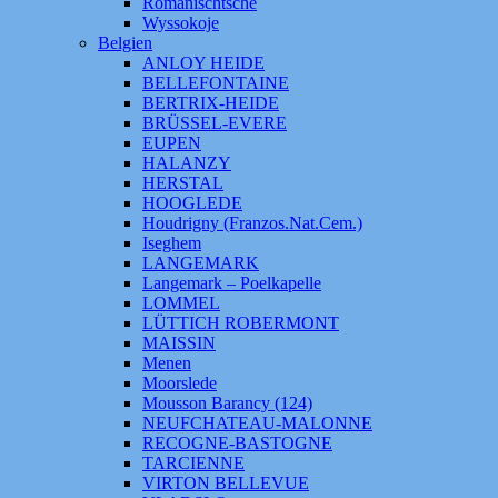
Romanischtsche
Wyssokoje
Belgien
ANLOY HEIDE
BELLEFONTAINE
BERTRIX-HEIDE
BRÜSSEL-EVERE
EUPEN
HALANZY
HERSTAL
HOOGLEDE
Houdrigny (Franzos.Nat.Cem.)
Iseghem
LANGEMARK
Langemark – Poelkapelle
LOMMEL
LÜTTICH ROBERMONT
MAISSIN
Menen
Moorslede
Mousson Barancy (124)
NEUFCHATEAU-MALONNE
RECOGNE-BASTOGNE
TARCIENNE
VIRTON BELLEVUE