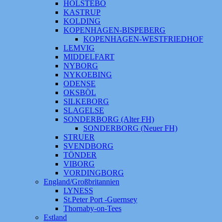
HOLSTEBO
KASTRUP
KOLDING
KOPENHAGEN-BISPEBERG
KOPENHAGEN-WESTFRIEDHOF
LEMVIG
MIDDELFART
NYBORG
NYKOEBING
ODENSE
OKSBÖL
SILKEBORG
SLAGELSE
SONDERBORG (Alter FH)
SONDERBORG (Neuer FH)
STRUER
SVENDBORG
TÖNDER
VIBORG
VORDINGBORG
England/Großbritannien
LYNESS
St.Peter Port -Guernsey
Thornaby-on-Tees
Estland