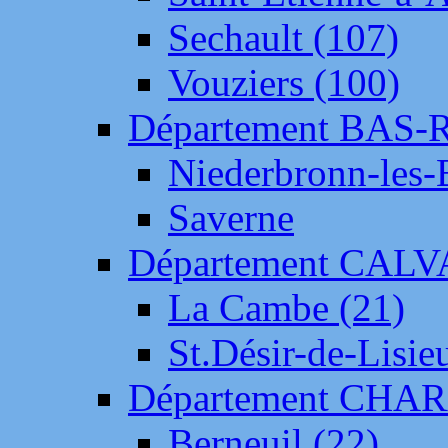
Sechault (107)
Vouziers (100)
Département BAS-
Niederbronn-les-
Saverne
Département CAL
La Cambe (21)
St.Désir-de-Lisie
Département CH
Berneuil (22)