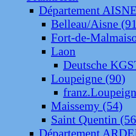
Département AISN
Belleau/Aisne (9
Fort-de-Malmais
Laon
Deutsche KGS
Loupeigne (90)
franz.Loupeig
Maissemy (54)
Saint Quentin (56
Département ARD