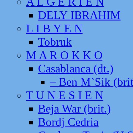
A L G E R I E N
DELY IBRAHIM
L I B Y E N
Tobruk
M A R O K K O
Casablanca (dt.)
– Ben M`Sik (brit
T U N E S I E N
Beja War (brit.)
Bordj Cedria