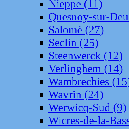
Nieppe (11)
Quesnoy-sur-Deul
Salomè (27)
Seclin (25)
Steenwerck (12)
Verlinghem (14)
Wambrechies (15
Wavrin (24)
Werwicq-Sud (9)
Wicres-de-la-Bass