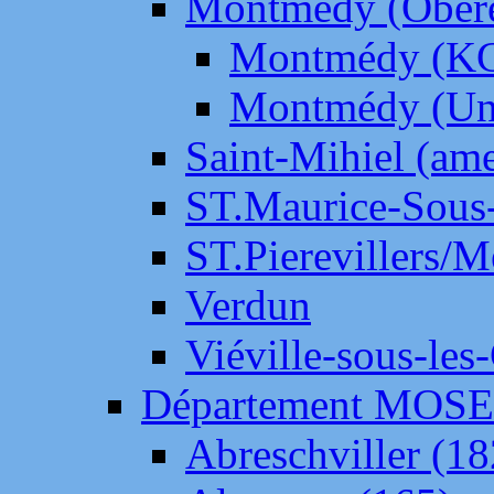
Montmédy (Ober
Montmédy (K
Montmédy (Un
Saint-Mihiel (am
ST.Maurice-Sous-
ST.Pierevillers/
Verdun
Viéville-sous-les
Département MOS
Abreschviller (18