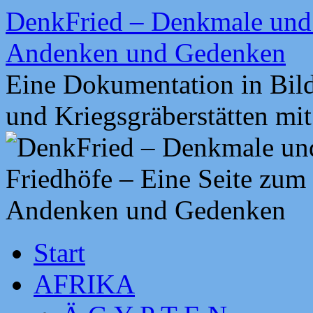
Zum
DenkFried – Denkmale und 
Inhalt
springen
Andenken und Gedenken
Eine Dokumentation in Bil
und Kriegsgräberstätten mi
Start
AFRIKA