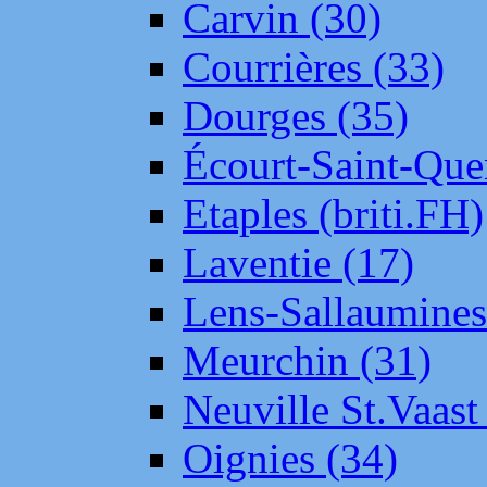
Carvin (30)
Courrières (33)
Dourges (35)
Écourt-Saint-Que
Etaples (briti.FH)
Laventie (17)
Lens-Sallaumine
Meurchin (31)
Neuville St.Vaas
Oignies (34)