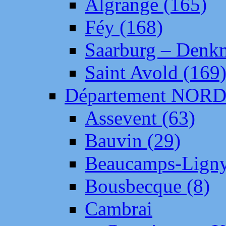
Algrange (165)
Féy (168)
Saarburg – Denk
Saint Avold (169
Département NOR
Assevent (63)
Bauvin (29)
Beaucamps-Ligny
Bousbecque (8)
Cambrai