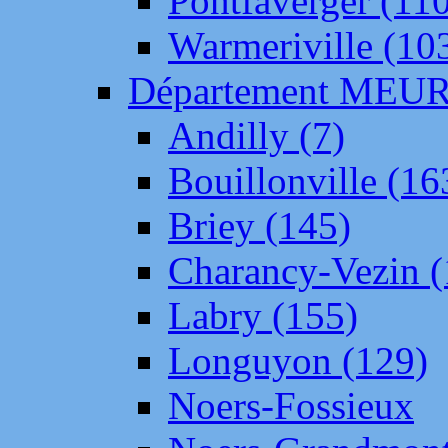
Pontfaverger (11
Warmeriville (10
Département ME
Andilly (7)
Bouillonville (16
Briey (145)
Charancy-Vezin (
Labry (155)
Longuyon (129)
Noers-Fossieux