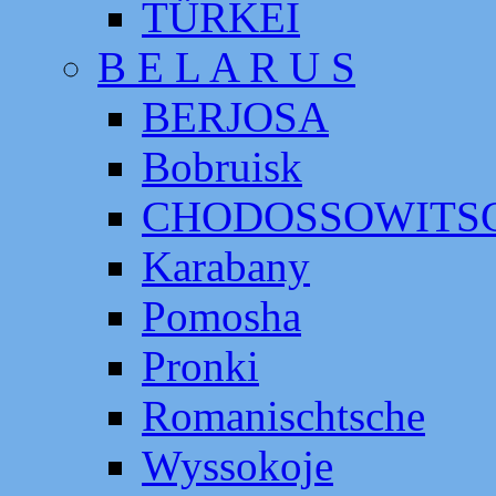
TÜRKEI
B E L A R U S
BERJOSA
Bobruisk
CHODOSSOWITS
Karabany
Pomosha
Pronki
Romanischtsche
Wyssokoje