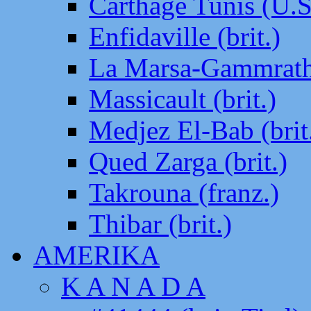
Carthage Tunis (U.S
Enfidaville (brit.)
La Marsa-Gammrath 
Massicault (brit.)
Medjez El-Bab (brit
Qued Zarga (brit.)
Takrouna (franz.)
Thibar (brit.)
AMERIKA
K A N A D A