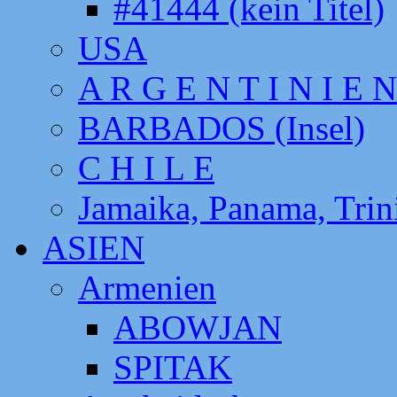
#41444 (kein Titel)
USA
A R G E N T I N I E N
BARBADOS (Insel)
C H I L E
Jamaika, Panama, Tri
ASIEN
Armenien
ABOWJAN
SPITAK