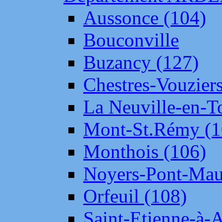
Aussonce (104)
Bouconville
Buzancy (127)
Chestres-Vouziers
La Neuville-en-T
Mont-St.Rémy (1
Monthois (106)
Noyers-Pont-Mau
Orfeuil (108)
Saint-Etienne-à-