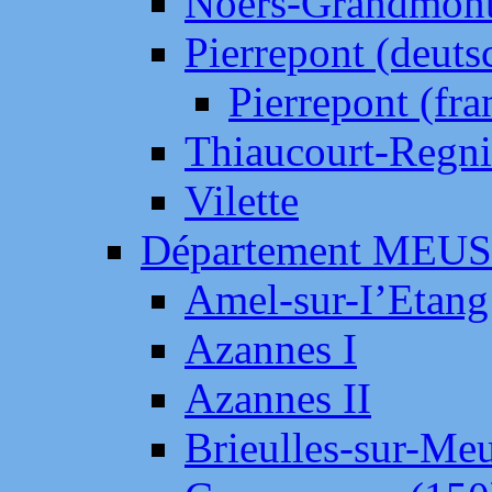
Noers-Grandmon
Pierrepont (deut
Pierrepont (fr
Thiaucourt-Regni
Vilette
Département MEU
Amel-sur-I’Etang
Azannes I
Azannes II
Brieulles-sur-Me