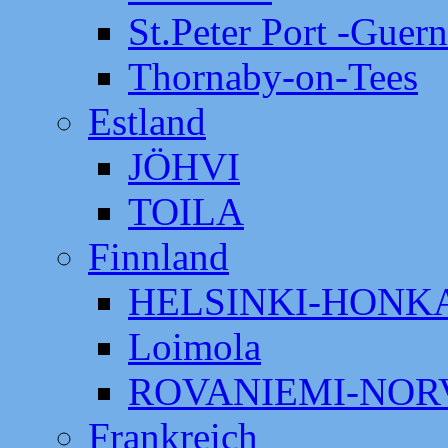
St.Peter Port -Guer
Thornaby-on-Tees
Estland
JÖHVI
TOILA
Finnland
HELSINKI-HON
Loimola
ROVANIEMI-NOR
Frankreich