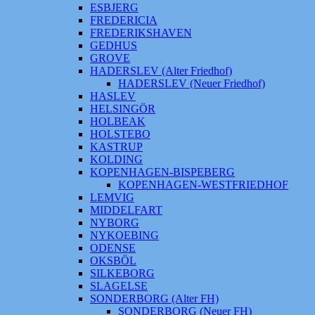
ESBJERG
FREDERICIA
FREDERIKSHAVEN
GEDHUS
GROVE
HADERSLEV (Alter Friedhof)
HADERSLEV (Neuer Friedhof)
HASLEV
HELSINGÖR
HOLBEAK
HOLSTEBO
KASTRUP
KOLDING
KOPENHAGEN-BISPEBERG
KOPENHAGEN-WESTFRIEDHOF
LEMVIG
MIDDELFART
NYBORG
NYKOEBING
ODENSE
OKSBÖL
SILKEBORG
SLAGELSE
SONDERBORG (Alter FH)
SONDERBORG (Neuer FH)