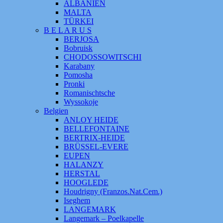
ALBANIEN
MALTA
TÜRKEI
B E L A R U S
BERJOSA
Bobruisk
CHODOSSOWITSCHI
Karabany
Pomosha
Pronki
Romanischtsche
Wyssokoje
Belgien
ANLOY HEIDE
BELLEFONTAINE
BERTRIX-HEIDE
BRÜSSEL-EVERE
EUPEN
HALANZY
HERSTAL
HOOGLEDE
Houdrigny (Franzos.Nat.Cem.)
Iseghem
LANGEMARK
Langemark – Poelkapelle