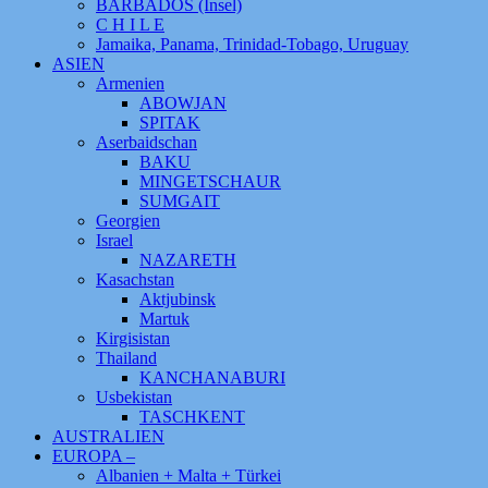
BARBADOS (Insel)
C H I L E
Jamaika, Panama, Trinidad-Tobago, Uruguay
ASIEN
Armenien
ABOWJAN
SPITAK
Aserbaidschan
BAKU
MINGETSCHAUR
SUMGAIT
Georgien
Israel
NAZARETH
Kasachstan
Aktjubinsk
Martuk
Kirgisistan
Thailand
KANCHANABURI
Usbekistan
TASCHKENT
AUSTRALIEN
EUROPA –
Albanien + Malta + Türkei