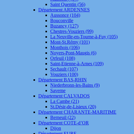
Saint Quentin (56)
Département ARDENNES
Aussonce (104)
Bouconville
Buzancy (127)
Chestres-Vouziers (99)
La Neuville-en-Tourne-à-Fuy (105)
Mont-St.Rémy (101)
Monthois (106)
Noyers-Pont-Maugis (6)
Orfeuil (108)
Saint-Etienne-à-Arnes (109)
Sechault (107)
Vouziers (100)
Département BAS-RHIN
Niederbronn-les-Bains (9)
Saverne
Département CALVADOS
La Cambe (21)
St.Désir-de-Lisieux (20)
Département CHARANTE-MARITIME
Berneuil (22)
Département COTE-d’OR
Dijon
Département EURE