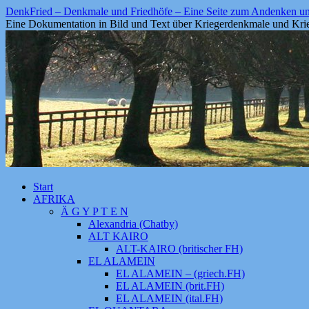
Zum
DenkFried – Denkmale und Friedhöfe – Eine Seite zum Andenken 
Inhalt
Eine Dokumentation in Bild und Text über Kriegerdenkmale und Krie
springen
Start
AFRIKA
Ä G Y P T E N
Alexandria (Chatby)
ALT KAIRO
ALT-KAIRO (britischer FH)
EL ALAMEIN
EL ALAMEIN – (griech.FH)
EL ALAMEIN (brit.FH)
EL ALAMEIN (ital.FH)