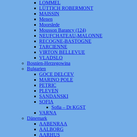
LOMMEL
LÜTTICH ROBERMONT
MAISSIN
Menen
Moorslede
Mousson Barancy (124)
NEUFCHATEAU-MALONNE
RECOGNE-BASTOGNE
TARCIENNE
VIRTON BELLEVUE
VLADSLO
Bosnien-Herzegowina
Bulgarien
GOCE DELCEV
MARINO POLE
PETRIC
PLEVEN
SANDANSKI
SOFIA
Sofia – Dt KGST
VARNA
Dänemark
AABENRAA
AALBORG
AARHUS