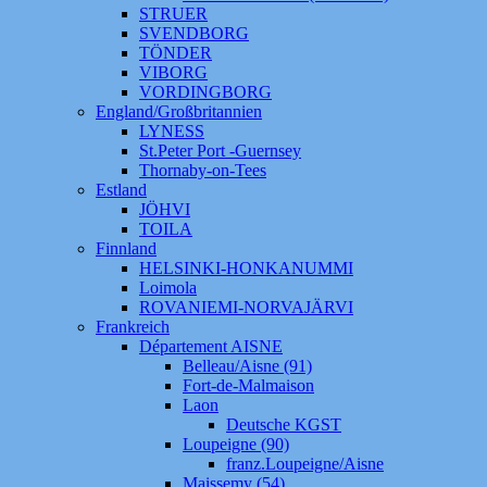
STRUER
SVENDBORG
TÖNDER
VIBORG
VORDINGBORG
England/Großbritannien
LYNESS
St.Peter Port -Guernsey
Thornaby-on-Tees
Estland
JÖHVI
TOILA
Finnland
HELSINKI-HONKANUMMI
Loimola
ROVANIEMI-NORVAJÄRVI
Frankreich
Département AISNE
Belleau/Aisne (91)
Fort-de-Malmaison
Laon
Deutsche KGST
Loupeigne (90)
franz.Loupeigne/Aisne
Maissemy (54)