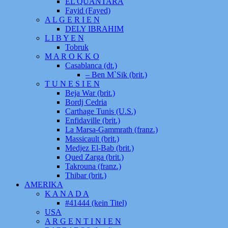
EL QUANTARA
Fayid (Fayed)
A L G E R I E N
DELY IBRAHIM
L I B Y E N
Tobruk
M A R O K K O
Casablanca (dt.)
– Ben M`Sik (brit.)
T U N E S I E N
Beja War (brit.)
Bordj Cedria
Carthage Tunis (U.S.)
Enfidaville (brit.)
La Marsa-Gammrath (franz.)
Massicault (brit.)
Medjez El-Bab (brit.)
Qued Zarga (brit.)
Takrouna (franz.)
Thibar (brit.)
AMERIKA
K A N A D A
#41444 (kein Titel)
USA
A R G E N T I N I E N