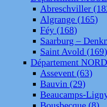
Abreschviller (18
Algrange (165)
Féy (168)
Saarburg – Denk
Saint Avold (169
Département NOR
Assevent (63)
Bauvin (29)
Beaucamps-Ligny
Bousbecque (8)