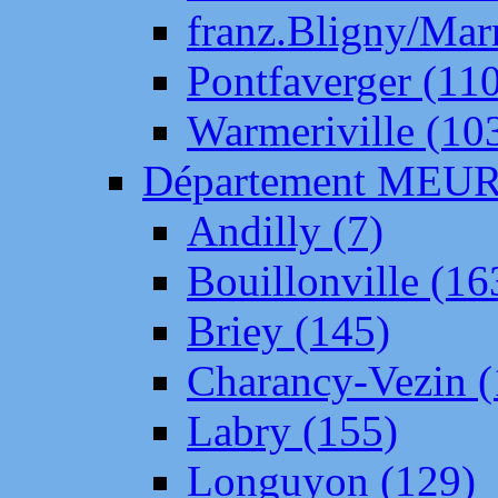
franz.Bligny/Mar
Pontfaverger (11
Warmeriville (10
Département ME
Andilly (7)
Bouillonville (16
Briey (145)
Charancy-Vezin (
Labry (155)
Longuyon (129)