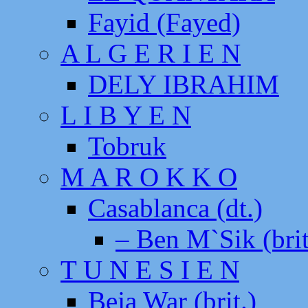
Fayid (Fayed)
A L G E R I E N
DELY IBRAHIM
L I B Y E N
Tobruk
M A R O K K O
Casablanca (dt.)
– Ben M`Sik (brit
T U N E S I E N
Beja War (brit.)