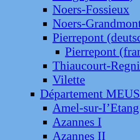
Noers-Fossieux
Noers-Grandmon
Pierrepont (deut
Pierrepont (fr
Thiaucourt-Regni
Vilette
Département MEU
Amel-sur-I’Etang
Azannes I
Azannes II