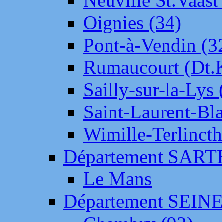
Neuville St.Vaas
Oignies (34)
Pont-à-Vendin (3
Rumaucourt (Dt
Sailly-sur-la-Lys 
Saint-Laurent-Bl
Wimille-Terlincth
Département SAR
Le Mans
Département SEIN