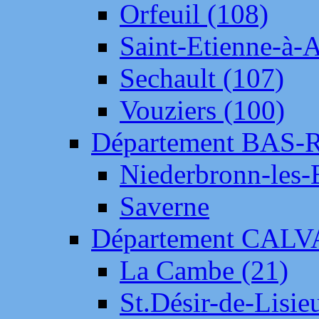
Orfeuil (108)
Saint-Etienne-à-
Sechault (107)
Vouziers (100)
Département BAS-
Niederbronn-les-
Saverne
Département CAL
La Cambe (21)
St.Désir-de-Lisie