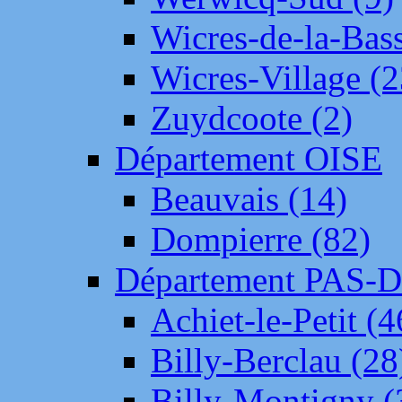
Wicres-de-la-Bass
Wicres-Village (2
Zuydcoote (2)
Département OISE
Beauvais (14)
Dompierre (82)
Département PAS-
Achiet-le-Petit (4
Billy-Berclau (28
Billy-Montigny (