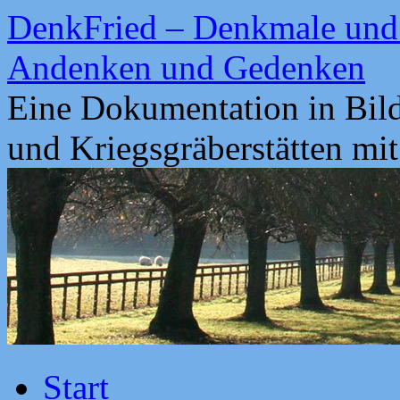
Zum
DenkFried – Denkmale und 
Inhalt
springen
Andenken und Gedenken
Eine Dokumentation in Bil
und Kriegsgräberstätten mi
Start