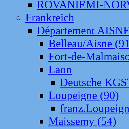
ROVANIEMI-NOR
Frankreich
Département AISN
Belleau/Aisne (9
Fort-de-Malmais
Laon
Deutsche KGS
Loupeigne (90)
franz.Loupeig
Maissemy (54)