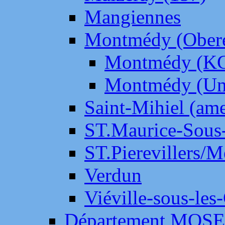
Mangiennes
Montmédy (Ober
Montmédy (K
Montmédy (Un
Saint-Mihiel (am
ST.Maurice-Sous-
ST.Pierevillers/
Verdun
Viéville-sous-les
Département MOS