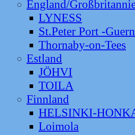
England/Großbritanni
LYNESS
St.Peter Port -Guer
Thornaby-on-Tees
Estland
JÖHVI
TOILA
Finnland
HELSINKI-HON
Loimola