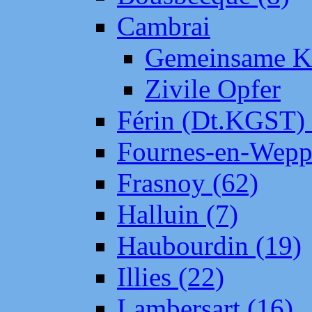
Cambrai
Gemeinsame Kr
Zivile Opfer
Férin (Dt.KGST)
Fournes-en-Wepp
Frasnoy (62)
Halluin (7)
Haubourdin (19)
Illies (22)
Lambersart (16)