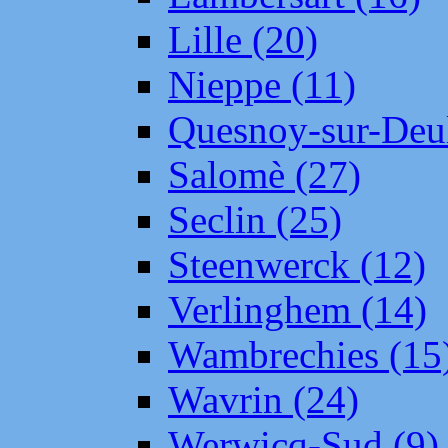
Lille (20)
Nieppe (11)
Quesnoy-sur-Deul
Salomè (27)
Seclin (25)
Steenwerck (12)
Verlinghem (14)
Wambrechies (15
Wavrin (24)
Werwicq-Sud (9)