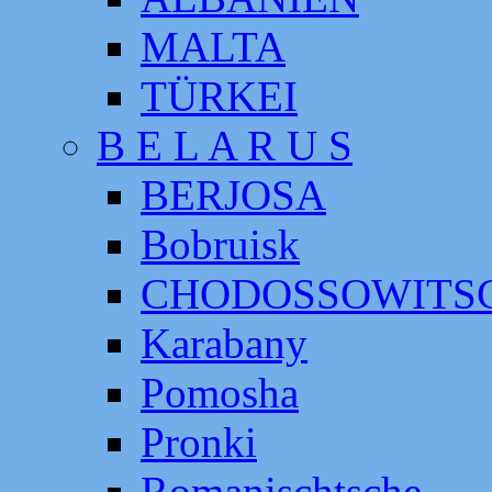
MALTA
TÜRKEI
B E L A R U S
BERJOSA
Bobruisk
CHODOSSOWITS
Karabany
Pomosha
Pronki
Romanischtsche