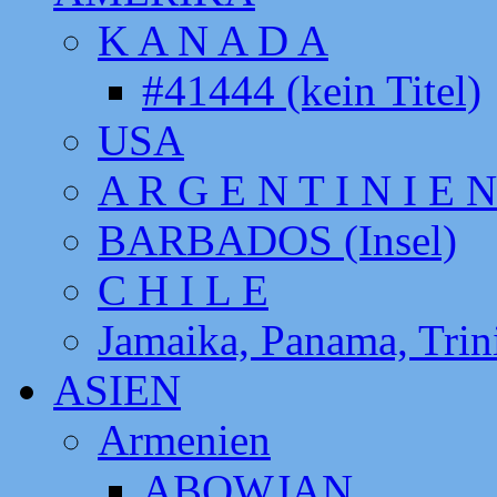
K A N A D A
#41444 (kein Titel)
USA
A R G E N T I N I E N
BARBADOS (Insel)
C H I L E
Jamaika, Panama, Tri
ASIEN
Armenien
ABOWJAN