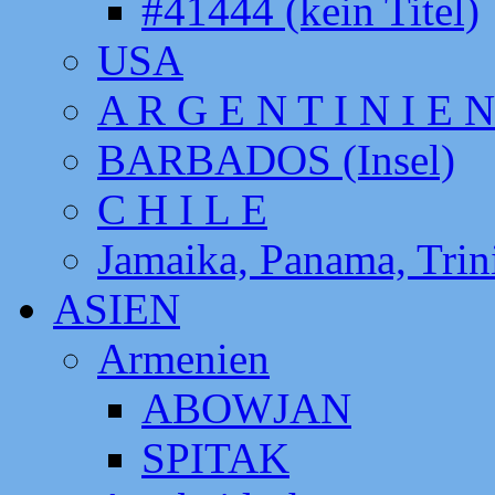
#41444 (kein Titel)
USA
A R G E N T I N I E N
BARBADOS (Insel)
C H I L E
Jamaika, Panama, Tri
ASIEN
Armenien
ABOWJAN
SPITAK