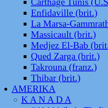
Carthage Tunis (U.S
Enfidaville (brit.)
La Marsa-Gammrath 
Massicault (brit.)
Medjez El-Bab (brit
Qued Zarga (brit.)
Takrouna (franz.)
Thibar (brit.)
AMERIKA
K A N A D A