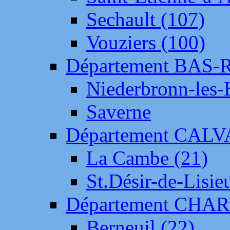
Sechault (107)
Vouziers (100)
Département BAS-
Niederbronn-les-
Saverne
Département CAL
La Cambe (21)
St.Désir-de-Lisie
Département CH
Berneuil (22)