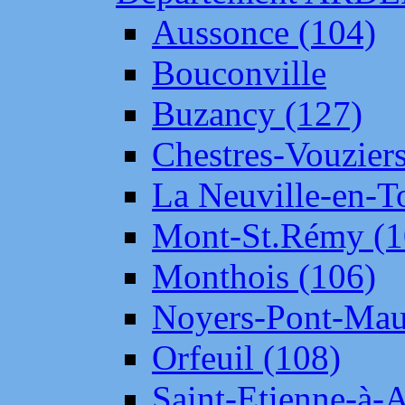
Aussonce (104)
Bouconville
Buzancy (127)
Chestres-Vouziers
La Neuville-en-T
Mont-St.Rémy (1
Monthois (106)
Noyers-Pont-Mau
Orfeuil (108)
Saint-Etienne-à-