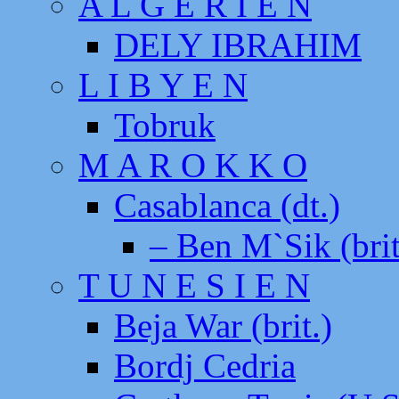
A L G E R I E N
DELY IBRAHIM
L I B Y E N
Tobruk
M A R O K K O
Casablanca (dt.)
– Ben M`Sik (brit
T U N E S I E N
Beja War (brit.)
Bordj Cedria