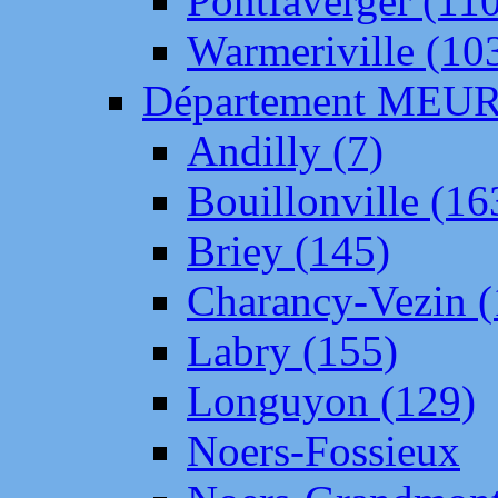
Pontfaverger (11
Warmeriville (10
Département ME
Andilly (7)
Bouillonville (16
Briey (145)
Charancy-Vezin (
Labry (155)
Longuyon (129)
Noers-Fossieux