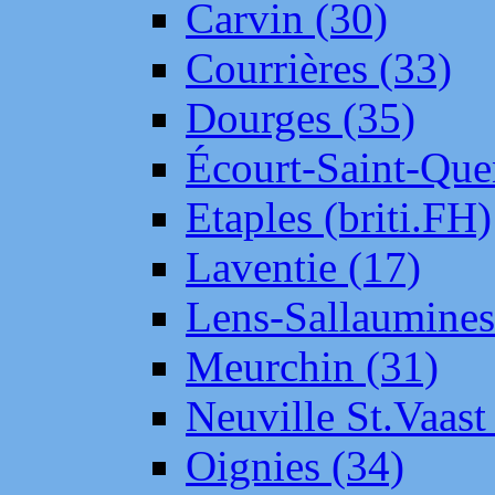
Carvin (30)
Courrières (33)
Dourges (35)
Écourt-Saint-Que
Etaples (briti.FH)
Laventie (17)
Lens-Sallaumine
Meurchin (31)
Neuville St.Vaas
Oignies (34)