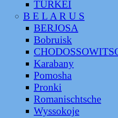
TÜRKEI
B E L A R U S
BERJOSA
Bobruisk
CHODOSSOWITS
Karabany
Pomosha
Pronki
Romanischtsche
Wyssokoje