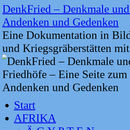
Zum
DenkFried – Denkmale und 
Inhalt
springen
Andenken und Gedenken
Eine Dokumentation in Bil
und Kriegsgräberstätten mi
Start
AFRIKA