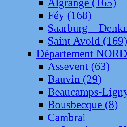
Algrange (165)
Féy (168)
Saarburg – Denk
Saint Avold (169
Département NOR
Assevent (63)
Bauvin (29)
Beaucamps-Ligny
Bousbecque (8)
Cambrai