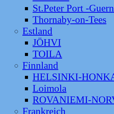
St.Peter Port -Guer
Thornaby-on-Tees
Estland
JÖHVI
TOILA
Finnland
HELSINKI-HON
Loimola
ROVANIEMI-NOR
Frankreich