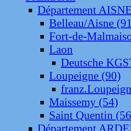
Département AISN
Belleau/Aisne (9
Fort-de-Malmais
Laon
Deutsche KGS
Loupeigne (90)
franz.Loupeig
Maissemy (54)
Saint Quentin (56
Département ARD