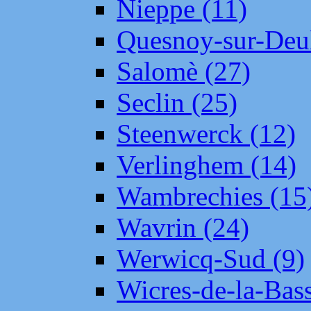
Nieppe (11)
Quesnoy-sur-Deul
Salomè (27)
Seclin (25)
Steenwerck (12)
Verlinghem (14)
Wambrechies (15
Wavrin (24)
Werwicq-Sud (9)
Wicres-de-la-Bass