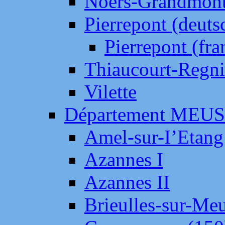
Noers-Grandmon
Pierrepont (deut
Pierrepont (fr
Thiaucourt-Regni
Vilette
Département MEU
Amel-sur-I’Etang
Azannes I
Azannes II
Brieulles-sur-Me