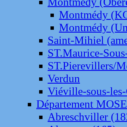
Montmédy (Ober
Montmédy (K
Montmédy (Un
Saint-Mihiel (am
ST.Maurice-Sous-
ST.Pierevillers/
Verdun
Viéville-sous-les
Département MOS
Abreschviller (18