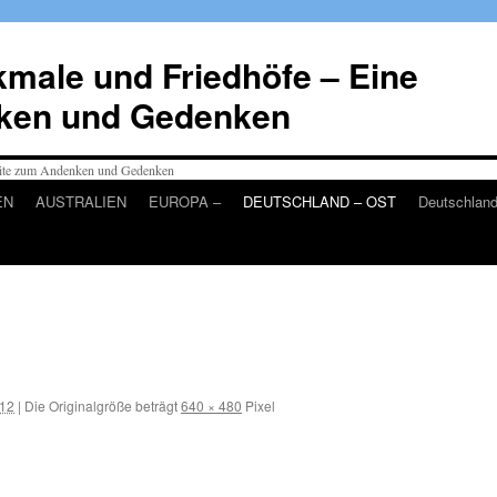
male und Friedhöfe – Eine
ken und Gedenken
EN
AUSTRALIEN
EUROPA –
DEUTSCHLAND – OST
Deutschlan
012
|
Die Originalgröße beträgt
640 × 480
Pixel