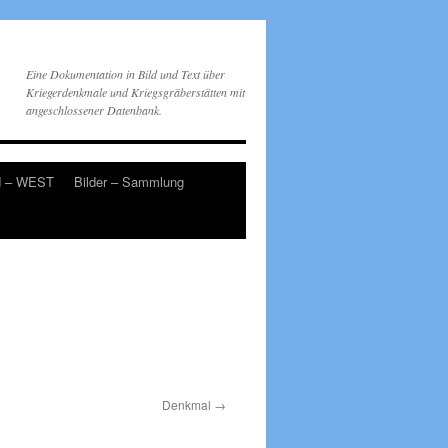
Eine Dokumentation in Bild und Text über
Kriegerdenkmale und Kriegsgräberstätten mit
angeschlossener Datenbank.
d – WEST
Bilder – Sammlung
Denkmal