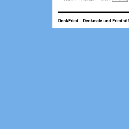
DenkFried – Denkmale und Friedhö