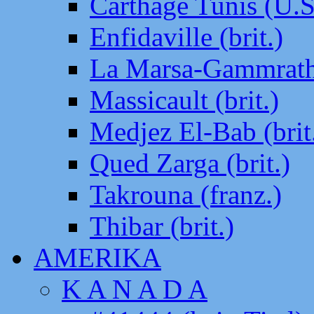
Carthage Tunis (U.S
Enfidaville (brit.)
La Marsa-Gammrath 
Massicault (brit.)
Medjez El-Bab (brit
Qued Zarga (brit.)
Takrouna (franz.)
Thibar (brit.)
AMERIKA
K A N A D A