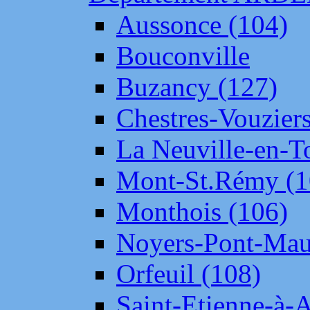
Aussonce (104)
Bouconville
Buzancy (127)
Chestres-Vouziers
La Neuville-en-T
Mont-St.Rémy (1
Monthois (106)
Noyers-Pont-Mau
Orfeuil (108)
Saint-Etienne-à-