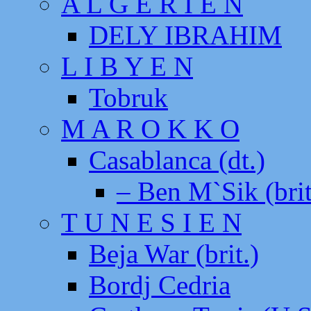
A L G E R I E N
DELY IBRAHIM
L I B Y E N
Tobruk
M A R O K K O
Casablanca (dt.)
– Ben M`Sik (brit
T U N E S I E N
Beja War (brit.)
Bordj Cedria