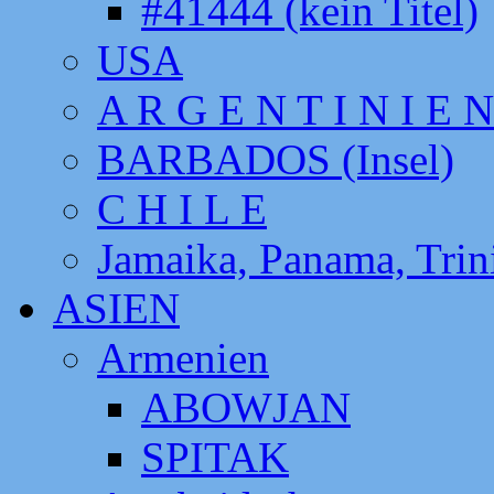
#41444 (kein Titel)
USA
A R G E N T I N I E N
BARBADOS (Insel)
C H I L E
Jamaika, Panama, Tri
ASIEN
Armenien
ABOWJAN
SPITAK