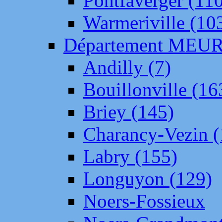
Pontfaverger (11
Warmeriville (10
Département ME
Andilly (7)
Bouillonville (16
Briey (145)
Charancy-Vezin (
Labry (155)
Longuyon (129)
Noers-Fossieux