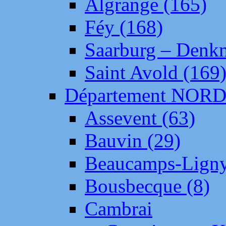
Algrange (165)
Féy (168)
Saarburg – Denk
Saint Avold (169
Département NOR
Assevent (63)
Bauvin (29)
Beaucamps-Ligny
Bousbecque (8)
Cambrai