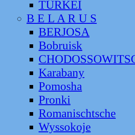
TÜRKEI
B E L A R U S
BERJOSA
Bobruisk
CHODOSSOWITS
Karabany
Pomosha
Pronki
Romanischtsche
Wyssokoje