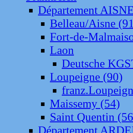
Département AISN
Belleau/Aisne (9
Fort-de-Malmais
Laon
Deutsche KGS
Loupeigne (90)
franz.Loupeig
Maissemy (54)
Saint Quentin (56
Département ARD