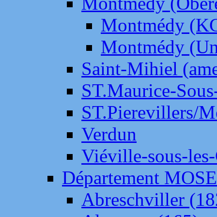
Montmédy (Ober
Montmédy (K
Montmédy (Un
Saint-Mihiel (am
ST.Maurice-Sous-
ST.Pierevillers/
Verdun
Viéville-sous-les
Département MOS
Abreschviller (18