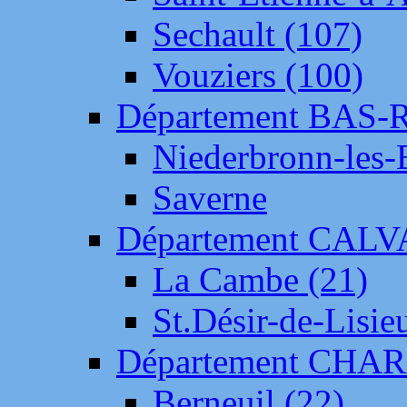
Sechault (107)
Vouziers (100)
Département BAS-
Niederbronn-les-
Saverne
Département CAL
La Cambe (21)
St.Désir-de-Lisie
Département CH
Berneuil (22)