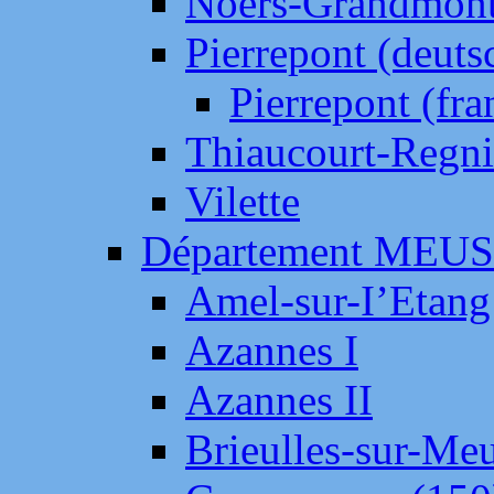
Noers-Grandmon
Pierrepont (deut
Pierrepont (fr
Thiaucourt-Regni
Vilette
Département MEU
Amel-sur-I’Etang
Azannes I
Azannes II
Brieulles-sur-Me