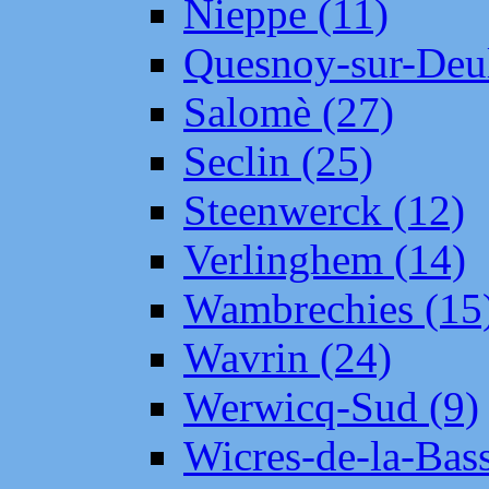
Nieppe (11)
Quesnoy-sur-Deul
Salomè (27)
Seclin (25)
Steenwerck (12)
Verlinghem (14)
Wambrechies (15
Wavrin (24)
Werwicq-Sud (9)
Wicres-de-la-Bass