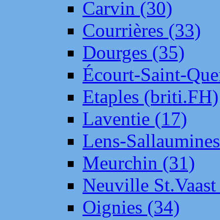
Carvin (30)
Courrières (33)
Dourges (35)
Écourt-Saint-Que
Etaples (briti.FH)
Laventie (17)
Lens-Sallaumine
Meurchin (31)
Neuville St.Vaas
Oignies (34)