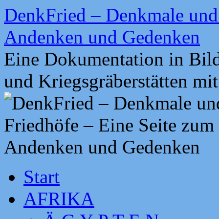
Zum
DenkFried – Denkmale und 
Inhalt
springen
Andenken und Gedenken
Eine Dokumentation in Bil
und Kriegsgräberstätten mi
Start
AFRIKA