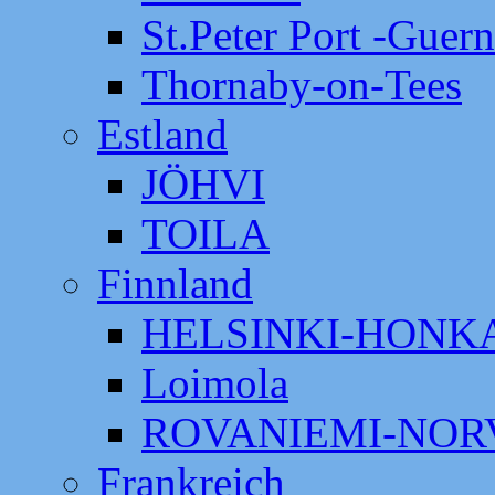
St.Peter Port -Guer
Thornaby-on-Tees
Estland
JÖHVI
TOILA
Finnland
HELSINKI-HON
Loimola
ROVANIEMI-NOR
Frankreich