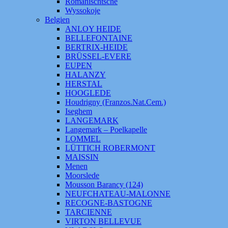
Romanischtsche
Wyssokoje
Belgien
ANLOY HEIDE
BELLEFONTAINE
BERTRIX-HEIDE
BRÜSSEL-EVERE
EUPEN
HALANZY
HERSTAL
HOOGLEDE
Houdrigny (Franzos.Nat.Cem.)
Iseghem
LANGEMARK
Langemark – Poelkapelle
LOMMEL
LÜTTICH ROBERMONT
MAISSIN
Menen
Moorslede
Mousson Barancy (124)
NEUFCHATEAU-MALONNE
RECOGNE-BASTOGNE
TARCIENNE
VIRTON BELLEVUE