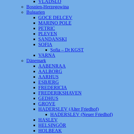
VLADSLO
Bosnien-Herzegowina
Bulgarien
GOCE DELCEV
MARINO POLE
PETRIC
PLEVEN
SANDANSKI
SOFIA
Sofia – Dt KGST
VARNA
Dänemark
AABENRAA
AALBORG
AARHUS
ESBJERG
FREDERICIA
FREDERIKSHAVEN
GEDHUS
GROVE
HADERSLEV (Alter Friedhof)
HADERSLEV (Neuer Friedhof)
HASLEV
HELSINGÖR
HOLBEAK