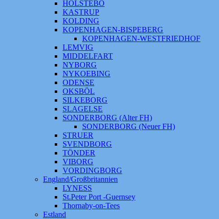
HOLSTEBO
KASTRUP
KOLDING
KOPENHAGEN-BISPEBERG
KOPENHAGEN-WESTFRIEDHOF
LEMVIG
MIDDELFART
NYBORG
NYKOEBING
ODENSE
OKSBÖL
SILKEBORG
SLAGELSE
SONDERBORG (Alter FH)
SONDERBORG (Neuer FH)
STRUER
SVENDBORG
TÖNDER
VIBORG
VORDINGBORG
England/Großbritannien
LYNESS
St.Peter Port -Guernsey
Thornaby-on-Tees
Estland