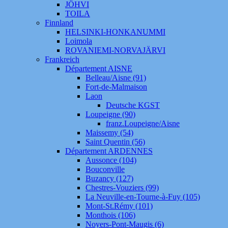
JÖHVI
TOILA
Finnland
HELSINKI-HONKANUMMI
Loimola
ROVANIEMI-NORVAJÄRVI
Frankreich
Département AISNE
Belleau/Aisne (91)
Fort-de-Malmaison
Laon
Deutsche KGST
Loupeigne (90)
franz.Loupeigne/Aisne
Maissemy (54)
Saint Quentin (56)
Département ARDENNES
Aussonce (104)
Bouconville
Buzancy (127)
Chestres-Vouziers (99)
La Neuville-en-Tourne-à-Fuy (105)
Mont-St.Rémy (101)
Monthois (106)
Noyers-Pont-Maugis (6)