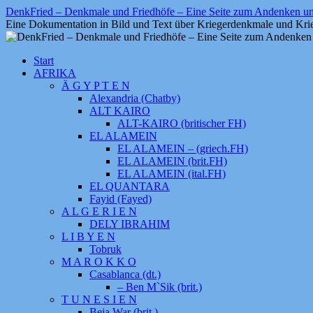
Zum
DenkFried – Denkmale und Friedhöfe – Eine Seite zum Andenken 
Inhalt
Eine Dokumentation in Bild und Text über Kriegerdenkmale und Krie
springen
Start
AFRIKA
Ä G Y P T E N
Alexandria (Chatby)
ALT KAIRO
ALT-KAIRO (britischer FH)
EL ALAMEIN
EL ALAMEIN – (griech.FH)
EL ALAMEIN (brit.FH)
EL ALAMEIN (ital.FH)
EL QUANTARA
Fayid (Fayed)
A L G E R I E N
DELY IBRAHIM
L I B Y E N
Tobruk
M A R O K K O
Casablanca (dt.)
– Ben M`Sik (brit.)
T U N E S I E N
Beja War (brit.)