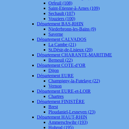
Orfeuil (108)
Saint-Etienne-à-Arnes (109)
Sechault (107)
Vouziers (100)
Département BAS-RHIN
Niederbronn-les-Bains (9)
Saverne
Département CALVADOS
La Cambe (21)
St.Désir-de-Lisieux (20)
Département CHARANTE-MARITIME
Berneuil (22)
Département COTE-d’OR
Dijon
Département EURE
Champigny-la-Futelaye (22)
Vernon
Département EURE-et-LOIR
Chartres
Département FINISTÈRE
Brest
Ploudaniel-Lesneven (23)
Département HAUT-RHIN
Ammerschwihr (193)
Hohrod (195)