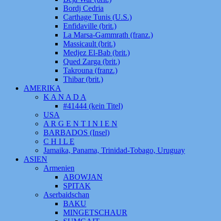
Bordj Cedria
Carthage Tunis (U.S.)
Enfidaville (brit.)
La Marsa-Gammrath (franz.)
Massicault (brit.)
Medjez El-Bab (brit.)
Qued Zarga (brit.)
Takrouna (franz.)
Thibar (brit.)
AMERIKA
K A N A D A
#41444 (kein Titel)
USA
A R G E N T I N I E N
BARBADOS (Insel)
C H I L E
Jamaika, Panama, Trinidad-Tobago, Uruguay
ASIEN
Armenien
ABOWJAN
SPITAK
Aserbaidschan
BAKU
MINGETSCHAUR