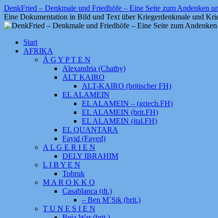
Zum
DenkFried – Denkmale und Friedhöfe – Eine Seite zum Andenken 
Inhalt
Eine Dokumentation in Bild und Text über Kriegerdenkmale und Krie
springen
Start
AFRIKA
Ä G Y P T E N
Alexandria (Chatby)
ALT KAIRO
ALT-KAIRO (britischer FH)
EL ALAMEIN
EL ALAMEIN – (griech.FH)
EL ALAMEIN (brit.FH)
EL ALAMEIN (ital.FH)
EL QUANTARA
Fayid (Fayed)
A L G E R I E N
DELY IBRAHIM
L I B Y E N
Tobruk
M A R O K K O
Casablanca (dt.)
– Ben M`Sik (brit.)
T U N E S I E N
Beja War (brit.)