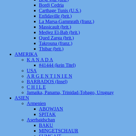
Bordj Cedria
Carthage Tunis (U.S.)
Enfidaville (brit.)
La Marsa-Gammrath (franz.)
Massicault (brit.)
Medjez El-Bab (brit.)
Qued Zarga (brit.)
Takrouna (franz.)
Thibar (brit.)
AMERIKA
K A N A D A
#41444 (kein Titel)
USA
A R G E N T I N I E N
BARBADOS (Insel)
C H I L E
Jamaika, Panama, Trinidad-Tobago, Uruguay
ASIEN
Armenien
ABOWJAN
SPITAK
Aserbaidschan
BAKU
MINGETSCHAUR