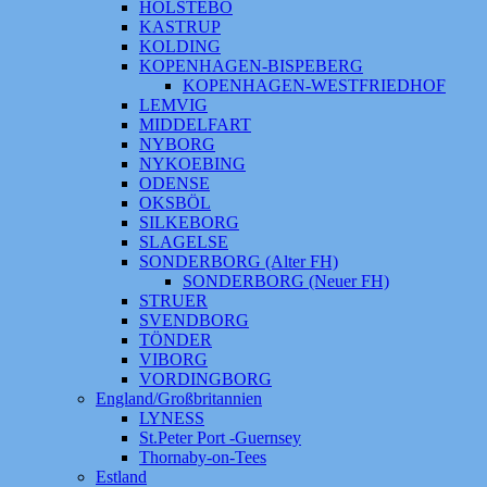
HOLSTEBO
KASTRUP
KOLDING
KOPENHAGEN-BISPEBERG
KOPENHAGEN-WESTFRIEDHOF
LEMVIG
MIDDELFART
NYBORG
NYKOEBING
ODENSE
OKSBÖL
SILKEBORG
SLAGELSE
SONDERBORG (Alter FH)
SONDERBORG (Neuer FH)
STRUER
SVENDBORG
TÖNDER
VIBORG
VORDINGBORG
England/Großbritannien
LYNESS
St.Peter Port -Guernsey
Thornaby-on-Tees
Estland