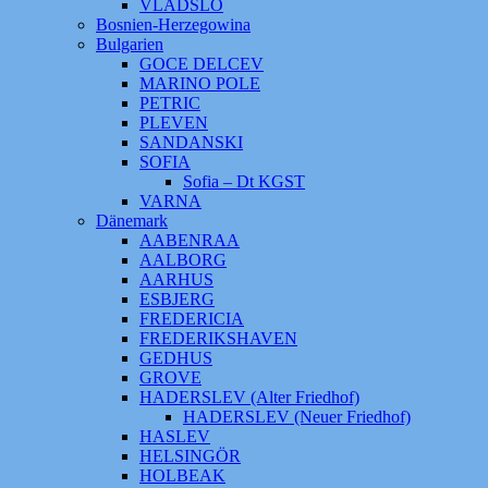
VLADSLO
Bosnien-Herzegowina
Bulgarien
GOCE DELCEV
MARINO POLE
PETRIC
PLEVEN
SANDANSKI
SOFIA
Sofia – Dt KGST
VARNA
Dänemark
AABENRAA
AALBORG
AARHUS
ESBJERG
FREDERICIA
FREDERIKSHAVEN
GEDHUS
GROVE
HADERSLEV (Alter Friedhof)
HADERSLEV (Neuer Friedhof)
HASLEV
HELSINGÖR
HOLBEAK