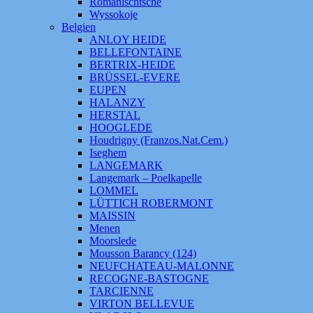
Romanischtsche
Wyssokoje
Belgien
ANLOY HEIDE
BELLEFONTAINE
BERTRIX-HEIDE
BRÜSSEL-EVERE
EUPEN
HALANZY
HERSTAL
HOOGLEDE
Houdrigny (Franzos.Nat.Cem.)
Iseghem
LANGEMARK
Langemark – Poelkapelle
LOMMEL
LÜTTICH ROBERMONT
MAISSIN
Menen
Moorslede
Mousson Barancy (124)
NEUFCHATEAU-MALONNE
RECOGNE-BASTOGNE
TARCIENNE
VIRTON BELLEVUE