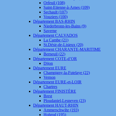
Orfeuil (108)
Saint-Etienne-à-Arnes (109)
Sechault (107)
Vouziers (100)
Département BAS-RHIN
Niederbronn-les-Bains (9)
Saverne
Département CALVADOS
La Cambe (21)
St.Désir-de-Lisieux (20)
Département CHARANTE-MARITIME
Berneuil (22)
Département COTE-d’OR
Dijon
Département EURE
Champigny-la-Futelaye (22)
Vernon
Département EURE-et-LOIR
Chartres
Département FINISTÈRE
Brest
Ploudaniel-Lesneven (23)
Département HAUT-RHIN
Ammerschwihr (193)
Hohrod (195)