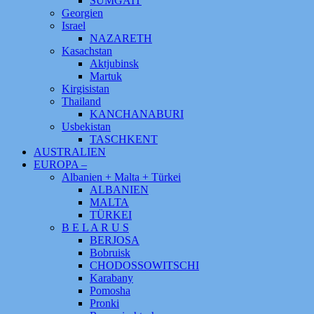
SUMGAIT
Georgien
Israel
NAZARETH
Kasachstan
Aktjubinsk
Martuk
Kirgisistan
Thailand
KANCHANABURI
Usbekistan
TASCHKENT
AUSTRALIEN
EUROPA –
Albanien + Malta + Türkei
ALBANIEN
MALTA
TÜRKEI
B E L A R U S
BERJOSA
Bobruisk
CHODOSSOWITSCHI
Karabany
Pomosha
Pronki