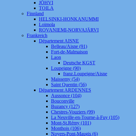
JÖHVI
TOILA
Finnland
HELSINKI-HONKANUMMI
Loimola
ROVANIEMI-NORVAJÄRVI
Frankreich
Département AISNE
Belleau/Aisne (91)
Fort-de-Malmaison
Laon
Deutsche KGST
Loupeigne (90)
franz.Loupeigne/Aisne
Maissemy (54)
Saint Quentin (56)
Département ARDENNES
Aussonce (104)
Bouconville
Buzancy (127)
Chestres-Vouziers (99)
La Neuville-en-Tourne-à-Fuy (105)
Mont-St.Rémy (101)
Monthois (106)
Noyers-Pont-Maugis (6)