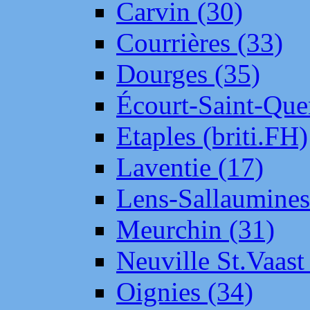
Carvin (30)
Courrières (33)
Dourges (35)
Écourt-Saint-Que
Etaples (briti.FH)
Laventie (17)
Lens-Sallaumine
Meurchin (31)
Neuville St.Vaas
Oignies (34)