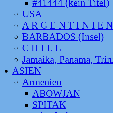
#41444 (kein Titel)
USA
A R G E N T I N I E N
BARBADOS (Insel)
C H I L E
Jamaika, Panama, Tri
ASIEN
Armenien
ABOWJAN
SPITAK