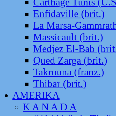
Carthage Tunis (U.S
Enfidaville (brit.)
La Marsa-Gammrath 
Massicault (brit.)
Medjez El-Bab (brit
Qued Zarga (brit.)
Takrouna (franz.)
Thibar (brit.)
AMERIKA
K A N A D A