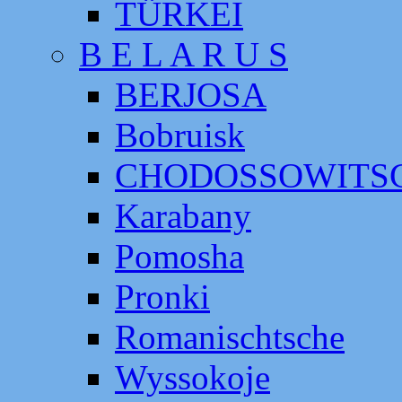
TÜRKEI
B E L A R U S
BERJOSA
Bobruisk
CHODOSSOWITS
Karabany
Pomosha
Pronki
Romanischtsche
Wyssokoje