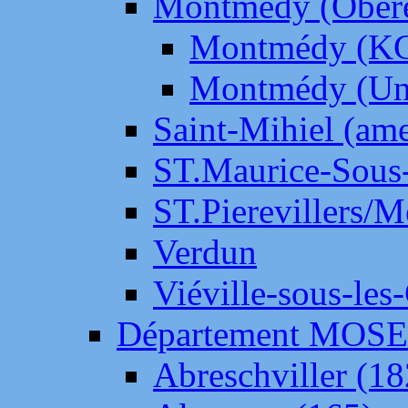
Montmédy (Ober
Montmédy (K
Montmédy (Un
Saint-Mihiel (am
ST.Maurice-Sous-
ST.Pierevillers/
Verdun
Viéville-sous-les
Département MOS
Abreschviller (18