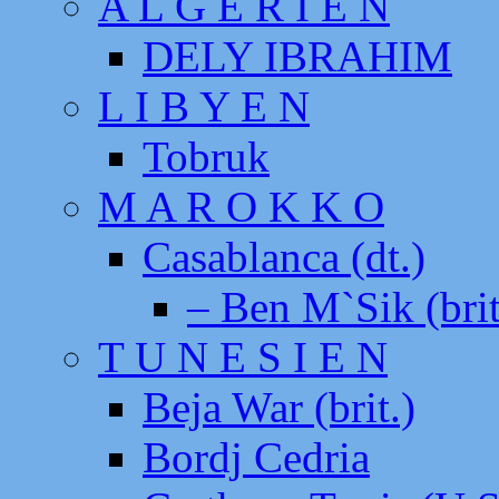
A L G E R I E N
DELY IBRAHIM
L I B Y E N
Tobruk
M A R O K K O
Casablanca (dt.)
– Ben M`Sik (brit
T U N E S I E N
Beja War (brit.)
Bordj Cedria