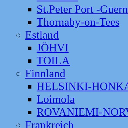
St.Peter Port -Guer
Thornaby-on-Tees
Estland
JÖHVI
TOILA
Finnland
HELSINKI-HON
Loimola
ROVANIEMI-NOR
Frankreich