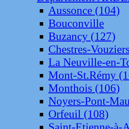
Aussonce (104)
Bouconville
Buzancy (127)
Chestres-Vouziers
La Neuville-en-T
Mont-St.Rémy (1
Monthois (106)
Noyers-Pont-Mau
Orfeuil (108)
Saint-Etienne-à-