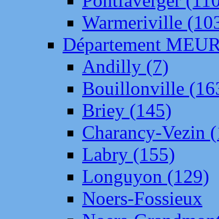
Pontfaverger (11
Warmeriville (10
Département ME
Andilly (7)
Bouillonville (16
Briey (145)
Charancy-Vezin (
Labry (155)
Longuyon (129)
Noers-Fossieux