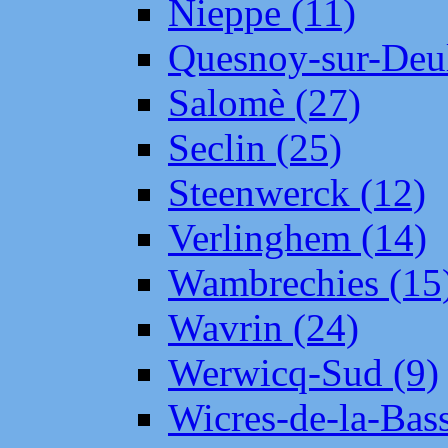
Nieppe (11)
Quesnoy-sur-Deul
Salomè (27)
Seclin (25)
Steenwerck (12)
Verlinghem (14)
Wambrechies (15
Wavrin (24)
Werwicq-Sud (9)
Wicres-de-la-Bass