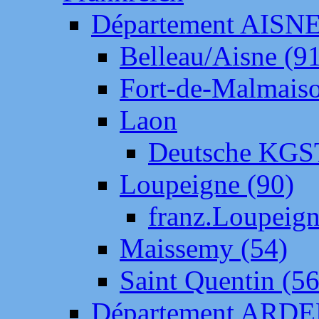
Département AISN
Belleau/Aisne (9
Fort-de-Malmais
Laon
Deutsche KGS
Loupeigne (90)
franz.Loupeig
Maissemy (54)
Saint Quentin (56
Département ARD