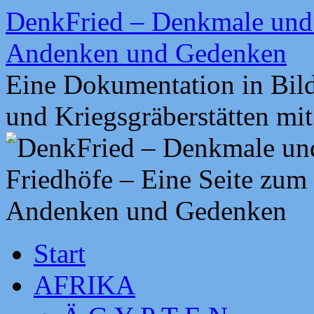
Zum
DenkFried – Denkmale und 
Inhalt
springen
Andenken und Gedenken
Eine Dokumentation in Bil
und Kriegsgräberstätten mi
Start
AFRIKA