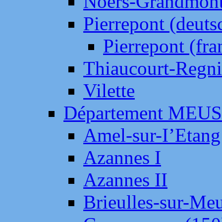
Noers-Grandmon
Pierrepont (deut
Pierrepont (fr
Thiaucourt-Regni
Vilette
Département MEU
Amel-sur-I’Etang
Azannes I
Azannes II
Brieulles-sur-Me