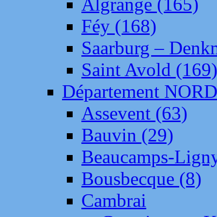
Algrange (165)
Féy (168)
Saarburg – Denk
Saint Avold (169
Département NOR
Assevent (63)
Bauvin (29)
Beaucamps-Ligny
Bousbecque (8)
Cambrai