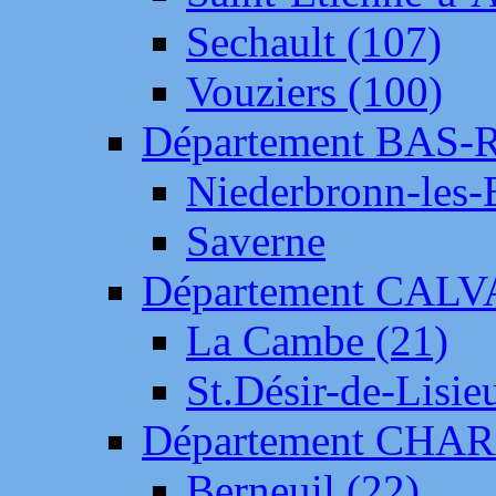
Sechault (107)
Vouziers (100)
Département BAS-
Niederbronn-les-
Saverne
Département CAL
La Cambe (21)
St.Désir-de-Lisie
Département CH
Berneuil (22)