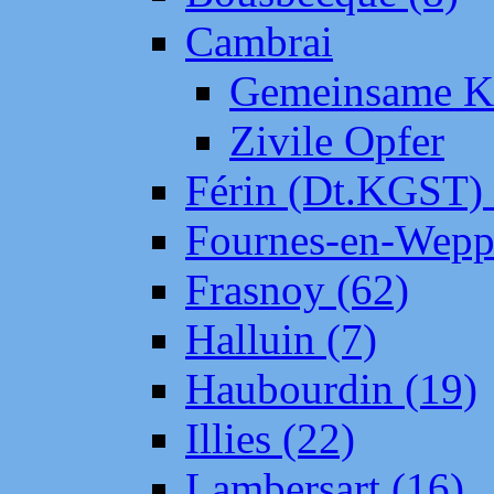
Cambrai
Gemeinsame Kr
Zivile Opfer
Férin (Dt.KGST)
Fournes-en-Wepp
Frasnoy (62)
Halluin (7)
Haubourdin (19)
Illies (22)
Lambersart (16)