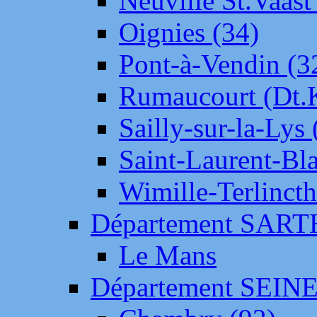
Neuville St.Vaas
Oignies (34)
Pont-à-Vendin (3
Rumaucourt (Dt
Sailly-sur-la-Lys 
Saint-Laurent-Bl
Wimille-Terlincth
Département SAR
Le Mans
Département SEIN