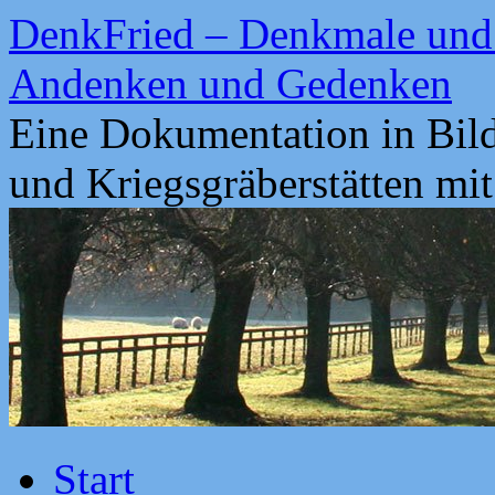
Zum
DenkFried – Denkmale und 
Inhalt
springen
Andenken und Gedenken
Eine Dokumentation in Bil
und Kriegsgräberstätten mi
Start