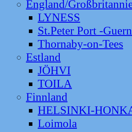
England/Großbritanni
LYNESS
St.Peter Port -Guer
Thornaby-on-Tees
Estland
JÖHVI
TOILA
Finnland
HELSINKI-HON
Loimola