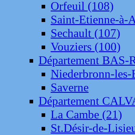
Orfeuil (108)
Saint-Etienne-à-
Sechault (107)
Vouziers (100)
Département BAS-
Niederbronn-les-
Saverne
Département CAL
La Cambe (21)
St.Désir-de-Lisie