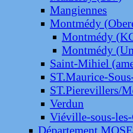
Mangiennes
Montmédy (Ober
Montmédy (K
Montmédy (Un
Saint-Mihiel (am
ST.Maurice-Sous-
ST.Pierevillers/
Verdun
Viéville-sous-les
Département MOS