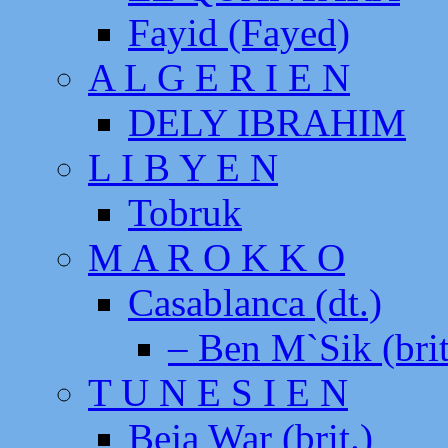
Fayid (Fayed)
A L G E R I E N
DELY IBRAHIM
L I B Y E N
Tobruk
M A R O K K O
Casablanca (dt.)
– Ben M`Sik (brit
T U N E S I E N
Beja War (brit.)