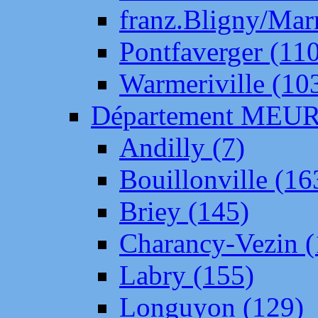
franz.Bligny/Mar
Pontfaverger (11
Warmeriville (10
Département ME
Andilly (7)
Bouillonville (16
Briey (145)
Charancy-Vezin (
Labry (155)
Longuyon (129)