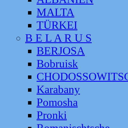
MALTA
TÜRKEI
B E L A R U S
BERJOSA
Bobruisk
CHODOSSOWITS
Karabany
Pomosha
Pronki
Romanischtsche