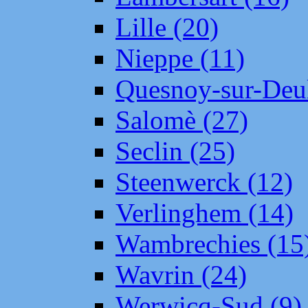
Lille (20)
Nieppe (11)
Quesnoy-sur-Deul
Salomè (27)
Seclin (25)
Steenwerck (12)
Verlinghem (14)
Wambrechies (15
Wavrin (24)
Werwicq-Sud (9)