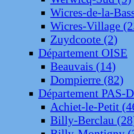
Wicres-de-la-Bass
Wicres-Village (2
Zuydcoote (2)
Département OISE
Beauvais (14)
Dompierre (82)
Département PAS-
Achiet-le-Petit (4
Billy-Berclau (28
Billy-Montigny (