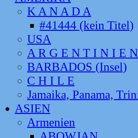
K A N A D A
#41444 (kein Titel)
USA
A R G E N T I N I E N
BARBADOS (Insel)
C H I L E
Jamaika, Panama, Tri
ASIEN
Armenien
ABOWJAN