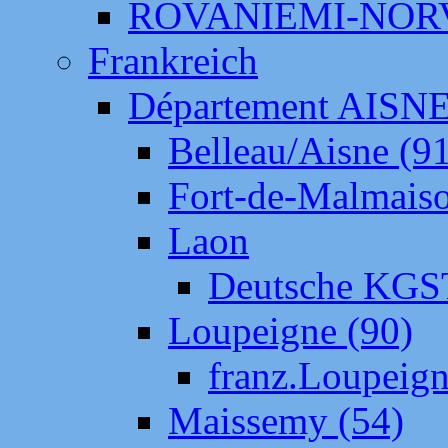
ROVANIEMI-NOR
Frankreich
Département AISN
Belleau/Aisne (9
Fort-de-Malmais
Laon
Deutsche KGS
Loupeigne (90)
franz.Loupeig
Maissemy (54)