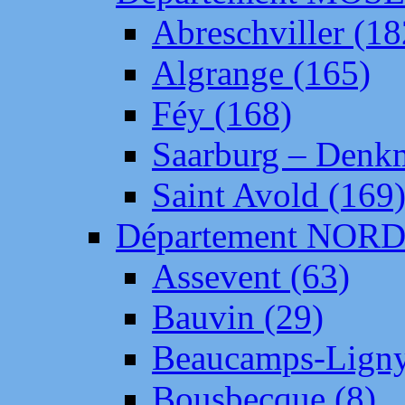
Abreschviller (18
Algrange (165)
Féy (168)
Saarburg – Denk
Saint Avold (169
Département NOR
Assevent (63)
Bauvin (29)
Beaucamps-Ligny
Bousbecque (8)