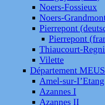
Noers-Fossieux
Noers-Grandmon
Pierrepont (deut
Pierrepont (fr
Thiaucourt-Regni
Vilette
Département MEU
Amel-sur-I’Etang
Azannes I
Azannes II