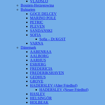
VLADSLO
Bosnien-Herzegowina
Bulgarien
GOCE DELCEV
MARINO POLE
PETRIC
PLEVEN
SANDANSKI
SOFIA
Sofia – Dt KGST
VARNA
Dänemark
AABENRAA
AALBORG
AARHUS
ESBJERG
FREDERICIA
FREDERIKSHAVEN
GEDHUS
GROVE
HADERSLEV (Alter Friedhof)
HADERSLEV (Neuer Friedhof)
HASLEV
HELSINGÖR
HOLBEAK