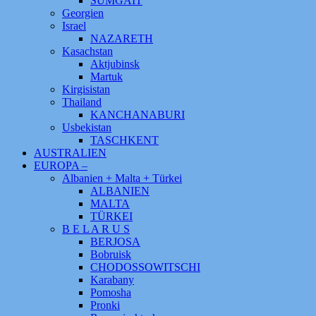
SUMGAIT
Georgien
Israel
NAZARETH
Kasachstan
Aktjubinsk
Martuk
Kirgisistan
Thailand
KANCHANABURI
Usbekistan
TASCHKENT
AUSTRALIEN
EUROPA –
Albanien + Malta + Türkei
ALBANIEN
MALTA
TÜRKEI
B E L A R U S
BERJOSA
Bobruisk
CHODOSSOWITSCHI
Karabany
Pomosha
Pronki