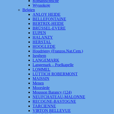
Romanischtsche
Wyssokoje
Belgien
ANLOY HEIDE
BELLEFONTAINE
BERTRIX-HEIDE
BRÜSSEL-EVERE
EUPEN
HALANZY
HERSTAL
HOOGLEDE
Houdrigny (Franzos.Nat.Cem.)
Iseghem
LANGEMARK
Langemark – Poelkapelle
LOMMEL
LÜTTICH ROBERMONT
MAISSIN
Menen
Moorslede
Mousson Barancy (124)
NEUFCHATEAU-MALONNE
RECOGNE-BASTOGNE
TARCIENNE
VIRTON BELLEVUE