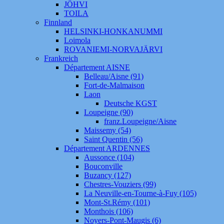
JÖHVI
TOILA
Finnland
HELSINKI-HONKANUMMI
Loimola
ROVANIEMI-NORVAJÄRVI
Frankreich
Département AISNE
Belleau/Aisne (91)
Fort-de-Malmaison
Laon
Deutsche KGST
Loupeigne (90)
franz.Loupeigne/Aisne
Maissemy (54)
Saint Quentin (56)
Département ARDENNES
Aussonce (104)
Bouconville
Buzancy (127)
Chestres-Vouziers (99)
La Neuville-en-Tourne-à-Fuy (105)
Mont-St.Rémy (101)
Monthois (106)
Noyers-Pont-Maugis (6)