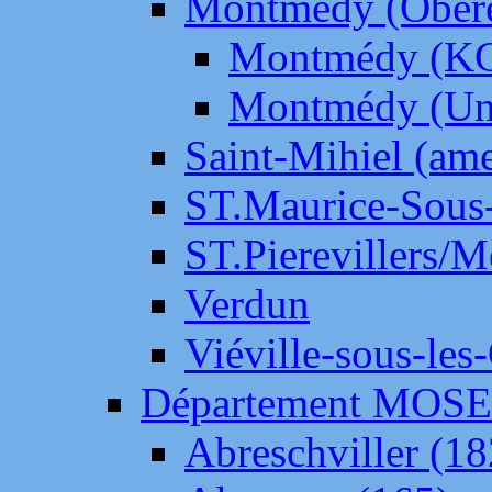
Montmédy (Ober
Montmédy (K
Montmédy (Un
Saint-Mihiel (am
ST.Maurice-Sous-
ST.Pierevillers/
Verdun
Viéville-sous-les
Département MOS
Abreschviller (18