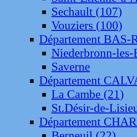
Sechault (107)
Vouziers (100)
Département BAS-
Niederbronn-les-
Saverne
Département CAL
La Cambe (21)
St.Désir-de-Lisie
Département CH
Berneuil (22)