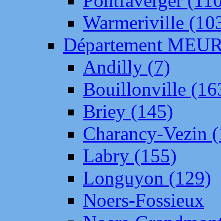
Pontfaverger (11
Warmeriville (10
Département ME
Andilly (7)
Bouillonville (16
Briey (145)
Charancy-Vezin (
Labry (155)
Longuyon (129)
Noers-Fossieux