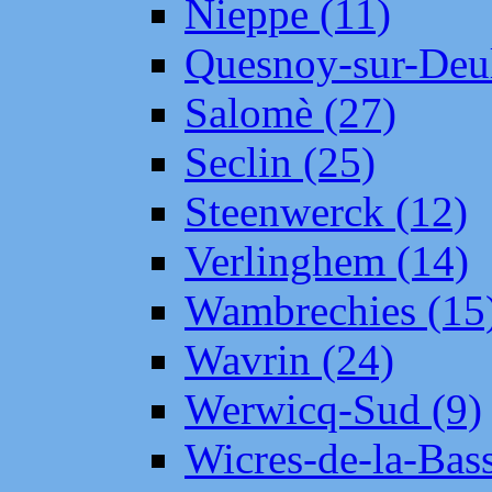
Nieppe (11)
Quesnoy-sur-Deul
Salomè (27)
Seclin (25)
Steenwerck (12)
Verlinghem (14)
Wambrechies (15
Wavrin (24)
Werwicq-Sud (9)
Wicres-de-la-Bass