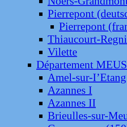
Noers-Grandmon
Pierrepont (deut
Pierrepont (fr
Thiaucourt-Regni
Vilette
Département MEU
Amel-sur-I’Etang
Azannes I
Azannes II
Brieulles-sur-Me