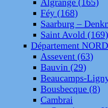
Algrange (165)
Féy (168)
Saarburg – Denk
Saint Avold (169
Département NOR
Assevent (63)
Bauvin (29)
Beaucamps-Ligny
Bousbecque (8)
Cambrai