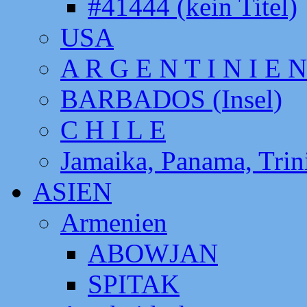
#41444 (kein Titel)
USA
A R G E N T I N I E N
BARBADOS (Insel)
C H I L E
Jamaika, Panama, Tri
ASIEN
Armenien
ABOWJAN
SPITAK