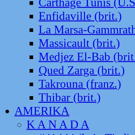
Carthage Tunis (U.S
Enfidaville (brit.)
La Marsa-Gammrath 
Massicault (brit.)
Medjez El-Bab (brit
Qued Zarga (brit.)
Takrouna (franz.)
Thibar (brit.)
AMERIKA
K A N A D A