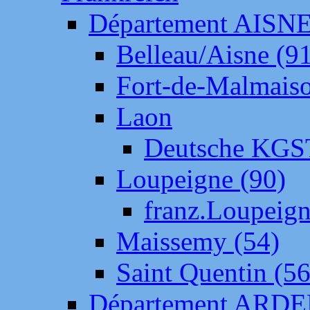
Département AISN
Belleau/Aisne (9
Fort-de-Malmais
Laon
Deutsche KGS
Loupeigne (90)
franz.Loupeig
Maissemy (54)
Saint Quentin (56
Département ARD