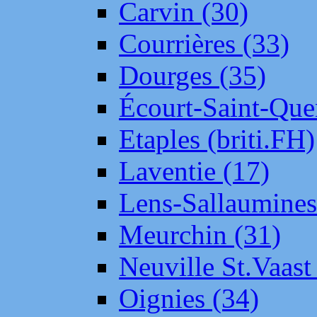
Carvin (30)
Courrières (33)
Dourges (35)
Écourt-Saint-Que
Etaples (briti.FH)
Laventie (17)
Lens-Sallaumine
Meurchin (31)
Neuville St.Vaas
Oignies (34)