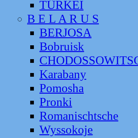
TÜRKEI
B E L A R U S
BERJOSA
Bobruisk
CHODOSSOWITS
Karabany
Pomosha
Pronki
Romanischtsche
Wyssokoje