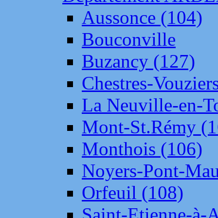
Aussonce (104)
Bouconville
Buzancy (127)
Chestres-Vouziers
La Neuville-en-T
Mont-St.Rémy (1
Monthois (106)
Noyers-Pont-Mau
Orfeuil (108)
Saint-Etienne-à-