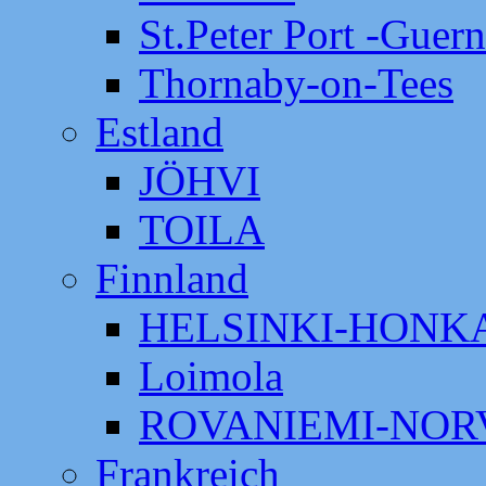
St.Peter Port -Guer
Thornaby-on-Tees
Estland
JÖHVI
TOILA
Finnland
HELSINKI-HON
Loimola
ROVANIEMI-NOR
Frankreich