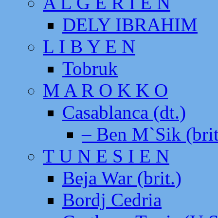
A L G E R I E N
DELY IBRAHIM
L I B Y E N
Tobruk
M A R O K K O
Casablanca (dt.)
– Ben M`Sik (brit
T U N E S I E N
Beja War (brit.)
Bordj Cedria