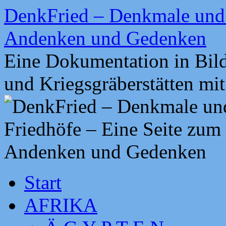
Zum
DenkFried – Denkmale und 
Inhalt
springen
Andenken und Gedenken
Eine Dokumentation in Bil
und Kriegsgräberstätten mi
Start
AFRIKA