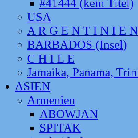
#41444 (kein Titel)
USA
A R G E N T I N I E N
BARBADOS (Insel)
C H I L E
Jamaika, Panama, Tri
ASIEN
Armenien
ABOWJAN
SPITAK