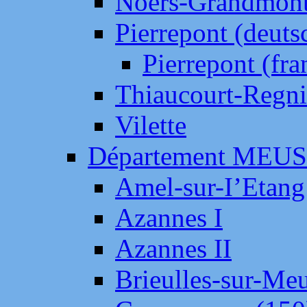
Noers-Grandmon
Pierrepont (deut
Pierrepont (fr
Thiaucourt-Regni
Vilette
Département MEU
Amel-sur-I’Etang
Azannes I
Azannes II
Brieulles-sur-Me