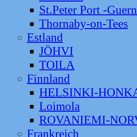
St.Peter Port -Guer
Thornaby-on-Tees
Estland
JÖHVI
TOILA
Finnland
HELSINKI-HON
Loimola
ROVANIEMI-NOR
Frankreich