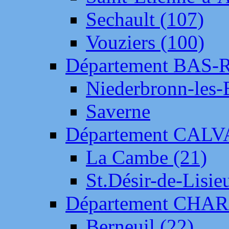
Sechault (107)
Vouziers (100)
Département BAS-
Niederbronn-les-
Saverne
Département CAL
La Cambe (21)
St.Désir-de-Lisie
Département CH
Berneuil (22)