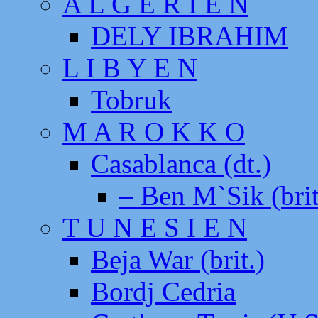
A L G E R I E N
DELY IBRAHIM
L I B Y E N
Tobruk
M A R O K K O
Casablanca (dt.)
– Ben M`Sik (brit
T U N E S I E N
Beja War (brit.)
Bordj Cedria