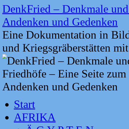
Zum
DenkFried – Denkmale und 
Inhalt
springen
Andenken und Gedenken
Eine Dokumentation in Bil
und Kriegsgräberstätten mi
Start
AFRIKA