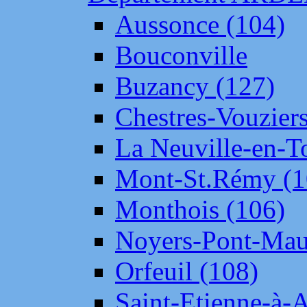
Aussonce (104)
Bouconville
Buzancy (127)
Chestres-Vouziers
La Neuville-en-T
Mont-St.Rémy (1
Monthois (106)
Noyers-Pont-Mau
Orfeuil (108)
Saint-Etienne-à-