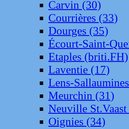
Carvin (30)
Courrières (33)
Dourges (35)
Écourt-Saint-Que
Etaples (briti.FH)
Laventie (17)
Lens-Sallaumine
Meurchin (31)
Neuville St.Vaas
Oignies (34)