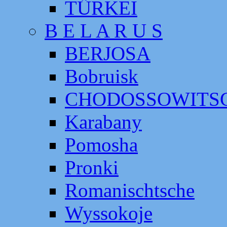
TÜRKEI
B E L A R U S
BERJOSA
Bobruisk
CHODOSSOWITS
Karabany
Pomosha
Pronki
Romanischtsche
Wyssokoje