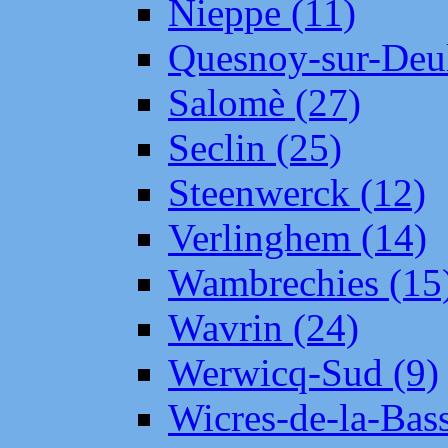
Nieppe (11)
Quesnoy-sur-Deul
Salomè (27)
Seclin (25)
Steenwerck (12)
Verlinghem (14)
Wambrechies (15
Wavrin (24)
Werwicq-Sud (9)
Wicres-de-la-Bass