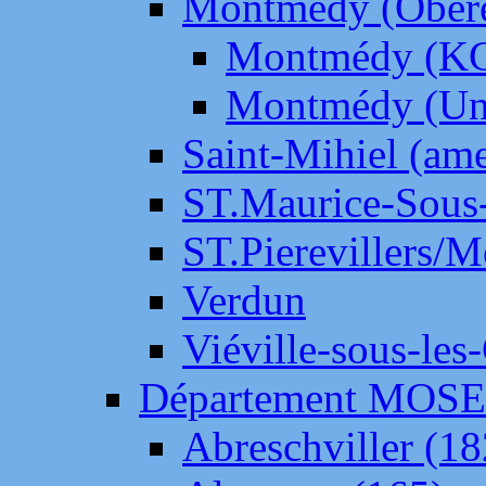
Montmédy (Ober
Montmédy (K
Montmédy (Un
Saint-Mihiel (am
ST.Maurice-Sous-
ST.Pierevillers/
Verdun
Viéville-sous-les
Département MOS
Abreschviller (18