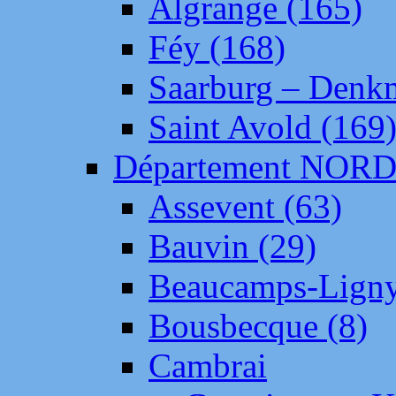
Algrange (165)
Féy (168)
Saarburg – Denk
Saint Avold (169
Département NOR
Assevent (63)
Bauvin (29)
Beaucamps-Ligny
Bousbecque (8)
Cambrai