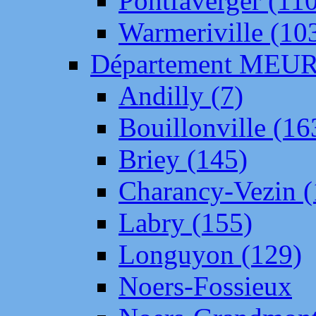
Pontfaverger (11
Warmeriville (10
Département ME
Andilly (7)
Bouillonville (16
Briey (145)
Charancy-Vezin (
Labry (155)
Longuyon (129)
Noers-Fossieux