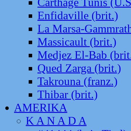
Carthage Tunis (U.S
Enfidaville (brit.)
La Marsa-Gammrath 
Massicault (brit.)
Medjez El-Bab (brit
Qued Zarga (brit.)
Takrouna (franz.)
Thibar (brit.)
AMERIKA
K A N A D A