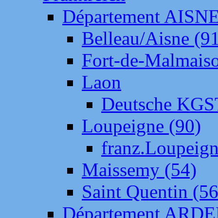
Département AISN
Belleau/Aisne (9
Fort-de-Malmais
Laon
Deutsche KGS
Loupeigne (90)
franz.Loupeig
Maissemy (54)
Saint Quentin (56
Département ARD