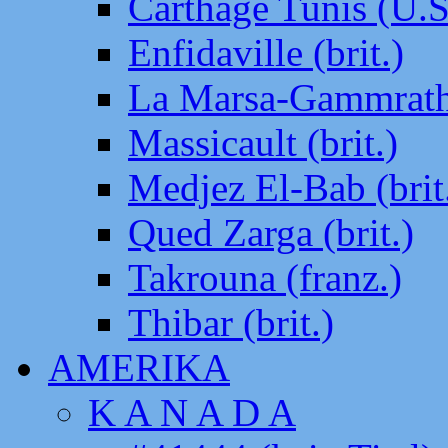
Carthage Tunis (U.S
Enfidaville (brit.)
La Marsa-Gammrath 
Massicault (brit.)
Medjez El-Bab (brit
Qued Zarga (brit.)
Takrouna (franz.)
Thibar (brit.)
AMERIKA
K A N A D A