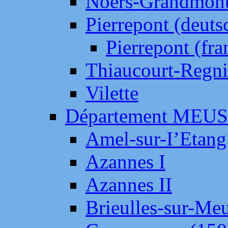
Noers-Grandmon
Pierrepont (deut
Pierrepont (fr
Thiaucourt-Regni
Vilette
Département MEU
Amel-sur-I’Etang
Azannes I
Azannes II
Brieulles-sur-Me