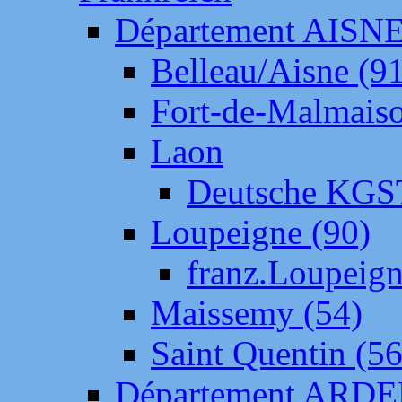
Département AISN
Belleau/Aisne (9
Fort-de-Malmais
Laon
Deutsche KGS
Loupeigne (90)
franz.Loupeig
Maissemy (54)
Saint Quentin (56
Département ARD