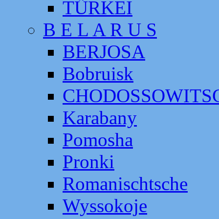
TÜRKEI
B E L A R U S
BERJOSA
Bobruisk
CHODOSSOWITS
Karabany
Pomosha
Pronki
Romanischtsche
Wyssokoje