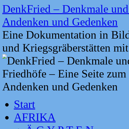
Zum
DenkFried – Denkmale und 
Inhalt
springen
Andenken und Gedenken
Eine Dokumentation in Bil
und Kriegsgräberstätten mi
Start
AFRIKA