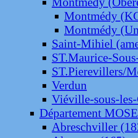
Montmédy (Ober
Montmédy (K
Montmédy (Un
Saint-Mihiel (am
ST.Maurice-Sous-
ST.Pierevillers/
Verdun
Viéville-sous-les
Département MOS
Abreschviller (18