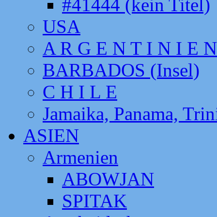
#41444 (kein Titel)
USA
A R G E N T I N I E N
BARBADOS (Insel)
C H I L E
Jamaika, Panama, Tri
ASIEN
Armenien
ABOWJAN
SPITAK