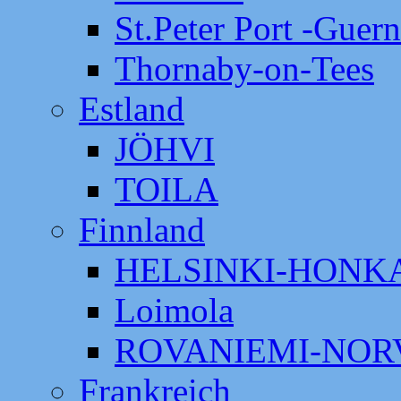
St.Peter Port -Guer
Thornaby-on-Tees
Estland
JÖHVI
TOILA
Finnland
HELSINKI-HON
Loimola
ROVANIEMI-NOR
Frankreich