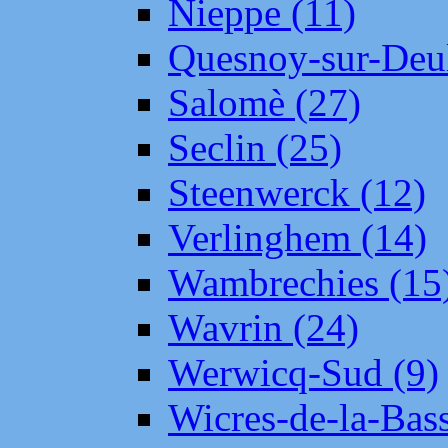
Nieppe (11)
Quesnoy-sur-Deul
Salomè (27)
Seclin (25)
Steenwerck (12)
Verlinghem (14)
Wambrechies (15
Wavrin (24)
Werwicq-Sud (9)
Wicres-de-la-Bass