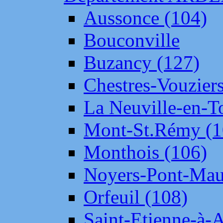
Aussonce (104)
Bouconville
Buzancy (127)
Chestres-Vouziers
La Neuville-en-T
Mont-St.Rémy (1
Monthois (106)
Noyers-Pont-Mau
Orfeuil (108)
Saint-Etienne-à-