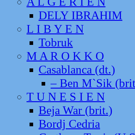
A L G E R I E N
DELY IBRAHIM
L I B Y E N
Tobruk
M A R O K K O
Casablanca (dt.)
– Ben M`Sik (brit
T U N E S I E N
Beja War (brit.)
Bordj Cedria