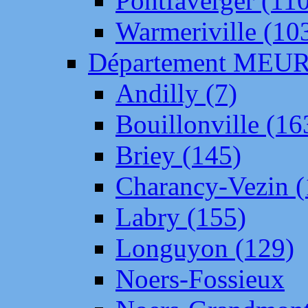
Pontfaverger (11
Warmeriville (10
Département ME
Andilly (7)
Bouillonville (16
Briey (145)
Charancy-Vezin (
Labry (155)
Longuyon (129)
Noers-Fossieux