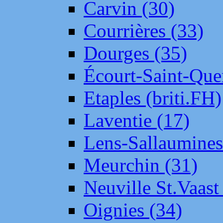
Carvin (30)
Courrières (33)
Dourges (35)
Écourt-Saint-Que
Etaples (briti.FH)
Laventie (17)
Lens-Sallaumine
Meurchin (31)
Neuville St.Vaas
Oignies (34)