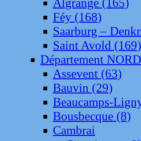
Algrange (165)
Féy (168)
Saarburg – Denk
Saint Avold (169
Département NOR
Assevent (63)
Bauvin (29)
Beaucamps-Ligny
Bousbecque (8)
Cambrai