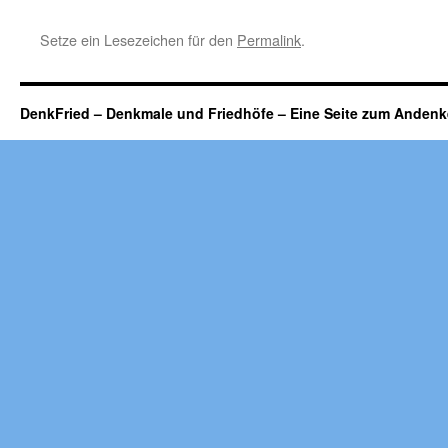
Setze ein Lesezeichen für den
Permalink
.
DenkFried – Denkmale und Friedhöfe – Eine Seite zum Ande