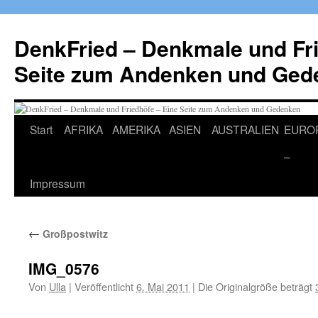
Zum
Inhalt
DenkFried – Denkmale und Fri
springen
Seite zum Andenken und Ged
Start
AFRIKA
AMERIKA
ASIEN
AUSTRALIEN
EURO
–
Impressum
←
Großpostwitz
IMG_0576
Von
Ulla
|
Veröffentlicht
6. Mai 2011
|
Die Originalgröße beträgt