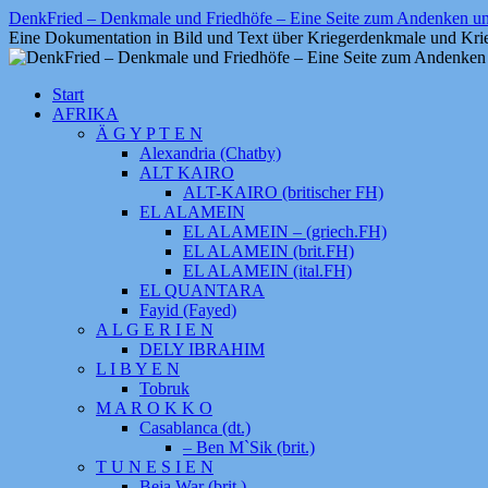
Zum
DenkFried – Denkmale und Friedhöfe – Eine Seite zum Andenken 
Inhalt
Eine Dokumentation in Bild und Text über Kriegerdenkmale und Krie
springen
Start
AFRIKA
Ä G Y P T E N
Alexandria (Chatby)
ALT KAIRO
ALT-KAIRO (britischer FH)
EL ALAMEIN
EL ALAMEIN – (griech.FH)
EL ALAMEIN (brit.FH)
EL ALAMEIN (ital.FH)
EL QUANTARA
Fayid (Fayed)
A L G E R I E N
DELY IBRAHIM
L I B Y E N
Tobruk
M A R O K K O
Casablanca (dt.)
– Ben M`Sik (brit.)
T U N E S I E N
Beja War (brit.)