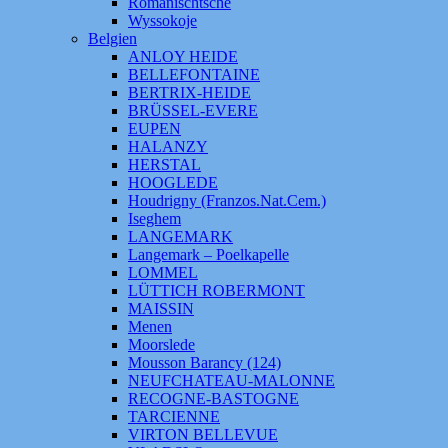
Romanischtsche
Wyssokoje
Belgien
ANLOY HEIDE
BELLEFONTAINE
BERTRIX-HEIDE
BRÜSSEL-EVERE
EUPEN
HALANZY
HERSTAL
HOOGLEDE
Houdrigny (Franzos.Nat.Cem.)
Iseghem
LANGEMARK
Langemark – Poelkapelle
LOMMEL
LÜTTICH ROBERMONT
MAISSIN
Menen
Moorslede
Mousson Barancy (124)
NEUFCHATEAU-MALONNE
RECOGNE-BASTOGNE
TARCIENNE
VIRTON BELLEVUE