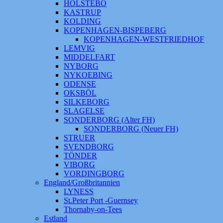
HOLSTEBO
KASTRUP
KOLDING
KOPENHAGEN-BISPEBERG
KOPENHAGEN-WESTFRIEDHOF
LEMVIG
MIDDELFART
NYBORG
NYKOEBING
ODENSE
OKSBÖL
SILKEBORG
SLAGELSE
SONDERBORG (Alter FH)
SONDERBORG (Neuer FH)
STRUER
SVENDBORG
TÖNDER
VIBORG
VORDINGBORG
England/Großbritannien
LYNESS
St.Peter Port -Guernsey
Thornaby-on-Tees
Estland