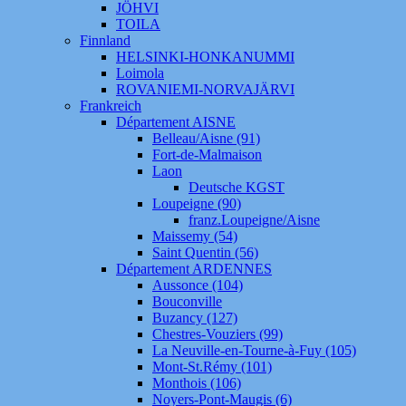
JÖHVI
TOILA
Finnland
HELSINKI-HONKANUMMI
Loimola
ROVANIEMI-NORVAJÄRVI
Frankreich
Département AISNE
Belleau/Aisne (91)
Fort-de-Malmaison
Laon
Deutsche KGST
Loupeigne (90)
franz.Loupeigne/Aisne
Maissemy (54)
Saint Quentin (56)
Département ARDENNES
Aussonce (104)
Bouconville
Buzancy (127)
Chestres-Vouziers (99)
La Neuville-en-Tourne-à-Fuy (105)
Mont-St.Rémy (101)
Monthois (106)
Noyers-Pont-Maugis (6)