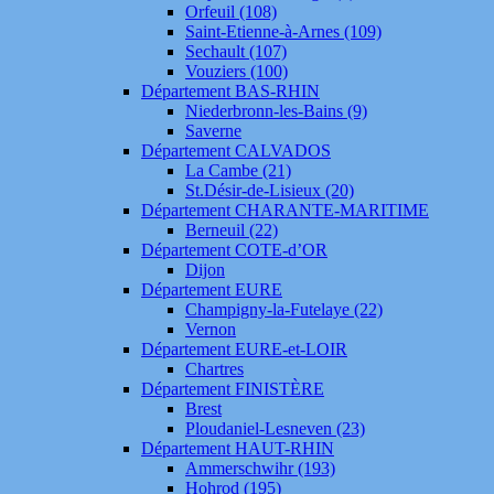
Orfeuil (108)
Saint-Etienne-à-Arnes (109)
Sechault (107)
Vouziers (100)
Département BAS-RHIN
Niederbronn-les-Bains (9)
Saverne
Département CALVADOS
La Cambe (21)
St.Désir-de-Lisieux (20)
Département CHARANTE-MARITIME
Berneuil (22)
Département COTE-d’OR
Dijon
Département EURE
Champigny-la-Futelaye (22)
Vernon
Département EURE-et-LOIR
Chartres
Département FINISTÈRE
Brest
Ploudaniel-Lesneven (23)
Département HAUT-RHIN
Ammerschwihr (193)
Hohrod (195)