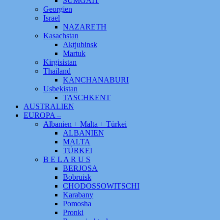
SUMGAIT
Georgien
Israel
NAZARETH
Kasachstan
Aktjubinsk
Martuk
Kirgisistan
Thailand
KANCHANABURI
Usbekistan
TASCHKENT
AUSTRALIEN
EUROPA –
Albanien + Malta + Türkei
ALBANIEN
MALTA
TÜRKEI
B E L A R U S
BERJOSA
Bobruisk
CHODOSSOWITSCHI
Karabany
Pomosha
Pronki