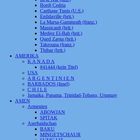
Bordj Cedria
Carthage Tunis (U.S.)
Enfidaville (brit.)
La Marsa-Gammrath (franz.)
Massicault (brit.)
Medjez El-Bab (brit.)
Qued Zarga (brit.)
Takrouna (franz.)
Thibar (brit.)
AMERIKA
K A N A D A
#41444 (kein Titel)
USA
A R G E N T I N I E N
BARBADOS (Insel)
C H I L E
Jamaika, Panama, Trinidad-Tobago, Uruguay
ASIEN
Armenien
ABOWJAN
SPITAK
Aserbaidschan
BAKU
MINGETSCHAUR