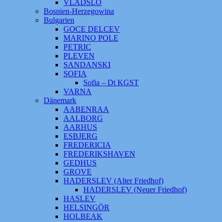
VLADSLO
Bosnien-Herzegowina
Bulgarien
GOCE DELCEV
MARINO POLE
PETRIC
PLEVEN
SANDANSKI
SOFIA
Sofia – Dt KGST
VARNA
Dänemark
AABENRAA
AALBORG
AARHUS
ESBJERG
FREDERICIA
FREDERIKSHAVEN
GEDHUS
GROVE
HADERSLEV (Alter Friedhof)
HADERSLEV (Neuer Friedhof)
HASLEV
HELSINGÖR
HOLBEAK