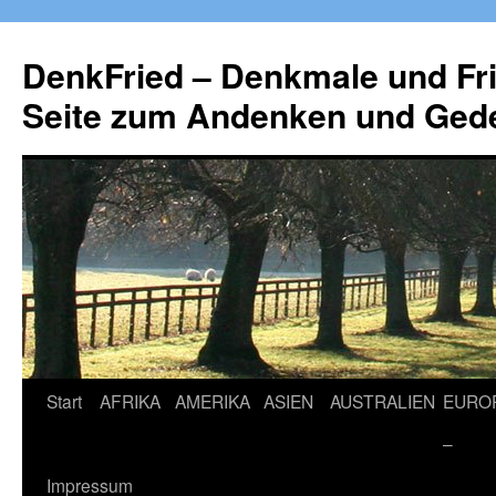
Zum
Inhalt
DenkFried – Denkmale und Fri
springen
Seite zum Andenken und Ged
Start
AFRIKA
AMERIKA
ASIEN
AUSTRALIEN
EURO
–
Impressum