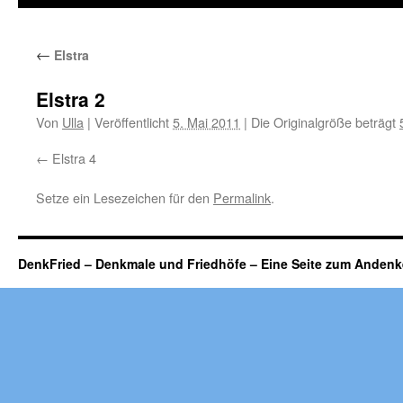
←
Elstra
Elstra 2
Von
Ulla
|
Veröffentlicht
5. Mai 2011
|
Die Originalgröße beträgt
Elstra 4
Setze ein Lesezeichen für den
Permalink
.
DenkFried – Denkmale und Friedhöfe – Eine Seite zum Ande