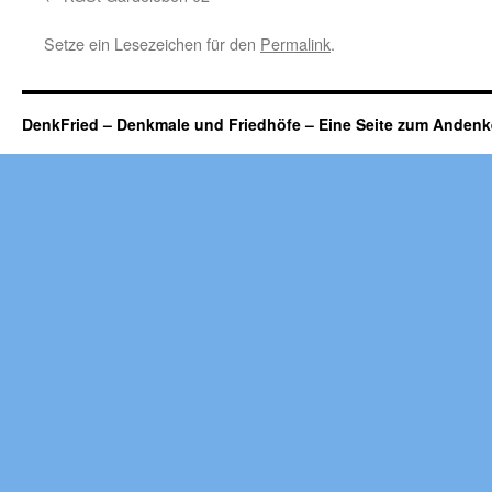
Setze ein Lesezeichen für den
Permalink
.
DenkFried – Denkmale und Friedhöfe – Eine Seite zum Ande