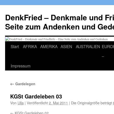
Zum
Inhalt
DenkFried – Denkmale und Fri
springen
Seite zum Andenken und Ged
Start
AFRIKA
AMERIKA
ASIEN
AUSTRALIEN
EURO
–
Impressum
←
Gardelegen
KGSt Gardeleben 03
Von
Ulla
|
Veröffentlicht
2. Mai 2011
|
Die Originalgröße beträgt
KGSt Gardeleben 02