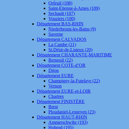
Orfeuil (108)
Saint-Etienne-à-Arnes (109)
Sechault (107)
Vouziers (100)
Département BAS-RHIN
Niederbronn-les-Bains (9)
Saverne
Département CALVADOS
La Cambe (21)
St.Désir-de-Lisieux (20)
Département CHARANTE-MARITIME
Berneuil (22)
Département COTE-d’OR
Dijon
Département EURE
Champigny-la-Futelaye (22)
Vernon
Département EURE-et-LOIR
Chartres
Département FINISTÈRE
Brest
Ploudaniel-Lesneven (23)
Département HAUT-RHIN
Ammerschwihr (193)
Hohrod (195)