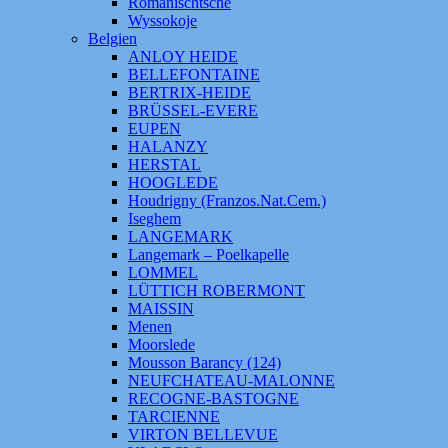
Romanischtsche
Wyssokoje
Belgien
ANLOY HEIDE
BELLEFONTAINE
BERTRIX-HEIDE
BRÜSSEL-EVERE
EUPEN
HALANZY
HERSTAL
HOOGLEDE
Houdrigny (Franzos.Nat.Cem.)
Iseghem
LANGEMARK
Langemark – Poelkapelle
LOMMEL
LÜTTICH ROBERMONT
MAISSIN
Menen
Moorslede
Mousson Barancy (124)
NEUFCHATEAU-MALONNE
RECOGNE-BASTOGNE
TARCIENNE
VIRTON BELLEVUE