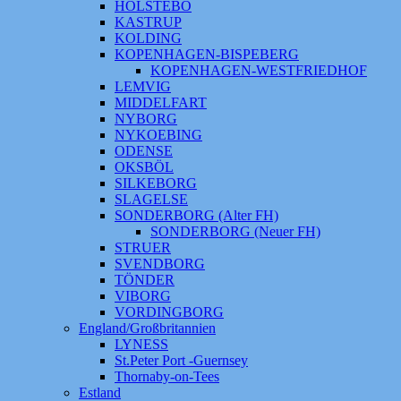
HOLSTEBO
KASTRUP
KOLDING
KOPENHAGEN-BISPEBERG
KOPENHAGEN-WESTFRIEDHOF
LEMVIG
MIDDELFART
NYBORG
NYKOEBING
ODENSE
OKSBÖL
SILKEBORG
SLAGELSE
SONDERBORG (Alter FH)
SONDERBORG (Neuer FH)
STRUER
SVENDBORG
TÖNDER
VIBORG
VORDINGBORG
England/Großbritannien
LYNESS
St.Peter Port -Guernsey
Thornaby-on-Tees
Estland