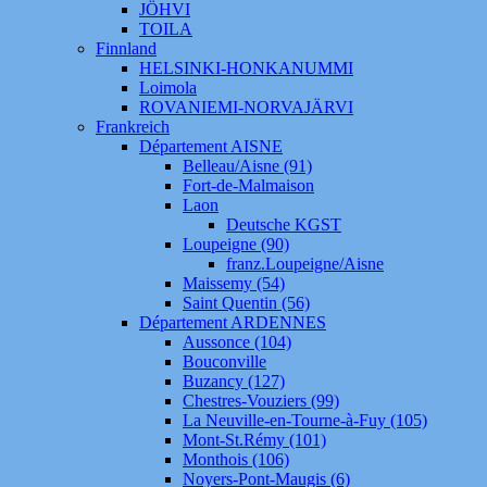
JÖHVI
TOILA
Finnland
HELSINKI-HONKANUMMI
Loimola
ROVANIEMI-NORVAJÄRVI
Frankreich
Département AISNE
Belleau/Aisne (91)
Fort-de-Malmaison
Laon
Deutsche KGST
Loupeigne (90)
franz.Loupeigne/Aisne
Maissemy (54)
Saint Quentin (56)
Département ARDENNES
Aussonce (104)
Bouconville
Buzancy (127)
Chestres-Vouziers (99)
La Neuville-en-Tourne-à-Fuy (105)
Mont-St.Rémy (101)
Monthois (106)
Noyers-Pont-Maugis (6)