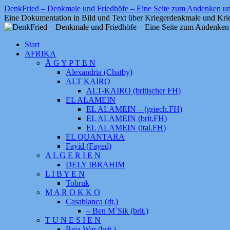
Zum
DenkFried – Denkmale und Friedhöfe – Eine Seite zum Andenken 
Inhalt
Eine Dokumentation in Bild und Text über Kriegerdenkmale und Krie
springen
Start
AFRIKA
Ä G Y P T E N
Alexandria (Chatby)
ALT KAIRO
ALT-KAIRO (britischer FH)
EL ALAMEIN
EL ALAMEIN – (griech.FH)
EL ALAMEIN (brit.FH)
EL ALAMEIN (ital.FH)
EL QUANTARA
Fayid (Fayed)
A L G E R I E N
DELY IBRAHIM
L I B Y E N
Tobruk
M A R O K K O
Casablanca (dt.)
– Ben M`Sik (brit.)
T U N E S I E N
Beja War (brit.)