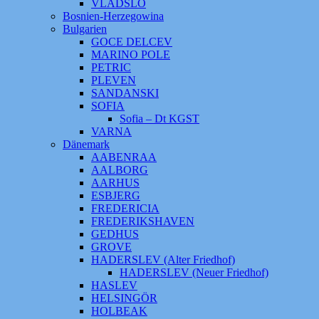
VLADSLO
Bosnien-Herzegowina
Bulgarien
GOCE DELCEV
MARINO POLE
PETRIC
PLEVEN
SANDANSKI
SOFIA
Sofia – Dt KGST
VARNA
Dänemark
AABENRAA
AALBORG
AARHUS
ESBJERG
FREDERICIA
FREDERIKSHAVEN
GEDHUS
GROVE
HADERSLEV (Alter Friedhof)
HADERSLEV (Neuer Friedhof)
HASLEV
HELSINGÖR
HOLBEAK