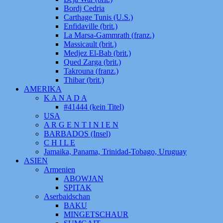
Bordj Cedria
Carthage Tunis (U.S.)
Enfidaville (brit.)
La Marsa-Gammrath (franz.)
Massicault (brit.)
Medjez El-Bab (brit.)
Qued Zarga (brit.)
Takrouna (franz.)
Thibar (brit.)
AMERIKA
K A N A D A
#41444 (kein Titel)
USA
A R G E N T I N I E N
BARBADOS (Insel)
C H I L E
Jamaika, Panama, Trinidad-Tobago, Uruguay
ASIEN
Armenien
ABOWJAN
SPITAK
Aserbaidschan
BAKU
MINGETSCHAUR