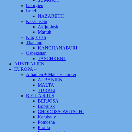
SUMGAIT
Georgien
Israel
NAZARETH
Kasachstan
Aktjubinsk
Martuk
Kirgisistan
Thailand
KANCHANABURI
Usbekistan
TASCHKENT
AUSTRALIEN
EUROPA –
Albanien + Malta + Türkei
ALBANIEN
MALTA
TÜRKEI
B E L A R U S
BERJOSA
Bobruisk
CHODOSSOWITSCHI
Karabany
Pomosha
Pronki