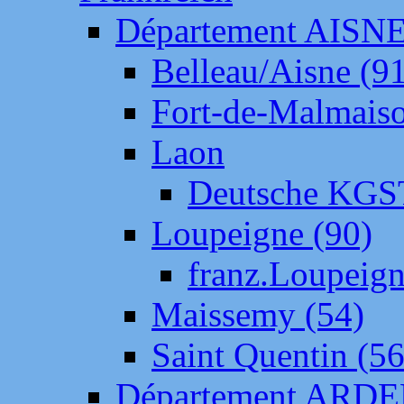
Département AISN
Belleau/Aisne (9
Fort-de-Malmais
Laon
Deutsche KGS
Loupeigne (90)
franz.Loupeig
Maissemy (54)
Saint Quentin (56
Département ARD