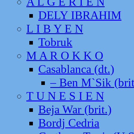
A L G E R I E N
DELY IBRAHIM
L I B Y E N
Tobruk
M A R O K K O
Casablanca (dt.)
– Ben M`Sik (brit
T U N E S I E N
Beja War (brit.)
Bordj Cedria