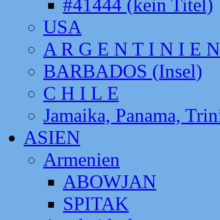
#41444 (kein Titel)
USA
A R G E N T I N I E N
BARBADOS (Insel)
C H I L E
Jamaika, Panama, Tri
ASIEN
Armenien
ABOWJAN
SPITAK