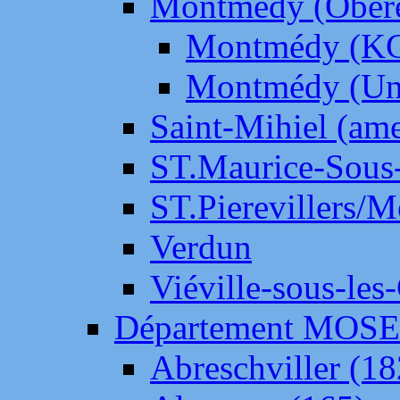
Montmédy (Ober
Montmédy (K
Montmédy (Un
Saint-Mihiel (am
ST.Maurice-Sous-
ST.Pierevillers/
Verdun
Viéville-sous-les
Département MOS
Abreschviller (18