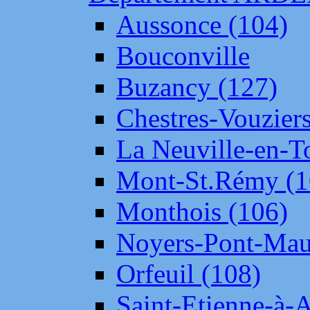
Aussonce (104)
Bouconville
Buzancy (127)
Chestres-Vouziers
La Neuville-en-T
Mont-St.Rémy (1
Monthois (106)
Noyers-Pont-Mau
Orfeuil (108)
Saint-Etienne-à-