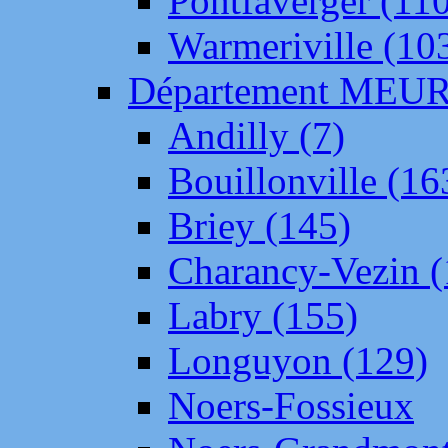
Pontfaverger (11
Warmeriville (10
Département ME
Andilly (7)
Bouillonville (16
Briey (145)
Charancy-Vezin (
Labry (155)
Longuyon (129)
Noers-Fossieux