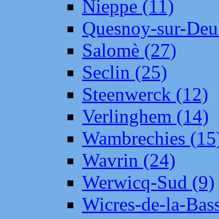
Nieppe (11)
Quesnoy-sur-Deul
Salomè (27)
Seclin (25)
Steenwerck (12)
Verlinghem (14)
Wambrechies (15
Wavrin (24)
Werwicq-Sud (9)
Wicres-de-la-Bass