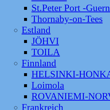
St.Peter Port -Guer
Thornaby-on-Tees
Estland
JÖHVI
TOILA
Finnland
HELSINKI-HON
Loimola
ROVANIEMI-NOR
Frankreich