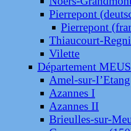
Noers-Grandmon
Pierrepont (deut
Pierrepont (fr
Thiaucourt-Regni
Vilette
Département MEU
Amel-sur-I’Etang
Azannes I
Azannes II
Brieulles-sur-Me