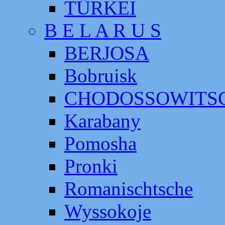
TÜRKEI
B E L A R U S
BERJOSA
Bobruisk
CHODOSSOWITS
Karabany
Pomosha
Pronki
Romanischtsche
Wyssokoje