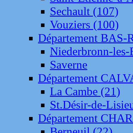
Sechault (107)
Vouziers (100)
Département BAS-
Niederbronn-les-
Saverne
Département CAL
La Cambe (21)
St.Désir-de-Lisie
Département CH
Berneuil (22)