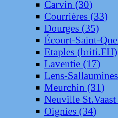
Carvin (30)
Courrières (33)
Dourges (35)
Écourt-Saint-Que
Etaples (briti.FH)
Laventie (17)
Lens-Sallaumine
Meurchin (31)
Neuville St.Vaas
Oignies (34)