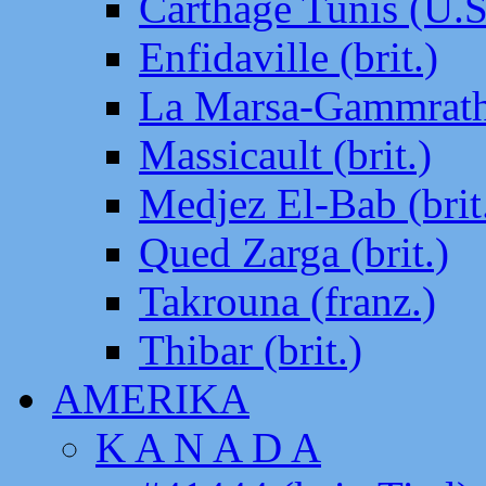
Carthage Tunis (U.S
Enfidaville (brit.)
La Marsa-Gammrath 
Massicault (brit.)
Medjez El-Bab (brit
Qued Zarga (brit.)
Takrouna (franz.)
Thibar (brit.)
AMERIKA
K A N A D A