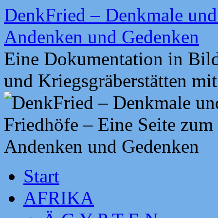
Zum
DenkFried – Denkmale und 
Inhalt
springen
Andenken und Gedenken
Eine Dokumentation in Bil
und Kriegsgräberstätten mi
Start
AFRIKA