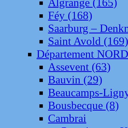
Algrange (165)
Féy (168)
Saarburg – Denk
Saint Avold (169
Département NOR
Assevent (63)
Bauvin (29)
Beaucamps-Ligny
Bousbecque (8)
Cambrai