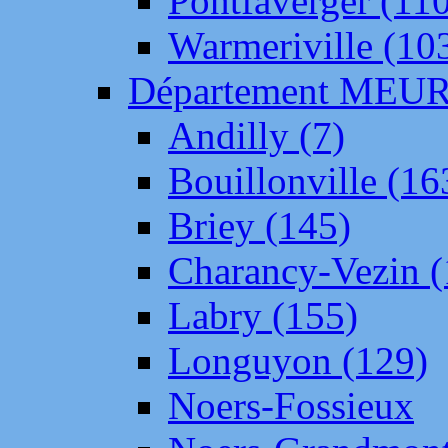
Pontfaverger (11
Warmeriville (10
Département ME
Andilly (7)
Bouillonville (16
Briey (145)
Charancy-Vezin (
Labry (155)
Longuyon (129)
Noers-Fossieux