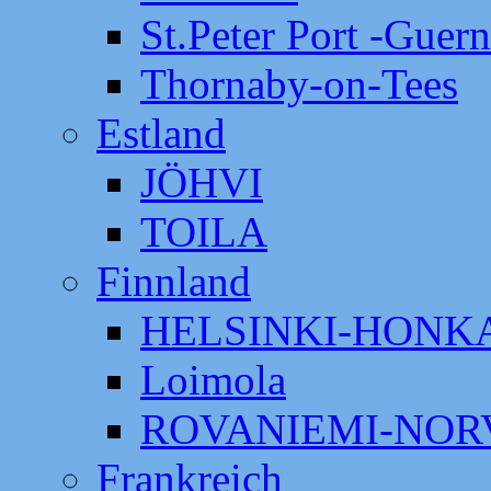
St.Peter Port -Guer
Thornaby-on-Tees
Estland
JÖHVI
TOILA
Finnland
HELSINKI-HON
Loimola
ROVANIEMI-NOR
Frankreich