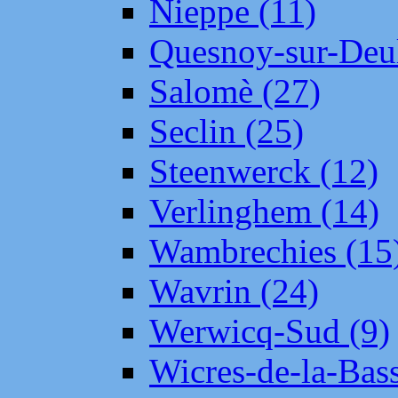
Nieppe (11)
Quesnoy-sur-Deul
Salomè (27)
Seclin (25)
Steenwerck (12)
Verlinghem (14)
Wambrechies (15
Wavrin (24)
Werwicq-Sud (9)
Wicres-de-la-Bass