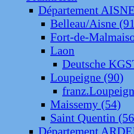
Département AISN
Belleau/Aisne (9
Fort-de-Malmais
Laon
Deutsche KGS
Loupeigne (90)
franz.Loupeig
Maissemy (54)
Saint Quentin (56
Département ARD