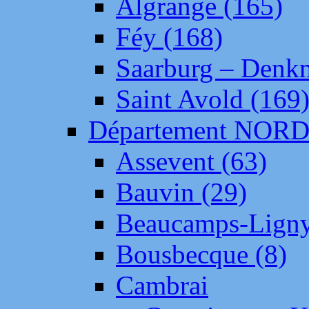
Algrange (165)
Féy (168)
Saarburg – Denk
Saint Avold (169
Département NOR
Assevent (63)
Bauvin (29)
Beaucamps-Ligny
Bousbecque (8)
Cambrai