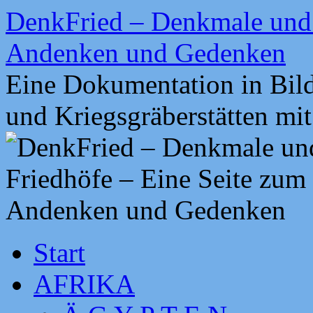
Zum
DenkFried – Denkmale und 
Inhalt
springen
Andenken und Gedenken
Eine Dokumentation in Bil
und Kriegsgräberstätten mi
Start
AFRIKA