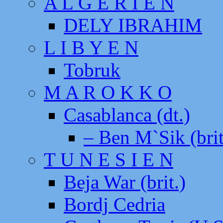
A L G E R I E N
DELY IBRAHIM
L I B Y E N
Tobruk
M A R O K K O
Casablanca (dt.)
– Ben M`Sik (brit
T U N E S I E N
Beja War (brit.)
Bordj Cedria