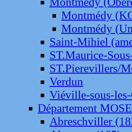
Montmédy (Ober
Montmédy (K
Montmédy (Un
Saint-Mihiel (am
ST.Maurice-Sous-
ST.Pierevillers/
Verdun
Viéville-sous-les
Département MOS
Abreschviller (18