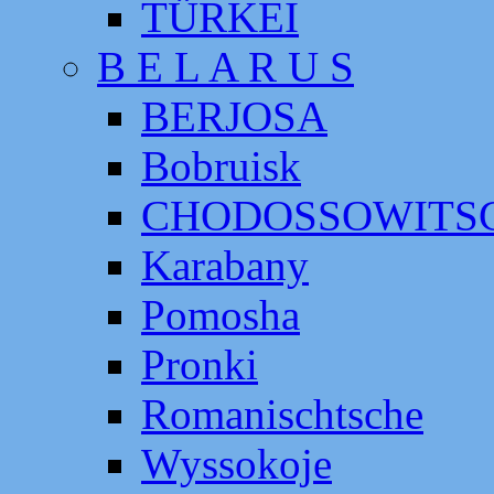
TÜRKEI
B E L A R U S
BERJOSA
Bobruisk
CHODOSSOWITS
Karabany
Pomosha
Pronki
Romanischtsche
Wyssokoje