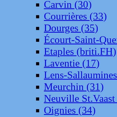
Carvin (30)
Courrières (33)
Dourges (35)
Écourt-Saint-Que
Etaples (briti.FH)
Laventie (17)
Lens-Sallaumine
Meurchin (31)
Neuville St.Vaas
Oignies (34)