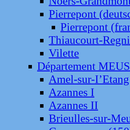
Noers-Grandmon
Pierrepont (deut
Pierrepont (fr
Thiaucourt-Regni
Vilette
Département MEU
Amel-sur-I’Etang
Azannes I
Azannes II
Brieulles-sur-Me