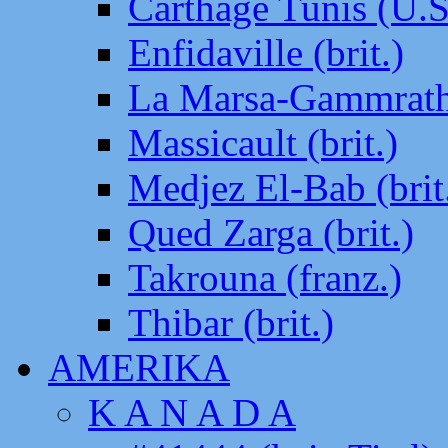
Carthage Tunis (U.S
Enfidaville (brit.)
La Marsa-Gammrath 
Massicault (brit.)
Medjez El-Bab (brit
Qued Zarga (brit.)
Takrouna (franz.)
Thibar (brit.)
AMERIKA
K A N A D A