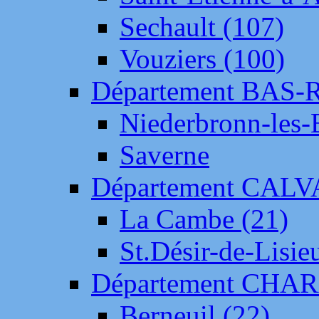
Sechault (107)
Vouziers (100)
Département BAS-
Niederbronn-les-
Saverne
Département CAL
La Cambe (21)
St.Désir-de-Lisie
Département CH
Berneuil (22)