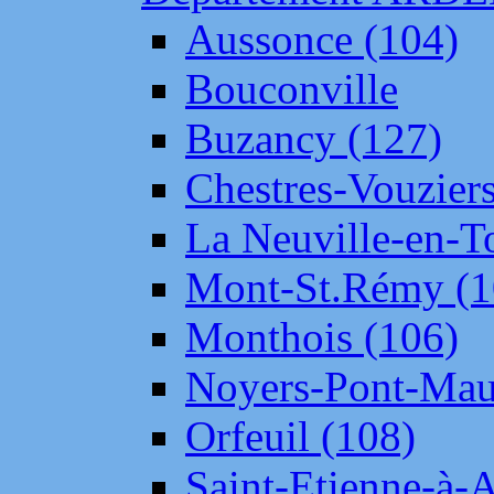
Aussonce (104)
Bouconville
Buzancy (127)
Chestres-Vouziers
La Neuville-en-T
Mont-St.Rémy (1
Monthois (106)
Noyers-Pont-Mau
Orfeuil (108)
Saint-Etienne-à-