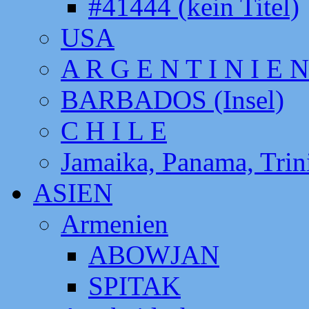
#41444 (kein Titel)
USA
A R G E N T I N I E N
BARBADOS (Insel)
C H I L E
Jamaika, Panama, Tri
ASIEN
Armenien
ABOWJAN
SPITAK